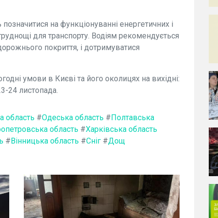
позначитися на функціонуванні енергетичних і
труднощі для транспорту. Водіям рекомендується
дорожнього покриття, і дотримуватися
одні умови в Києві та його околицях на вихідні:
23-24 листопада.
а область
#
Одеська область
#
Полтавська
ропетровська область
#
Харківська область
ь
#
Вінницька область
#
Сніг
#
Дощ