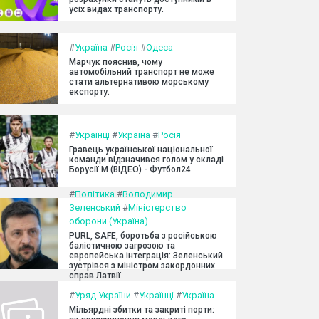
усіх видах транспорту.
#
Україна
#
Росія
#
Одеса
Марчук пояснив, чому
автомобільний транспорт не може
стати альтернативою морському
експорту.
#
Українці
#
Україна
#
Росія
Гравець української національної
команди відзначився голом у складі
Борусії М (ВІДЕО) - Футбол24
#
Політика
#
Володимир
Зеленський
#
Міністерство
оборони (Україна)
PURL, SAFE, боротьба з російською
балістичною загрозою та
європейська інтеграція: Зеленський
зустрівся з міністром закордонних
справ Латвії.
#
Уряд України
#
Українці
#
Україна
Мільярдні збитки та закриті порти: