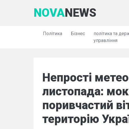
NOVA
NEWS
Політика
Бізнес
політика та дер
управління
Непрості метео
листопада: мок
поривчастий ві
територію Укра