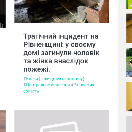
Трагічний інцидент на
Рівненщині: у своєму
домі загинули чоловік
та жінка внаслідок
пожежі.
#
Колки (селище міського типу)
#
Центральне опалення
#
Рівненська
область