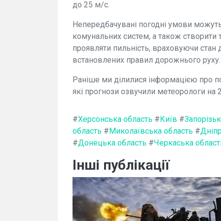
до 25 м/с.
Непередбачувані погодні умови можуть 
комунальних систем, а також створити 
проявляти пильність, враховуючи стан 
встановлених правил дорожнього руху.
Раніше ми ділилися інформацією про пог
які прогнози озвучили метеорологи на 
#
Херсонська область
#
Київ
#
Запорізьк
область
#
Миколаївська область
#
Дніп
#
Донецька область
#
Черкаська област
Інші публікації