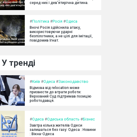
серед них і дев'ятирічна дитина.
#
Політика
#
Росія
#
Одеса
Вночі Росія здійснила атаку,
використовуючи ударні
безпілотники, а не цілі для імітації,
повідомив Ігнат.
У тренді
#
Київ
#
Одеса
#
Законодавство
Відмова від relocation може
призвести до втрати роботи:
Верховний Суд підтримав позицію
роботодавця.
#
Одеса
#
Одеська область
#
Бізнес
Завтра кілька жителів Одеси
залишаться без газу: Одеса : Новини
: Вікна-Одеса