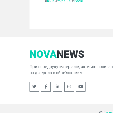
#
Київ
#
Україна
#
Росія
NOVA
NEWS
При передруку матеріалів, активне посилан
на джерело є обов'язковим.
©
Інте