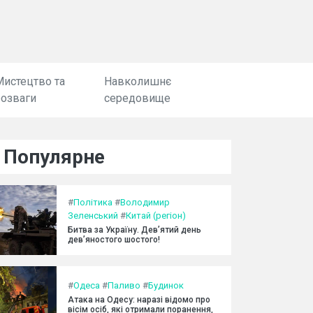
Мистецтво та
Навколишнє
розваги
середовище
Популярне
#
Політика
#
Володимир
Зеленський
#
Китай (регіон)
Битва за Україну. Дев’ятий день
дев’яностого шостого!
#
Одеса
#
Паливо
#
Будинок
Атака на Одесу: наразі відомо про
вісім осіб, які отримали поранення,