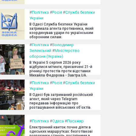
#
Політика
#
Росія
#
Служба безпеки
України
В Одесі Служба безпеки України
затримала агента противника, який
координував удари по українським
оборонним силам.
#
Політика
#
Володимир
Зеленський
#
Міністерство
оборони (Україна)
В Україні 5 серпня 2026 року
відбулися мітинги, присвячені 21-й
річниці протестів проти відставки
Михайла Федорова - Завтра.UA.
#
Політика
#
Росія
#
Служба безпеки
України
В Одесі був затриманий російський
агент, який через Telegram
передавав інформацію про
розташування військових об'єктів.
#
Політика
#
Одеса
#
Пасажир
Електронний квиток почне діяти в
одеських маршрутках: безготівкові
розрахунки стануть доступними в