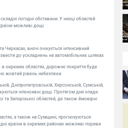
складні погодні обставини. У низці областей
 країни можливі дощі.
 та Черкасах, вночі очікується інтенсивний
звести до ускладнень на автомобільних шляхах.
кож в окремих областях, дорожнє покриття буде
о жовтий рівень небезпеки.
ькій, Дніпропетровській, Херсонській, Сумській,
ікуються інтенсивні дощі. Протягом дня опади
ї та Запорізької областей, де також ймовірні
ластях, а також на Сумщині, прогнозуються
півдні країни в окремих районах можливі пориви