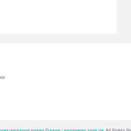
ня
рнет-видання новин Одеси | novanews.com.ua
. All Rights 