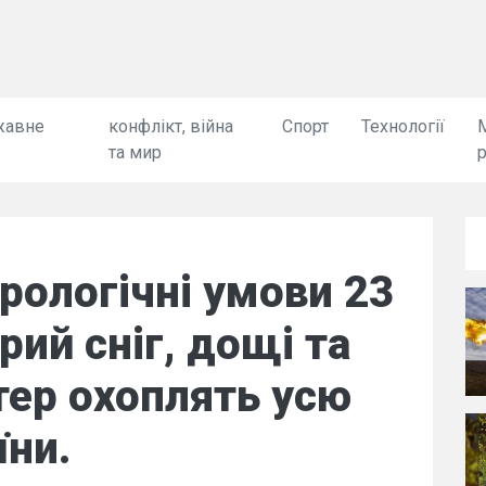
жавне
конфлікт, війна
Спорт
Технології
та мир
рологічні умови 23
рий сніг, дощі та
тер охоплять усю
їни.