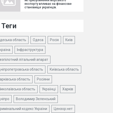
як призупинення морського
експорту впливає на фінансове
становище українців.
Теги
деська область
Одеса
Росія
Київ
країна
Інфраструктура
езпілотний літальний апарат
ніпропетровська область
Київська область
арківська область
Росіяни
иколаївська область
Українці
Харків
ніпро
Володимир Зеленський
римінальний кодекс України
Цензор.нет