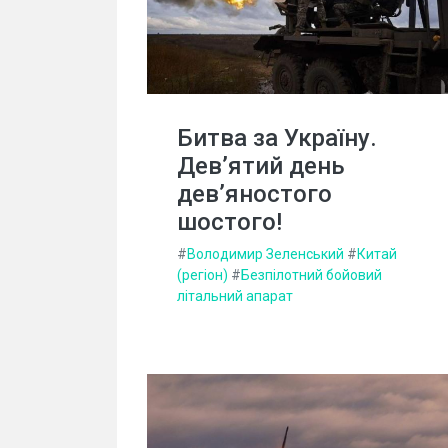
Битва за Україну.
Дев’ятий день
дев’яностого
шостого!
#
Володимир Зеленський
#
Китай
(регіон)
#
Безпілотний бойовий
літальний апарат