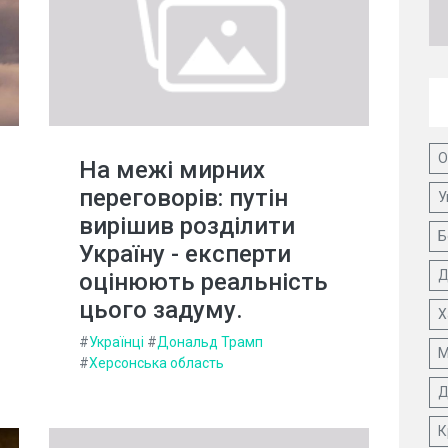
О
На межі мирних
переговорів: путін
У
вирішив розділити
Б
Україну - експерти
Д
оцінюють реальність
цього задуму.
Х
#
Українці
#
Дональд Трамп
М
#
Херсонська область
Д
К