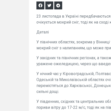
23 листопада в Україні передбачаються 
очікується мокрий сніг, тоді як на сході
Деталі
У північних областях, зокрема у Вінниці
мокрий сніг з налипанням, що може при
У західних та північних регіонах, а та
уражене ожеледицею, через що введен
У нічний час у Кіровоградській, Полтавс
Одеській та Миколаївській областях оч
перемістяться до Харківської, Донецько
сильні дощі.
У південних, східних та центральних об
пориви вітру до 17-22 м/с, тоді як на 