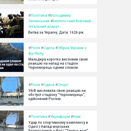
#
Політика
#
Володимир
Зеленський
#
Безпілотний бойовий
літальний апарат
Битва за Україну. Дата: 1626 рік.
#
Росія
#
Одеса
#
Збірна України з
футболу
Мальдера коротко висловив свою
реакцію на напад на стадіон
Чорноморець одним словом.
#
Росія
#
Одеса
#
Спорт
УАФ висловила свою реакцію на
обстріл стадіону "Чорноморець",
здійснений Росією.
#
Політика
#
Укрінформ
#
Київ
Удар по спортивному комплексу в
Одесі | Напад морських
безпілотників у Ялті | "Танець волі"