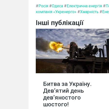
#
Росія
#
Одеса
#
Електрична енергія
#
П
компанія «Укренерго»
#
Хмарність
#
Ене
Інші публікації
Битва за Україну.
Дев’ятий день
дев’яностого
шостого!