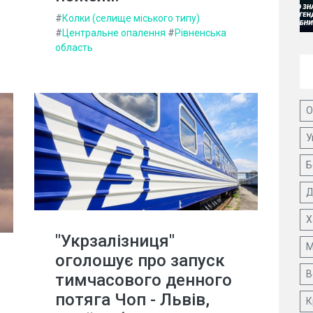
#
Колки (селище міського типу)
#
Центральне опалення
#
Рівненська
область
О
У
Б
Д
Х
"Укрзалізниця"
М
оголошує про запуск
В
тимчасового денного
потяга Чоп - Львів,
К