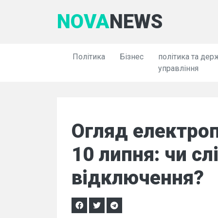
NOVA
NEWS
Політика
Бізнес
політика та дер
управління
Огляд електроп
10 липня: чи сл
відключення?