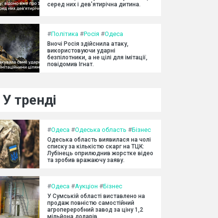
серед них і дев'ятирічна дитина.
#
Політика
#
Росія
#
Одеса
Вночі Росія здійснила атаку,
використовуючи ударні
безпілотники, а не цілі для імітації,
повідомив Ігнат.
У тренді
#
Одеса
#
Одеська область
#
Бізнес
Одеська область виявилася на чолі
списку за кількістю скарг на ТЦК:
Лубінець оприлюднив жорстке відео
та зробив вражаючу заяву.
#
Одеса
#
Аукціон
#
Бізнес
У Сумській області виставлено на
продаж повністю самостійний
агропереробний завод за ціну 1,2
мільйона доларів.