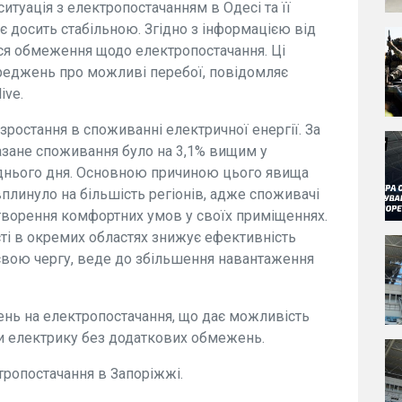
 ситуація з електропостачанням в Одесі та її
ає досить стабільною. Згідно з інформацією від
ься обмеження щодо електропостачання. Ці
реджень про можливі перебої, повідомляє
ive.
я зростання в споживанні електричної енергії. За
азане споживання було на 3,1% вищим у
еднього дня. Основною причиною цього явища
плинуло на більшість регіонів, адже споживачі
ворення комфортних умов у своїх приміщеннях.
ті в окремих областях знижує ефективність
 свою чергу, веде до збільшення навантаження
нь на електропостачання, що дає можливість
и електрику без додаткових обмежень.
ропостачання в Запоріжжі.