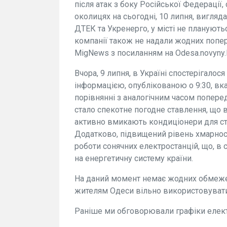
після атак з боку Російської Федерації,
околицях на сьогодні, 10 липня, вигляд
ДТЕК та Укренерго, у місті не плануют
компанії також не надали жодних попе
MigNews з посиланням на Odesa.novyny.l
Вчора, 9 липня, в Україні спостерігалос
інформацією, опублікованою о 9:30, вк
порівнянні з аналогічним часом попер
стало спекотне погодне ставлення, що в
активно вмикають кондиціонери для ст
Додатково, підвищений рівень хмарнос
роботи сонячних електростанцій, що, в
на енергетичну систему країни.
На даний момент немає жодних обмеже
жителям Одеси вільно використовуват
Раніше ми обговорювали графіки елект