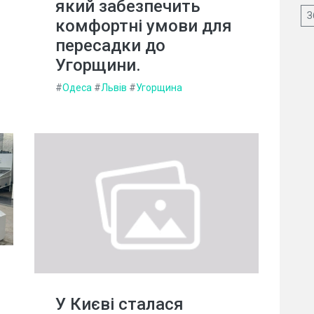
який забезпечить
З
комфортні умови для
пересадки до
Угорщини.
#
Одеса
#
Львів
#
Угорщина
У Києві сталася