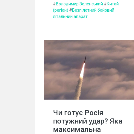
#
Володимир Зеленський
#
Китай
(регіон)
#
Безпілотний бойовий
літальний апарат
Чи готує Росія
потужний удар? Яка
максимальна