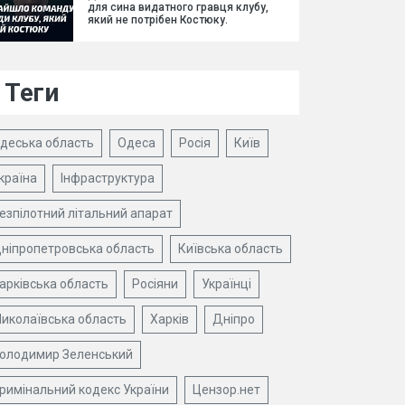
для сина видатного гравця клубу,
який не потрібен Костюку.
Теги
деська область
Одеса
Росія
Київ
країна
Інфраструктура
езпілотний літальний апарат
ніпропетровська область
Київська область
арківська область
Росіяни
Українці
иколаївська область
Харків
Дніпро
олодимир Зеленський
римінальний кодекс України
Цензор.нет