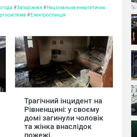
огода
#
Запоріжжя
#
Національна енергетична
ргосистема
#
Електростанція
Трагічний інцидент на
Рівненщині: у своєму
домі загинули чоловік
та жінка внаслідок
пожежі.