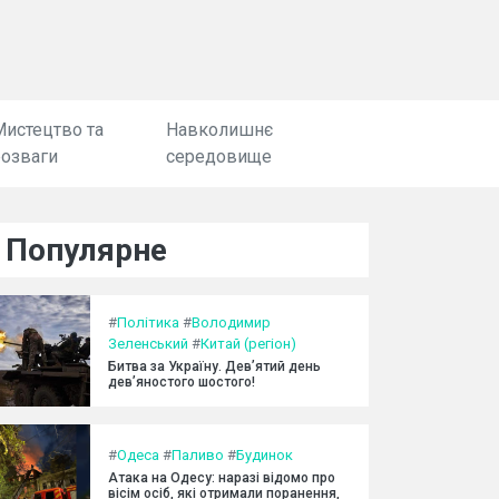
Мистецтво та
Навколишнє
розваги
середовище
Популярне
#
Політика
#
Володимир
Зеленський
#
Китай (регіон)
Битва за Україну. Дев’ятий день
дев’яностого шостого!
#
Одеса
#
Паливо
#
Будинок
Атака на Одесу: наразі відомо про
вісім осіб, які отримали поранення,