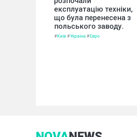
розпочали
експлуатацію техніки,
що була перенесена з
польського заводу.
#
Київ
#
Україна
#
Євро
NOVA
NEWS