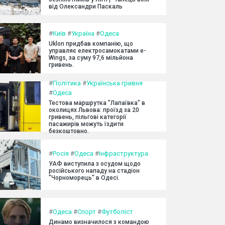
від Олександри Паскаль
#
Київ
#
Україна
#
Одеса
Uklon придбав компанію, що
управляє електросамокатами e-
Wings, за суму 97,6 мільйона
гривень.
#
Політика
#
Українська гривня
#
Одеса
Тестова маршрутка "Лапаївка" в
околицях Львова: проїзд за 20
гривень, пільгові категорії
пасажирів можуть їздити
безкоштовно.
#
Росія
#
Одеса
#
Інфраструктура
УАФ виступила з осудом щодо
російського нападу на стадіон
"Чорноморець" в Одесі.
#
Одеса
#
Спорт
#
Футболіст
Динамо визначилося з командою