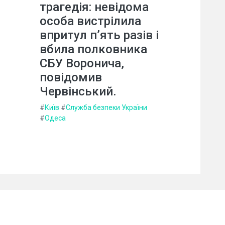
трагедія: невідома
особа вистрілила
впритул п’ять разів і
вбила полковника
СБУ Воронича,
повідомив
Червінський.
#
Київ
#
Служба безпеки України
#
Одеса