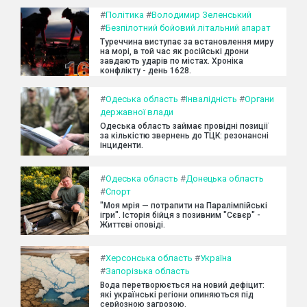
#
Політика
#
Володимир Зеленський
#
Безпілотний бойовий літальний апарат
Туреччина виступає за встановлення миру
на морі, в той час як російські дрони
завдають ударів по містах. Хроніка
конфлікту - день 1628.
#
Одеська область
#
Інвалідність
#
Органи
державної влади
Одеська область займає провідні позиції
за кількістю звернень до ТЦК: резонансні
інциденти.
#
Одеська область
#
Донецька область
#
Спорт
"Моя мрія — потрапити на Паралімпійські
ігри". Історія бійця з позивним "Сєвєр" -
Життєві оповіді.
#
Херсонська область
#
Україна
#
Запорізька область
Вода перетворюється на новий дефіцит:
які українські регіони опиняються під
серйозною загрозою.