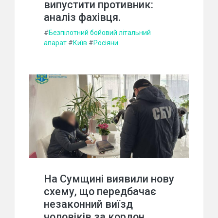
випустити противник:
аналіз фахівця.
#
Безпілотний бойовий літальний
апарат
#
Київ
#
Росіяни
На Сумщині виявили нову
схему, що передбачає
незаконний виїзд
чоловіків за кордон,