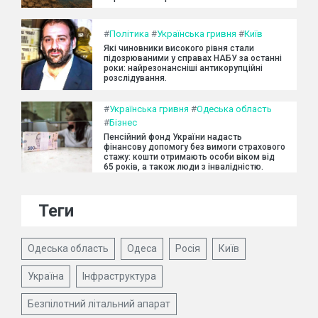
#
Політика
#
Українська гривня
#
Київ
Які чиновники високого рівня стали
підозрюваними у справах НАБУ за останні
роки: найрезонансніші антикорупційні
розслідування.
#
Українська гривня
#
Одеська область
#
Бізнес
Пенсійний фонд України надасть
фінансову допомогу без вимоги страхового
стажу: кошти отримають особи віком від
65 років, а також люди з інвалідністю.
Теги
Одеська область
Одеса
Росія
Київ
Україна
Інфраструктура
Безпілотний літальний апарат