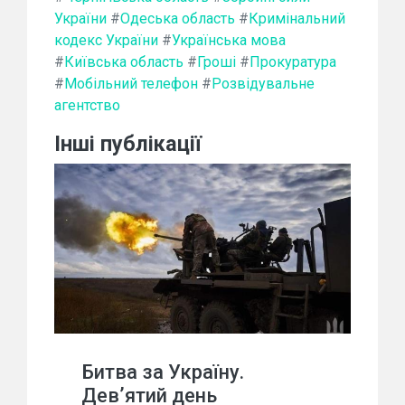
України
#
Одеська область
#
Кримінальний
кодекс України
#
Українська мова
#
Київська область
#
Гроші
#
Прокуратура
#
Мобільний телефон
#
Розвідувальне
агентство
Інші публікації
Битва за Україну.
Дев’ятий день