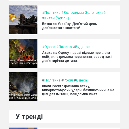
#
Політика
#
Володимир Зеленський
#
Китай (регіон)
Битва за Україну. Дев’ятий день
дев’яностого шостого!
#
Одеса
#
Паливо
#
Будинок
Атака на Одесу: наразі відомо про вісім
осіб, які отримали поранення, серед них і
дев'ятирічна дитина.
#
Політика
#
Росія
#
Одеса
Вночі Росія здійснила атаку,
використовуючи ударні безпілотники, а не
цілі для імітації, повідомив Ігнат.
У тренді