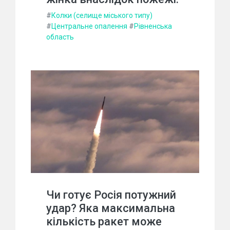
#
Колки (селище міського типу)
#
Центральне опалення
#
Рівненська
область
Чи готує Росія потужний
удар? Яка максимальна
кількість ракет може