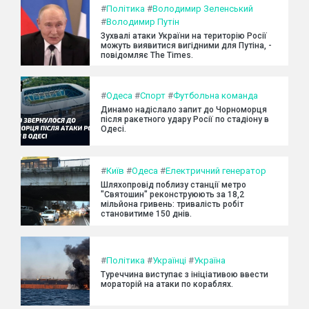
#
Політика
#
Володимир Зеленський
#
Володимир Путін
Зухвалі атаки України на територію Росії
можуть виявитися вигідними для Путіна, -
повідомляє The Times.
#
Одеса
#
Спорт
#
Футбольна команда
Динамо надіслало запит до Чорноморця
після ракетного удару Росії по стадіону в
Одесі.
#
Київ
#
Одеса
#
Електричний генератор
Шляхопровід поблизу станції метро
"Святошин" реконструюють за 18,2
мільйона гривень: тривалість робіт
становитиме 150 днів.
#
Політика
#
Українці
#
Україна
Туреччина виступає з ініціативою ввести
мораторій на атаки по кораблях.