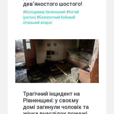
дев’яностого шостого!
#
Володимир Зеленський
#
Китай
(регіон)
#
Безпілотний бойовий
літальний апарат
Трагічний інцидент на
Рівненщині: у своєму
домі загинули чоловік та
жінка внаслідок пожежі.