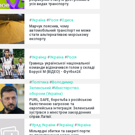
усіх видах транспорту.
#
Україна
#
Росія
#
Одеса
Марчук пояснив, чому
автомобільний транспорт не може
стати альтернативою морському
експорту.
#
Українці
#
Україна
#
Росія
Гравець української національної
команди відзначився голом у складі
Борусії М (ВІДЕО) - Футбол24
#
Політика
#
Володимир
Зеленський
#
Міністерство
оборони (Україна)
PURL, SAFE, боротьба з російською
балістичною загрозою та
європейська інтеграція: Зеленський
зустрівся з міністром закордонних
справ Латвії.
#
Уряд України
#
Українці
#
Україна
Мільярдні збитки та закриті порти: