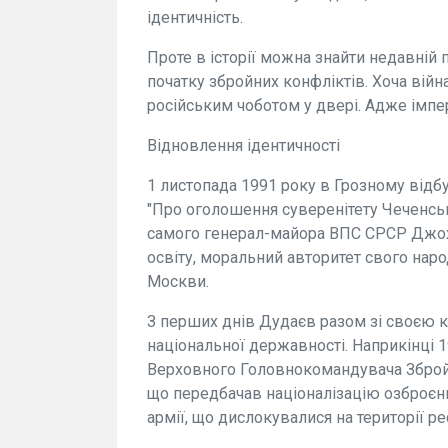
ідентичність.
Проте в історії можна знайти недавній 
початку збройних конфліктів. Хоча вій
російським чоботом у двері. Адже імпер
Відновлення ідентичності
1 листопада 1991 року в Грозному відб
"Про оголошення суверенітету Чеченсь
самого генерал-майора ВПС СРСР Джоха
освіту, моральний авторитет свого наро
Москви.
З перших днів Дудаєв разом зі своєю
національної державності. Наприкінці 
Верховного Головнокомандувача Збройн
що передбачав націоналізацію озброєнн
армії, що дислокувалися на території ре