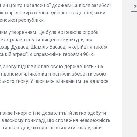
ний центр незалежної держави, а після загибелі
З
жохар, як вираження вдячності лідерові, який
енської республіки.
ичним утворенням. Це була вражаюча спроба
тьох років гніту та нищення культури, що
ар Дудаєв, Шаміль Басаєв, ічкерійці, а також
ській агресії, є справжніми героями 90-х.
у, знову відновлював свою державність - на
ї допомоги. Ічкерійці прагнули зберегти свою
ького тиску. У часи між війнами їм це вдалося
нає Ічкерію і не дозволить їй легко здобути
а власному прикладі, що справжня незалежність
 волі людей, які здатні створити владу, якій