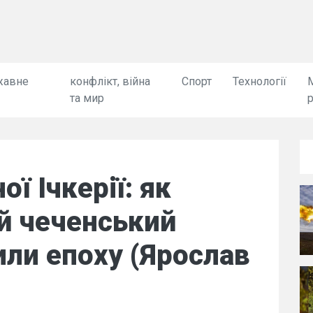
жавне
конфлікт, війна
Спорт
Технології
та мир
ї Ічкерії: як
ий чеченський
ли епоху (Ярослав