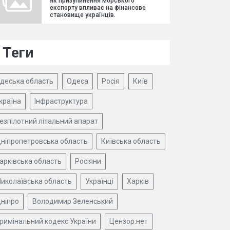
як призупинення морського
експорту впливає на фінансове
становище українців.
Теги
деська область
Одеса
Росія
Київ
країна
Інфраструктура
езпілотний літальний апарат
ніпропетровська область
Київська область
арківська область
Росіяни
иколаївська область
Українці
Харків
ніпро
Володимир Зеленський
римінальний кодекс України
Цензор.нет