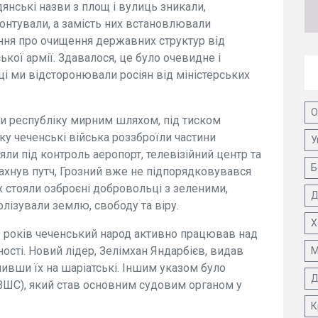
янські назви з площ і вулиць зникали,
онтували, а замість них встановлювали
ння про очищення державних структур від
кої армії. Здавалося, це було очевидне і
ці ми відсторонювали росіян від міністерських
О
ли республіку мирним шляхом, під тиском
ку чеченські війська роззброїли частини
У
яли під контроль аеропорт, телевізійний центр та
Б
ахнув путч, Грозний вже не підпорядковувався
х стояли озброєні добровольці з зеленими,
Д
лізували землю, свободу та віру.
Х
 років чеченський народ активно працював над
ості. Новий лідер, Зелімхан Яндарбієв, видав
М
інивши їх на шаріатські. Іншим указом було
Д
ВШС), який став основним судовим органом у
К