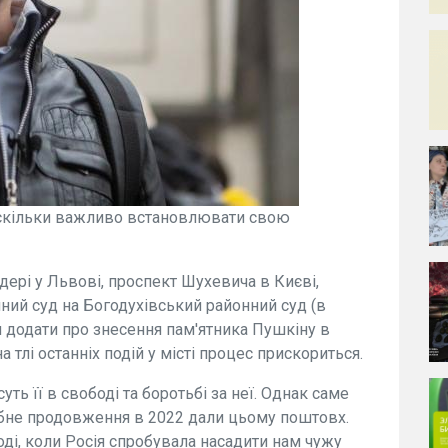
наскільки важливо встановлювати свою
ндері у Львові, проспект Шухевича в Києві,
ий суд на Богодухівський районний суд (в
я додати про знесення пам'ятника Пушкіну в
 тлі останніх подій у місті процес прискориться.
ть її в свободі та боротьбі за неї. Однак саме
бне продовження в 2022 дали цьому поштовх.
оді, коли Росія спробувала насадити нам чужу