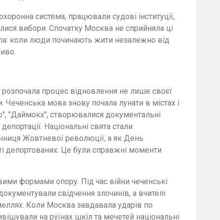
хоронна система, працювали судові інституції,
лися вибори. Спочатку Москва не сприйняла ці
ила: коли люди починають жити незалежно від
ливо.
ія розпочала процес відновлення не лише своєї
. Чеченська мова знову почала лунати в містах і
ршо", "Даймокх", створювалися документальні
депортації. Національні свята стали
ічниця Жовтневої революції, а як День
ті депортованих. Це були справжні моменти
вими формами опору. Під час війни чеченські
документували свідчення злочинів, а вчителі
меллях. Коли Москва завдавала ударів по
ивішували на руїнах шкіл та мечетей національні