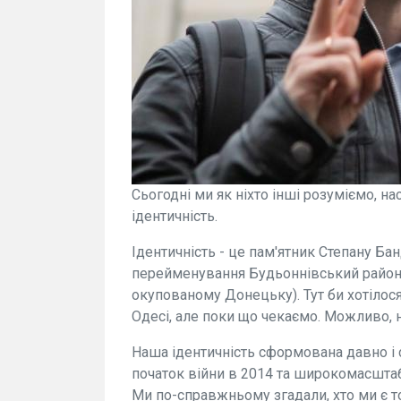
Сьогодні ми як ніхто інші розуміємо, 
ідентичність.
Ідентичність - це пам'ятник Степану Ба
перейменування Будьоннівський районн
окупованому Донецьку). Тут би хотілос
Одесі, але поки що чекаємо. Можливо, на
Наша ідентичність сформована давно і су
початок війни в 2014 та широкомасшта
Ми по-справжньому згадали, хто ми є т