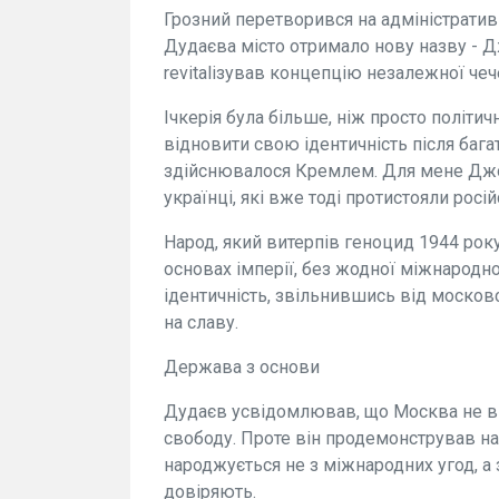
Грозний перетворився на адміністратив
Дудаєва місто отримало нову назву - Д
revitalізував концепцію незалежної чеч
Ічкерія була більше, ніж просто політ
відновити свою ідентичність після бага
здійснювалося Кремлем. Для мене Джох
українці, які вже тоді протистояли росій
Народ, який витерпів геноцид 1944 рок
основах імперії, без жодної міжнародно
ідентичність, звільнившись від московс
на славу.
Держава з основи
Дудаєв усвідомлював, що Москва не виз
свободу. Проте він продемонстрував н
народжується не з міжнародних угод, а з
довіряють.