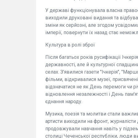
У державі функціонувала власна правоо
виходили друковані видання та відбува
зміни як серйозні, але згодом усвідом
імперії, повернути їх назад стає немож
Культура в ролі зброї
Після багатьох років русифікації Ічкер
державності, але й культурної спадщини
селах. З'явилися газети "Ічкерія", "Ма
фільми, відкривалися музеї, присвячені 
відзначатися не як День перемоги чи р
відновлення незалежності і День пам'я
єднання народу.
Музика, поезія та молитви стали важли
артисти виходили на фронт, журналісти 
продовжували навчання навіть у підзе
столиці Чеченської республіки, люди в