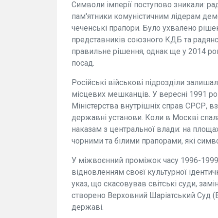
Символи імперії поступово зникали: рад
пам'ятники комуністичним лідерам дем
чеченські прапори. Було ухвалено ріше
представників союзного КДБ та радянсь
правильне рішення, однак ще у 2014 ро
посад.
Російські військові підрозділи залиша
місцевих мешканців. У вересні 1991 ро
Міністерства внутрішніх справ СРСР, вз
державні установи. Коли в Москві спал
наказам з центральної влади: на площа
чорними та білими прапорами, які симво
У міжвоєнний проміжок часу 1996-1999
відновленням своєї культурної ідентичн
указ, що скасовував світські суди, зам
створено Верховний Шаріатський Суд (
державі.