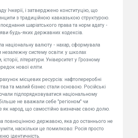
ду Ічкерії, і затверджено конституцію, що
ринципи з традиційною кавказькою структурою.
поєднання шаріатського права та норм адату -
ояви будь-яких державних кодексів.
ила національну валюту - нахар, сформувала
 незалежну систему освіти: у школах
історії, літератури. Університет у Грозному
редок нової еліти.
рахунок місцевих ресурсів: нафтопереробні
тва та малий бізнес стали основою. Російські
, почали підпорядковуватися національному
більше не вважали себе "регіоном" чи
 як народ, що самостійно визначає свою долю.
тала повноцінною державою, яка до останнього не
зуміти, наскільки це помилково: Росія просто
хню ідентичність.