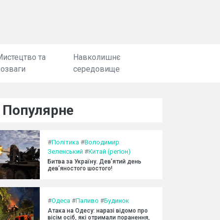
Мистецтво та
Навколишнє
розваги
середовище
Популярне
#
Політика
#
Володимир
Зеленський
#
Китай (регіон)
Битва за Україну. Дев’ятий день
дев’яностого шостого!
#
Одеса
#
Паливо
#
Будинок
Атака на Одесу: наразі відомо про
вісім осіб, які отримали поранення,