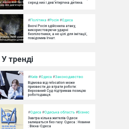
серед них і дев'ятирічна дитина.
#
Політика
#
Росія
#
Одеса
Вночі Росія здійснила атаку,
використовуючи ударні
безпілотники, а не цілі для імітації,
повідомив Ігнат.
У тренді
#
Київ
#
Одеса
#
Законодавство
Відмова від relocation може
призвести до втрати роботи:
Верховний Суд підтримав позицію
роботодавця.
#
Одеса
#
Одеська область
#
Бізнес
Завтра кілька жителів Одеси
залишаться без газу: Одеса : Новини
: Вікна-Одеса