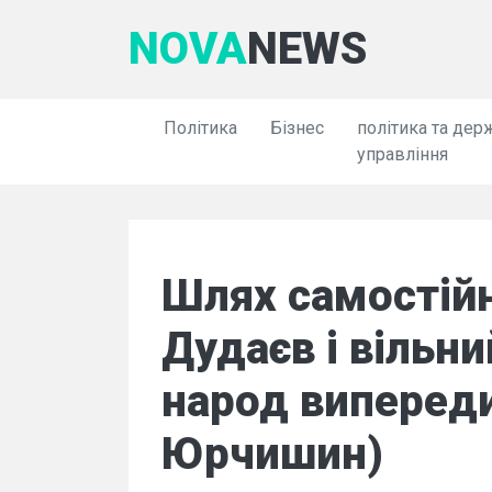
NOVA
NEWS
Політика
Бізнес
політика та дер
управління
Шлях самостійно
Дудаєв і вільн
народ випереди
Юрчишин)