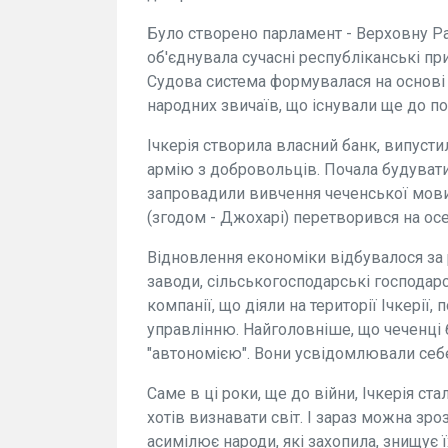
Було створено парламент - Верховну Ра
об'єднувала сучасні республіканські п
Судова система формувалася на основі 
народних звичаїв, що існували ще до п
Ічкерія створила власний банк, випуст
армію з добровольців. Почала будувати
запровадили вивчення чеченської мови, 
(згодом - Джохарі) перетворився на осе
Відновлення економіки відбувалося за 
заводи, сільськогосподарські господарс
компанії, що діяли на території Ічкерії
управлінню. Найголовніше, що чеченці 
"автономією". Вони усвідомлювали себе
Саме в ці роки, ще до війни, Ічкерія с
хотів визнавати світ. І зараз можна зро
асимілює народи, які захопила, знищує ї