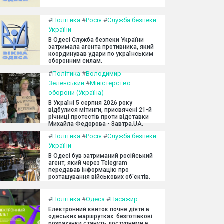
#
Політика
#
Росія
#
Служба безпеки
України
В Одесі Служба безпеки України
затримала агента противника, який
координував удари по українським
оборонним силам.
#
Політика
#
Володимир
Зеленський
#
Міністерство
оборони (Україна)
В Україні 5 серпня 2026 року
відбулися мітинги, присвячені 21-й
річниці протестів проти відставки
Михайла Федорова - Завтра.UA.
#
Політика
#
Росія
#
Служба безпеки
України
В Одесі був затриманий російський
агент, який через Telegram
передавав інформацію про
розташування військових об'єктів.
#
Політика
#
Одеса
#
Пасажир
Електронний квиток почне діяти в
одеських маршрутках: безготівкові
розрахунки стануть доступними в