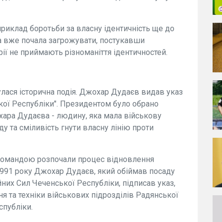
приклад боротьби за власну ідентичність ще до
на вже почала загрожувати, постукавши
ії не приймають різноманіття ідентичностей.
улася історична подія. Джохар Дудаєв видав указ
кої Республіки". Президентом було обрано
ра Дудаєва - людину, яка мала військову
ду та сміливість гнути власну лінію проти
 командою розпочали процес відновлення
1991 року Джохар Дудаєв, який обіймав посаду
их Сил Чеченської Республіки, підписав указ,
я та техніки військових підрозділів Радянської
спубліки.