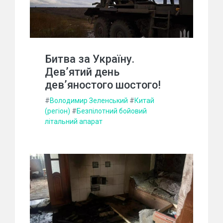
Битва за Україну.
Дев’ятий день
дев’яностого шостого!
#
Володимир Зеленський
#
Китай
(регіон)
#
Безпілотний бойовий
літальний апарат