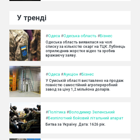
У тренді
#
Одеса
#
Одеська область
#
Бізнес
Одеська область виявилася на чолі
списку за кількістю скарг на ТЦК: Лубінець
оприлюднив жорстке відео та зробив
вражаючу заяву.
#
Одеса
#
Аукціон
#
Бізнес
У Сумській області виставлено на продаж
повністю самостійний агропереробний
завод за ціну 1,2 мільйона доларів.
#
Політика
#
Володимир Зеленський
#
Безпілотний бойовий літальний апарат
Битва за Україну. Дата: 1626 рік.