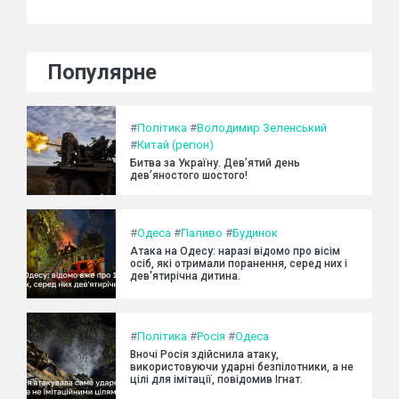
Популярне
#
Політика
#
Володимир Зеленський
#
Китай (регіон)
Битва за Україну. Дев’ятий день
дев’яностого шостого!
#
Одеса
#
Паливо
#
Будинок
Атака на Одесу: наразі відомо про вісім
осіб, які отримали поранення, серед них і
дев'ятирічна дитина.
#
Політика
#
Росія
#
Одеса
Вночі Росія здійснила атаку,
використовуючи ударні безпілотники, а не
цілі для імітації, повідомив Ігнат.