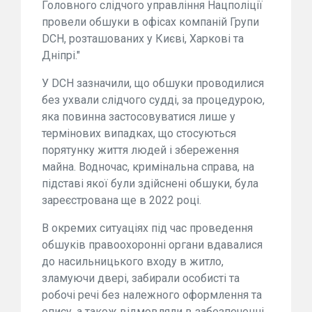
Головного слідчого управління Нацполіції
провели обшуки в офісах компаній Групи
DCH, розташованих у Києві, Харкові та
Дніпрі."
У DCH зазначили, що обшуки проводилися
без ухвали слідчого судді, за процедурою,
яка повинна застосовуватися лише у
термінових випадках, що стосуються
порятунку життя людей і збереження
майна. Водночас, кримінальна справа, на
підставі якої були здійснені обшуки, була
зареєстрована ще в 2022 році.
В окремих ситуаціях під час проведення
обшуків правоохоронні органи вдавалися
до насильницького входу в житло,
зламуючи двері, забирали особисті та
робочі речі без належного оформлення та
опису, а також відмовляли в забезпеченні