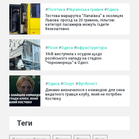
#
Політика
#
Українська гривня
#
Одеса
Тестова маршрутка "Лапаївка" в околицях
Львова: проїзд за 20 гривень, пільгові
категорії пасажирів можуть їздити
безкоштовно.
#
Росія
#
Одеса
#
Інфраструктура
УАФ виступила з осудом щодо
російського нападу на стадіон
"Чорноморець" в Одесі.
#
Одеса
#
Спорт
#
Футболіст
Динамо визначилося з командою для сина
видатного гравця клубу, який не потрібен
Костюку.
Теги