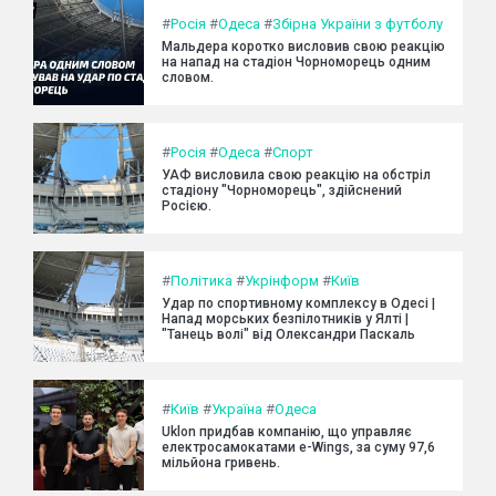
#
Росія
#
Одеса
#
Збірна України з футболу
Мальдера коротко висловив свою реакцію
на напад на стадіон Чорноморець одним
словом.
#
Росія
#
Одеса
#
Спорт
УАФ висловила свою реакцію на обстріл
стадіону "Чорноморець", здійснений
Росією.
#
Політика
#
Укрінформ
#
Київ
Удар по спортивному комплексу в Одесі |
Напад морських безпілотників у Ялті |
"Танець волі" від Олександри Паскаль
#
Київ
#
Україна
#
Одеса
Uklon придбав компанію, що управляє
електросамокатами e-Wings, за суму 97,6
мільйона гривень.