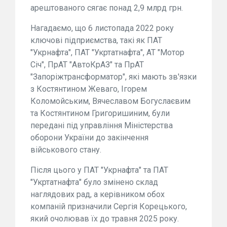
арештованого сягає понад 2,9 млрд грн.
Нагадаємо, що 6 листопада 2022 року
ключові підприємства, такі як ПАТ
"Укрнафта", ПАТ "Укртатнафта", АТ "Мотор
Січ", ПрАТ "АвтоКрАЗ" та ПрАТ
"Запоріжтрансформатор", які мають зв'язки
з Костянтином Жеваго, Ігорем
Коломойським, Вячеславом Богуслаєвим
та Костянтином Григоришиним, були
передані під управління Міністерства
оборони України до закінчення
військового стану.
Після цього у ПАТ "Укрнафта" та ПАТ
"Укртатнафта" було змінено склад
наглядових рад, а керівником обох
компаній призначили Сергія Корецького,
який очолював їх до травня 2025 року.