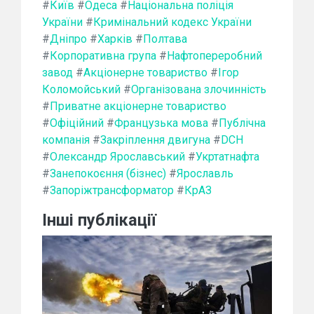
#
Київ
#
Одеса
#
Національна поліція
України
#
Кримінальний кодекс України
#
Дніпро
#
Харків
#
Полтава
#
Корпоративна група
#
Нафтопереробний
завод
#
Акціонерне товариство
#
Ігор
Коломойський
#
Організована злочинність
#
Приватне акціонерне товариство
#
Офіційний
#
Французька мова
#
Публічна
компанія
#
Закріплення двигуна
#
DCH
#
Олександр Ярославський
#
Укртатнафта
#
Занепокоєння (бізнес)
#
Ярославль
#
Запоріжтрансформатор
#
КрАЗ
Інші публікації