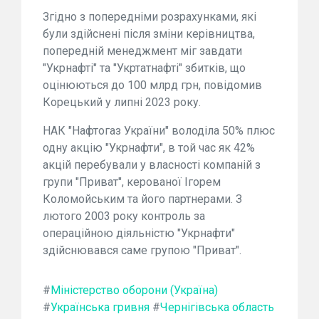
Згідно з попередніми розрахунками, які
були здійснені після зміни керівництва,
попередній менеджмент міг завдати
"Укрнафті" та "Укртатнафті" збитків, що
оцінюються до 100 млрд грн, повідомив
Корецький у липні 2023 року.
НАК "Нафтогаз України" володіла 50% плюс
одну акцію "Укрнафти", в той час як 42%
акцій перебували у власності компаній з
групи "Приват", керованої Ігорем
Коломойським та його партнерами. З
лютого 2003 року контроль за
операційною діяльністю "Укрнафти"
здійснювався саме групою "Приват".
#
Міністерство оборони (Україна)
#
Українська гривня
#
Чернігівська область