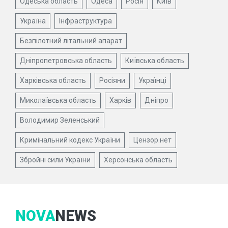
Одеська область
Одеса
Росія
Київ
Україна
Інфраструктура
Безпілотний літальний апарат
Дніпропетровська область
Київська область
Харківська область
Росіяни
Українці
Миколаївська область
Харків
Дніпро
Володимир Зеленський
Кримінальний кодекс України
Цензор.нет
Збройні сили України
Херсонська область
NOVA
NEWS