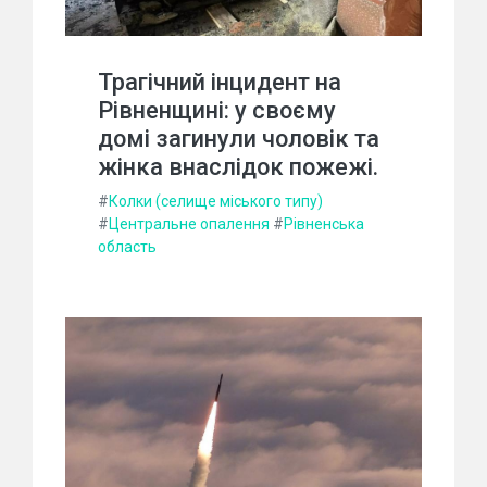
Трагічний інцидент на
Рівненщині: у своєму
домі загинули чоловік та
жінка внаслідок пожежі.
#
Колки (селище міського типу)
#
Центральне опалення
#
Рівненська
область