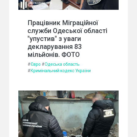
Працівник Міграційної
служби Одеської області
"упустив" з уваги
декларування 83
мільйонів. ФОТО
#
Євро
#
Одеська область
#
Кримінальний кодекс України