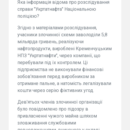
Яка інформація відома про розслідування
справи "Укртатнафта" Національною
поліцією?
Згідно з матеріалами розслідування,
учасники злочинної схеми заволоділи 5,8
мільярда гривень, реалізуючи
нафтопродукти, вироблені Кременчуцьким
НПЗ "Укртатнафти", через компанії, що
перебували під їх контролем. Ці
підприємства не виконували фінансові
зобов'язання перед виробником за
отримане пальне, а натомість легалізували
кошти через серію фіктивних угод.
Дев’ятьох членів злочинної організації
було повідомлено про підозру в
привласненні чужого майна шляхом
зловживання службовими
повноваженнями, вчиненого у складі