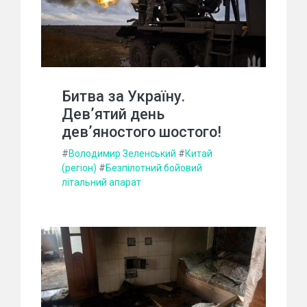
Битва за Україну.
Дев’ятий день
дев’яностого шостого!
#
Володимир Зеленський
#
Китай
(регіон)
#
Безпілотний бойовий
літальний апарат