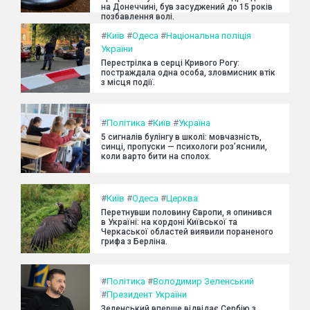
на Донеччині, був засуджений до 15 років
позбавлення волі.
#
Київ
#
Одеса
#
Національна поліція
України
Перестрілка в серці Кривого Рогу:
постраждала одна особа, зловмисник втік
з місця події.
#
Політика
#
Київ
#
Україна
5 сигналів булінгу в школі: мовчазність,
синці, пропуски — психологи роз’яснили,
коли варто бити на сполох.
#
Київ
#
Одеса
#
Церква
Перетнувши половину Європи, я опинився
в Україні: на кордоні Київської та
Черкаської областей виявили пораненого
грифа з Берліна.
#
Політика
#
Володимир Зеленський
#
Президент України
Зеленський вперше відвідає Сербію з