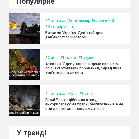
Популярне
#
Політика
#
Володимир Зеленський
#
Китай (регіон)
Битва за Україну. Дев’ятий день
дев’яностого шостого!
#
Одеса
#
Паливо
#
Будинок
Атака на Одесу: наразі відомо про вісім
осіб, які отримали поранення, серед них і
дев'ятирічна дитина.
#
Політика
#
Росія
#
Одеса
Вночі Росія здійснила атаку,
використовуючи ударні безпілотники, а не
цілі для імітації, повідомив Ігнат.
У тренді