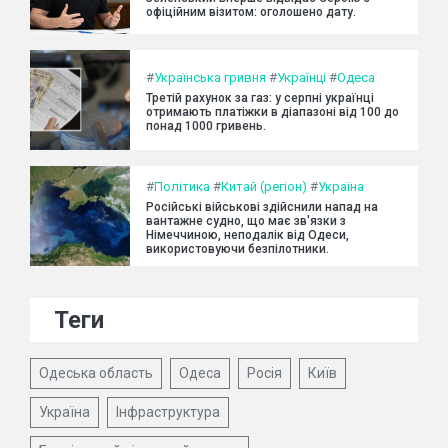
офіційним візитом: оголошено дату.
#
Українська гривня
#
Українці
#
Одеса
Третій рахунок за газ: у серпні українці
отримають платіжки в діапазоні від 100 до
понад 1000 гривень.
#
Політика
#
Китай (регіон)
#
Україна
Російські військові здійснили напад на
вантажне судно, що має зв'язки з
Німеччиною, неподалік від Одеси,
використовуючи безпілотники.
Теги
Одеська область
Одеса
Росія
Київ
Україна
Інфраструктура