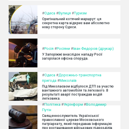
#
Одеса
#
Вулиця
#
Туризм
Оригінальний котячий маршрут: ця
секретна карта відкриє вам абсолютно
нову сторону Одеси.
#
Росія
#
Росіяни
#
Іван Федоров (друкар)
У Запоріжжі внаслідок нападу Росії
загорілася офісна споруда.
#
Одеса
#
Дорожньо-транспортна
пригода
#
Миколаїв
Під Миколаєвом відбулося ДТП за участю
вантажного автомобіля та легкового. В
результаті аварії постраждав водій
легковика.
#
Політика
#
Укрінформ
#
Володимир
Путін
Священнослужитель Української
православної церкви Московського
патріархату, який передавав інформацію
про розташування військових підрозділів