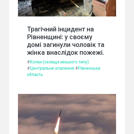
Трагічний інцидент на
Рівненщині: у своєму
домі загинули чоловік та
жінка внаслідок пожежі.
#
Колки (селище міського типу)
#
Центральне опалення
#
Рівненська
область