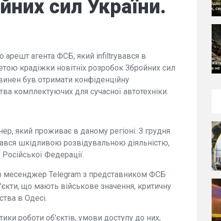
йних сил України.
арешт агента ФСБ, який infiltrувався в
етою крадіжки новітніх розробок Збройних сил
повинен був отримати конфіденційну
ва комплектуючих для сучасної автотехніки.
нер, який проживає в даному регіоні. З грудня
ймався шкідливою розвідувальною діяльністю,
 Російської Федерації.
з месенджер Telegram з представником ФСБ
'єкти, що мають військове значення, критичну
тва в Одесі.
ики роботи об'єктів, умови доступу до них,