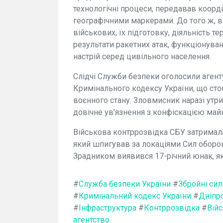
технологічні процеси, передавав коорд
географічними маркерами. До того ж, в
військових, їх підготовку, діяльність 
результати ракетних атак, функціонуван
настрій серед цивільного населення.
Слідчі Служби безпеки оголосили агенту
Кримінального кодексу України, що сто
воєнного стану. Зловмисник наразі утр
довічне ув'язнення з конфіскацією май
Військова контррозвідка СБУ затримала
який шпигував за локаціями Сил оборон
Зрадником виявився 17-річний юнак, яки
#
Служба безпеки України
#
Збройні сил
#
Кримінальний кодекс України
#
Дніпр
#
Інфраструктура
#
Контррозвідка
#
Вій
агентство