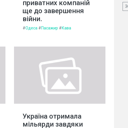
приватних компаній
З
ще до завершення
війни.
#
Одеса
#
Пасажир
#
Кава
Україна отримала
мільярди завдяки