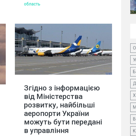
область
О
У
Б
Д
Згідно з інформацією
від Міністерства
Х
розвитку, найбільші
М
аеропорти України
В
можуть бути передані
в управління
К