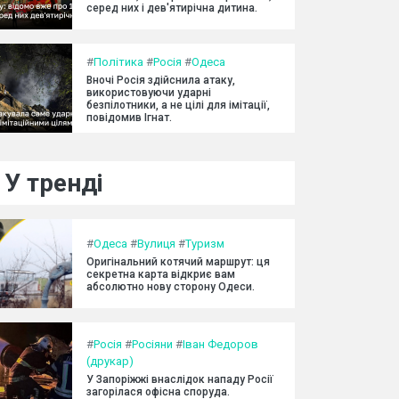
серед них і дев'ятирічна дитина.
#
Політика
#
Росія
#
Одеса
Вночі Росія здійснила атаку,
використовуючи ударні
безпілотники, а не цілі для імітації,
повідомив Ігнат.
У тренді
#
Одеса
#
Вулиця
#
Туризм
Оригінальний котячий маршрут: ця
секретна карта відкриє вам
абсолютно нову сторону Одеси.
#
Росія
#
Росіяни
#
Іван Федоров
(друкар)
У Запоріжжі внаслідок нападу Росії
загорілася офісна споруда.