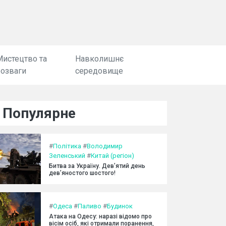
Мистецтво та
Навколишнє
розваги
середовище
Популярне
#
Політика
#
Володимир
Зеленський
#
Китай (регіон)
Битва за Україну. Дев’ятий день
дев’яностого шостого!
#
Одеса
#
Паливо
#
Будинок
Атака на Одесу: наразі відомо про
вісім осіб, які отримали поранення,