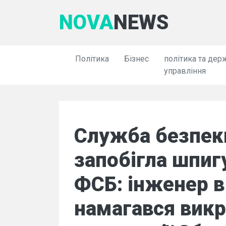
NOVA
NEWS
Політика
Бізнес
політика та дер
управління
Служба безпек
запобігла шпиг
ФСБ: інженер в
намагався викр