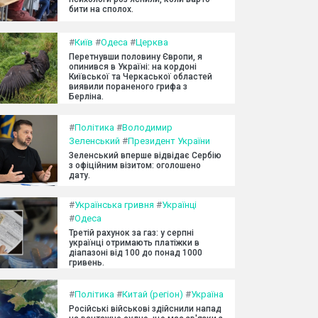
бити на сполох.
#
Київ
#
Одеса
#
Церква
Перетнувши половину Європи, я
опинився в Україні: на кордоні
Київської та Черкаської областей
виявили пораненого грифа з
Берліна.
#
Політика
#
Володимир
Зеленський
#
Президент України
Зеленський вперше відвідає Сербію
з офіційним візитом: оголошено
дату.
#
Українська гривня
#
Українці
#
Одеса
Третій рахунок за газ: у серпні
українці отримають платіжки в
діапазоні від 100 до понад 1000
гривень.
#
Політика
#
Китай (регіон)
#
Україна
Російські військові здійснили напад