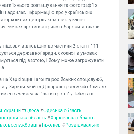
инати їхнього розташування та фотографії з
ін надсилав інформацію про українських
територіальних центрів комплектування,
ня систем протиповітряної оборони, а також
 підозру відповідно до частини 2 статті 111
сується державної зради, скоєної в умовах
имується під вартою, і йому може загрожувати
на.
 на Харківщині агента російських спецслужб,
и у Харківській та Дніпропетровській областях.
й спокусився на "легкі гроші" у Telegram.
и України
#
Одеса
#
Одеська область
опетровська область
#
Харківська область
ськовослужбовці
#
Інженер
#
Розвідувальне