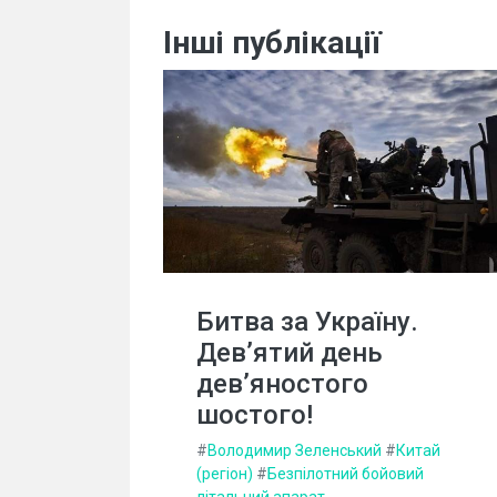
Інші публікації
Битва за Україну.
Дев’ятий день
дев’яностого
шостого!
#
Володимир Зеленський
#
Китай
(регіон)
#
Безпілотний бойовий
літальний апарат