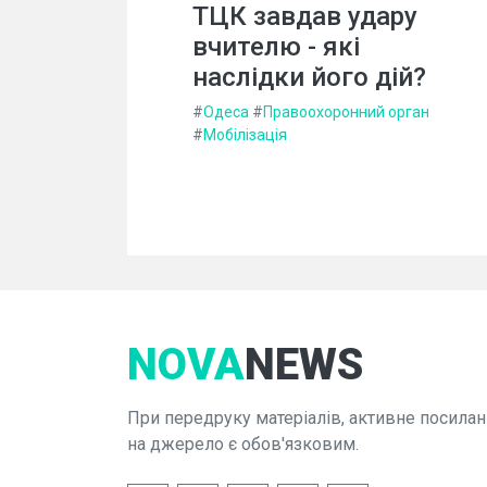
ТЦК завдав удару
вчителю - які
наслідки його дій?
#
Одеса
#
Правоохоронний орган
#
Мобілізація
NOVA
NEWS
При передруку матеріалів, активне посилан
на джерело є обов'язковим.