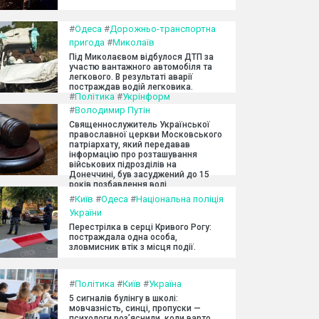
#
Одеса
#
Дорожньо-транспортна
пригода
#
Миколаїв
Під Миколаєвом відбулося ДТП за
участю вантажного автомобіля та
легкового. В результаті аварії
постраждав водій легковика.
#
Політика
#
Укрінформ
#
Володимир Путін
Священнослужитель Української
православної церкви Московського
патріархату, який передавав
інформацію про розташування
військових підрозділів на
Донеччині, був засуджений до 15
років позбавлення волі.
#
Київ
#
Одеса
#
Національна поліція
України
Перестрілка в серці Кривого Рогу:
постраждала одна особа,
зловмисник втік з місця події.
#
Політика
#
Київ
#
Україна
5 сигналів булінгу в школі:
мовчазність, синці, пропуски —
психологи роз’яснили, коли варто