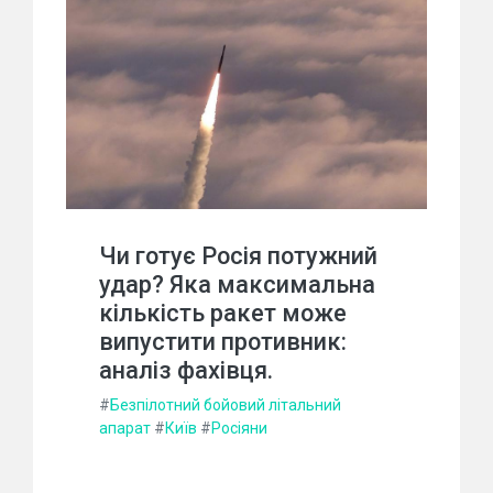
Чи готує Росія потужний
удар? Яка максимальна
кількість ракет може
випустити противник:
аналіз фахівця.
#
Безпілотний бойовий літальний
апарат
#
Київ
#
Росіяни