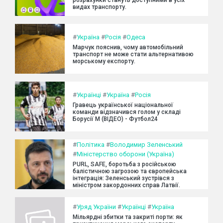
розрахунки стануть доступними в усіх
видах транспорту.
#
Україна
#
Росія
#
Одеса
Марчук пояснив, чому автомобільний
транспорт не може стати альтернативою
морському експорту.
#
Українці
#
Україна
#
Росія
Гравець української національної
команди відзначився голом у складі
Борусії М (ВІДЕО) - Футбол24
#
Політика
#
Володимир Зеленський
#
Міністерство оборони (Україна)
PURL, SAFE, боротьба з російською
балістичною загрозою та європейська
інтеграція: Зеленський зустрівся з
міністром закордонних справ Латвії.
#
Уряд України
#
Українці
#
Україна
Мільярдні збитки та закриті порти: як