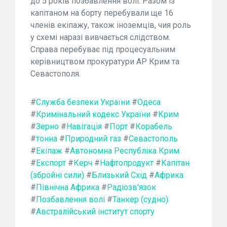
до 5 років позбавлення волі. Разом із
капітаном на борту перебували ще 16
членів екіпажу, також іноземців, чия роль
у схемі наразі вивчається слідством.
Справа перебуває під процесуальним
керівництвом прокуратури АР Крим та
Севастополя.
#
Служба безпеки України
#
Одеса
#
Кримінальний кодекс України
#
Крим
#
Зерно
#
Навігація
#
Порт
#
Корабель
#
тонна
#
Природний газ
#
Севастополь
#
Екіпаж
#
Автономна Республіка Крим
#
Експорт
#
Керч
#
Нафтопродукт
#
Капітан
(збройні сили)
#
Близький Схід
#
Африка
#
Північна Африка
#
Радіозв'язок
#
Позбавлення волі
#
Танкер (судно)
#
Австралійський інститут спорту