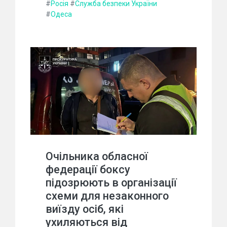
#
Росія
#
Служба безпеки України
#
Одеса
Очільника обласної
федерації боксу
підозрюють в організації
схеми для незаконного
виїзду осіб, які
ухиляються від