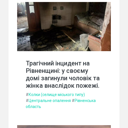
Трагічний інцидент на
Рівненщині: у своєму
домі загинули чоловік та
жінка внаслідок пожежі.
#
Колки (селище міського типу)
#
Центральне опалення
#
Рівненська
область