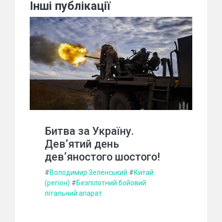
Інші публікації
Битва за Україну.
Дев’ятий день
дев’яностого шостого!
#
Володимир Зеленський
#
Китай
(регіон)
#
Безпілотний бойовий
літальний апарат