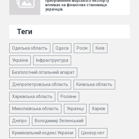
призупинення морського експорту
впливає на фінансове становище
українців.
Теги
Одеська область
Одеса
Росія
Київ
Україна
Інфраструктура
Безпілотний літальний апарат
Дніпропетровська область
Київська область
Харківська область
Росіяни
Миколаївська область
Українці
Харків
Дніпро
Володимир Зеленський
Кримінальний кодекс України
Цензор.нет