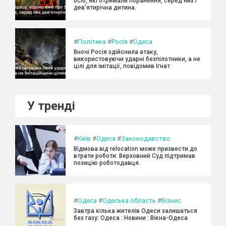
осіб, які отримали поранення, серед них і
дев'ятирічна дитина.
#
Політика
#
Росія
#
Одеса
Вночі Росія здійснила атаку,
використовуючи ударні безпілотники, а не
цілі для імітації, повідомив Ігнат.
У тренді
#
Київ
#
Одеса
#
Законодавство
Відмова від relocation може призвести до
втрати роботи: Верховний Суд підтримав
позицію роботодавця.
#
Одеса
#
Одеська область
#
Бізнес
Завтра кілька жителів Одеси залишаться
без газу: Одеса : Новини : Вікна-Одеса