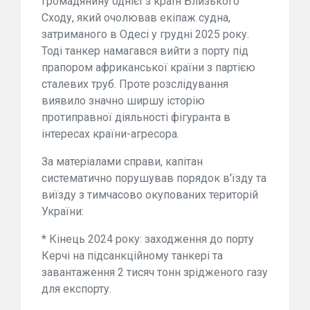
громадянину однієї з країн Близького
Сходу, який очолював екіпаж судна,
затриманого в Одесі у грудні 2025 року.
Тоді танкер намагався вийти з порту під
прапором африканської країни з партією
сталевих труб. Проте розслідування
виявило значно ширшу історію
протиправної діяльності фігуранта в
інтересах країни-агресора.
За матеріалами справи, капітан
систематично порушував порядок в'їзду та
виїзду з тимчасово окупованих територій
України:
* Кінець 2024 року: заходження до порту
Керчі на підсанкційному танкері та
завантаження 2 тисяч тонн зрідженого газу
для експорту.