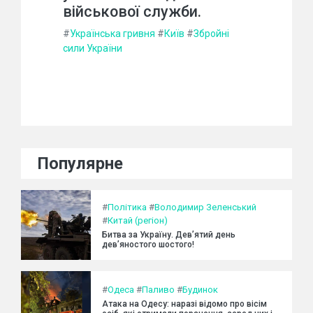
військової служби.
#
Українська гривня
#
Київ
#
Збройні
сили України
Популярне
#
Політика
#
Володимир Зеленський
#
Китай (регіон)
Битва за Україну. Дев’ятий день
дев’яностого шостого!
#
Одеса
#
Паливо
#
Будинок
Атака на Одесу: наразі відомо про вісім