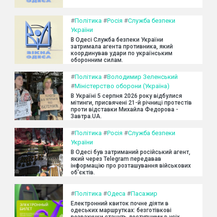
#
Політика
#
Росія
#
Служба безпеки
України
В Одесі Служба безпеки України
затримала агента противника, який
координував удари по українським
оборонним силам.
#
Політика
#
Володимир Зеленський
#
Міністерство оборони (Україна)
В Україні 5 серпня 2026 року відбулися
мітинги, присвячені 21-й річниці протестів
проти відставки Михайла Федорова -
Завтра.UA.
#
Політика
#
Росія
#
Служба безпеки
України
В Одесі був затриманий російський агент,
який через Telegram передавав
інформацію про розташування військових
об'єктів.
#
Політика
#
Одеса
#
Пасажир
Електронний квиток почне діяти в
одеських маршрутках: безготівкові