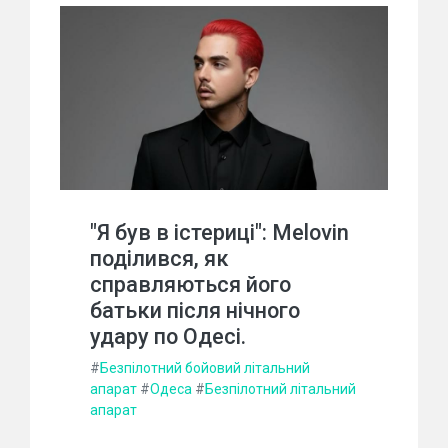
"Я був в істериці": Melovin
поділився, як
справляються його
батьки після нічного
удару по Одесі.
#
Безпілотний бойовий літальний
апарат
#
Одеса
#
Безпілотний літальний
апарат