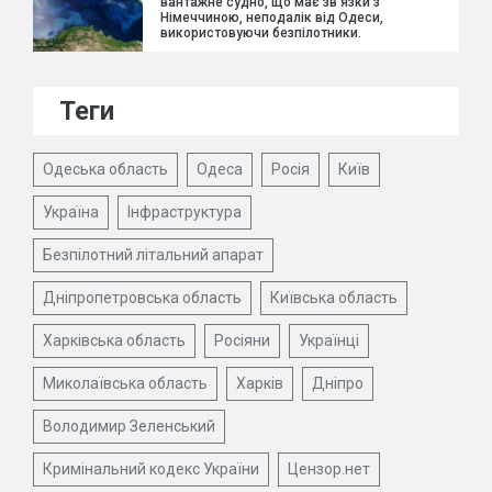
вантажне судно, що має зв'язки з
Німеччиною, неподалік від Одеси,
використовуючи безпілотники.
Теги
Одеська область
Одеса
Росія
Київ
Україна
Інфраструктура
Безпілотний літальний апарат
Дніпропетровська область
Київська область
Харківська область
Росіяни
Українці
Миколаївська область
Харків
Дніпро
Володимир Зеленський
Кримінальний кодекс України
Цензор.нет