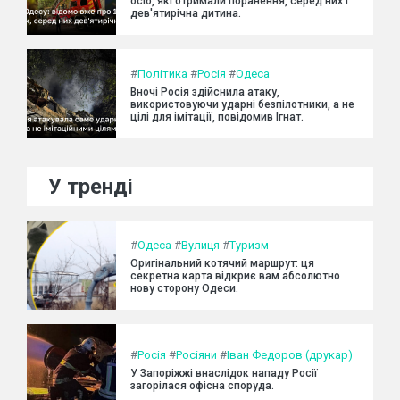
осіб, які отримали поранення, серед них і
дев'ятирічна дитина.
#
Політика
#
Росія
#
Одеса
Вночі Росія здійснила атаку,
використовуючи ударні безпілотники, а не
цілі для імітації, повідомив Ігнат.
У тренді
#
Одеса
#
Вулиця
#
Туризм
Оригінальний котячий маршрут: ця
секретна карта відкриє вам абсолютно
нову сторону Одеси.
#
Росія
#
Росіяни
#
Іван Федоров (друкар)
У Запоріжжі внаслідок нападу Росії
загорілася офісна споруда.