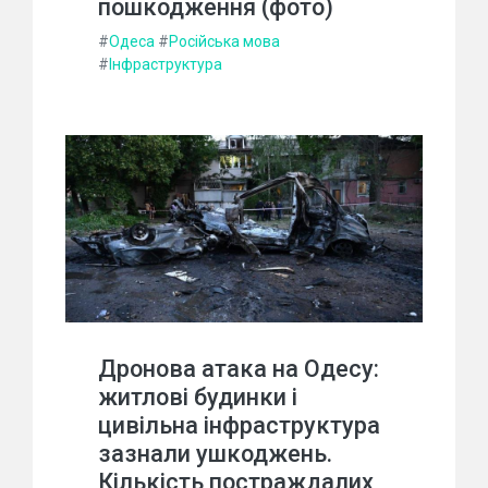
пошкодження (фото)
#
Одеса
#
Російська мова
#
Інфраструктура
Дронова атака на Одесу:
житлові будинки і
цивільна інфраструктура
зазнали ушкоджень.
Кількість постраждалих