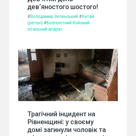
дев’яностого шостого!
#
Володимир Зеленський
#
Китай
(регіон)
#
Безпілотний бойовий
літальний апарат
Трагічний інцидент на
Рівненщині: у своєму
домі загинули чоловік та