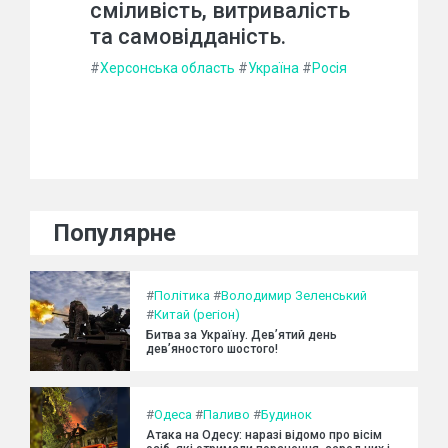
сміливість, витривалість
та самовідданість.
#
Херсонська область
#
Україна
#
Росія
Популярне
#
Політика
#
Володимир Зеленський
#
Китай (регіон)
Битва за Україну. Дев’ятий день
дев’яностого шостого!
#
Одеса
#
Паливо
#
Будинок
Атака на Одесу: наразі відомо про вісім