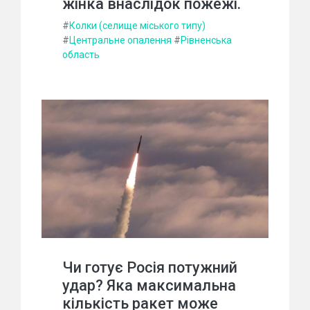
жінка внаслідок пожежі.
#
Колки (селище міського типу)
#
Центральне опалення
#
Рівненська
область
Чи готує Росія потужний
удар? Яка максимальна
кількість ракет може