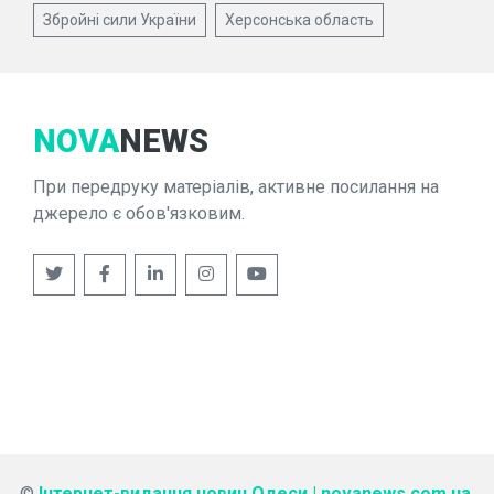
Збройні сили України
Херсонська область
NOVA
NEWS
При передруку матеріалів, активне посилання на
джерело є обов'язковим.
©
Інтернет-видання новин Одеси | novanews.com.ua
.