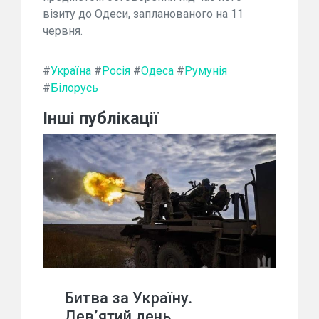
візиту до Одеси, запланованого на 11
червня.
#
Україна
#
Росія
#
Одеса
#
Румунія
#
Білорусь
Інші публікації
Битва за Україну.
Дев’ятий день