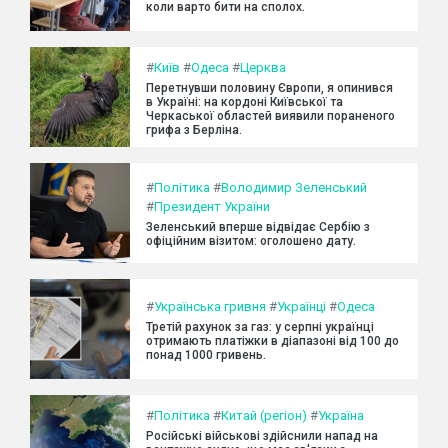
коли варто бити на сполох.
#
Київ
#
Одеса
#
Церква
Перетнувши половину Європи, я опинився
в Україні: на кордоні Київської та
Черкаської областей виявили пораненого
грифа з Берліна.
#
Політика
#
Володимир Зеленський
#
Президент України
Зеленський вперше відвідає Сербію з
офіційним візитом: оголошено дату.
#
Українська гривня
#
Українці
#
Одеса
Третій рахунок за газ: у серпні українці
отримають платіжки в діапазоні від 100 до
понад 1000 гривень.
#
Політика
#
Китай (регіон)
#
Україна
Російські військові здійснили напад на