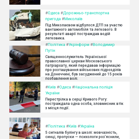
#
Одеса
#
Дорожньо-транспортна
пригода
#
Миколаїв
Під Миколаєвом відбулося ДТП за участю
вантажного автомобіля та легкового. В
результаті аварії постраждав водій
легковика.
#
Політика
#
Укрінформ
#
Володимир
Путін
Священнослужитель Української
православної церкви Московського
патріархату, який передавав інформацію
про розташування військових підрозділів
на Донеччині, був засуджений до 15 років
позбавлення волі.
#
Київ
#
Одеса
#
Національна поліція
України
Перестрілка в серці Кривого Рогу:
постраждала одна особа, зловмисник втік
з місця події.
#
Політика
#
Київ
#
Україна
5 сигналів булінгу в школі: мовчазність,
синці, пропуски — психологи роз’яснили,