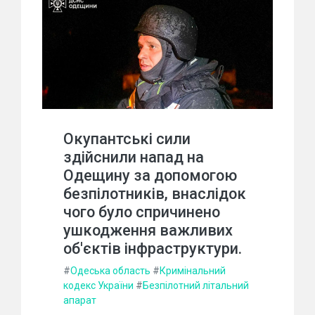
Окупантські сили
здійснили напад на
Одещину за допомогою
безпілотників, внаслідок
чого було спричинено
ушкодження важливих
об'єктів інфраструктури.
#
Одеська область
#
Кримінальний
кодекс України
#
Безпілотний літальний
апарат