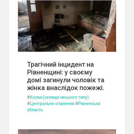
Трагічний інцидент на
Рівненщині: у своєму
домі загинули чоловік та
жінка внаслідок пожежі.
#
Колки (селище міського типу)
#
Центральне опалення
#
Рівненська
область