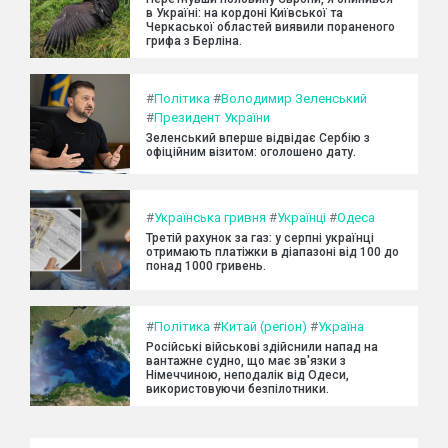
в Україні: на кордоні Київської та
Черкаської областей виявили пораненого
грифа з Берліна.
#
Політика
#
Володимир Зеленський
#
Президент України
Зеленський вперше відвідає Сербію з
офіційним візитом: оголошено дату.
#
Українська гривня
#
Українці
#
Одеса
Третій рахунок за газ: у серпні українці
отримають платіжки в діапазоні від 100 до
понад 1000 гривень.
#
Політика
#
Китай (регіон)
#
Україна
Російські військові здійснили напад на
вантажне судно, що має зв'язки з
Німеччиною, неподалік від Одеси,
використовуючи безпілотники.