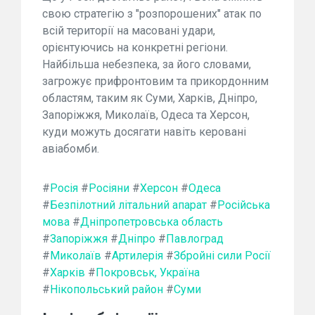
свою стратегію з "розпорошених" атак по
всій території на масовані удари,
орієнтуючись на конкретні регіони.
Найбільша небезпека, за його словами,
загрожує прифронтовим та прикордонним
областям, таким як Суми, Харків, Дніпро,
Запоріжжя, Миколаїв, Одеса та Херсон,
куди можуть досягати навіть керовані
авіабомби.
#
Росія
#
Росіяни
#
Херсон
#
Одеса
#
Безпілотний літальний апарат
#
Російська
мова
#
Дніпропетровська область
#
Запоріжжя
#
Дніпро
#
Павлоград
#
Миколаїв
#
Артилерія
#
Збройні сили Росії
#
Харків
#
Покровськ, Україна
#
Нікопольський район
#
Суми