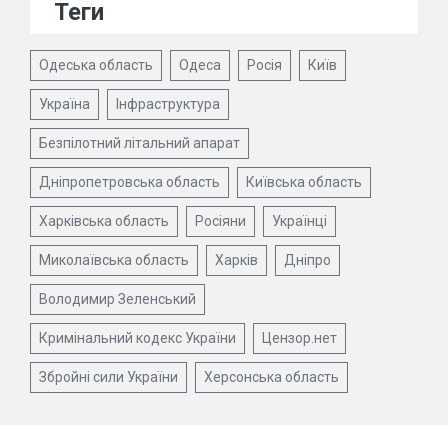
Теги
Одеська область
Одеса
Росія
Київ
Україна
Інфраструктура
Безпілотний літальний апарат
Дніпропетровська область
Київська область
Харківська область
Росіяни
Українці
Миколаївська область
Харків
Дніпро
Володимир Зеленський
Кримінальний кодекс України
Цензор.нет
Збройні сили України
Херсонська область