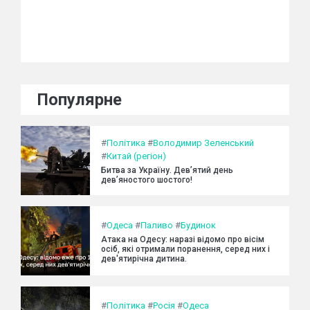
Популярне
#
Політика
#
Володимир Зеленський
#
Китай (регіон)
Битва за Україну. Дев’ятий день
дев’яностого шостого!
#
Одеса
#
Паливо
#
Будинок
Атака на Одесу: наразі відомо про вісім
осіб, які отримали поранення, серед них і
дев'ятирічна дитина.
#
Політика
#
Росія
#
Одеса