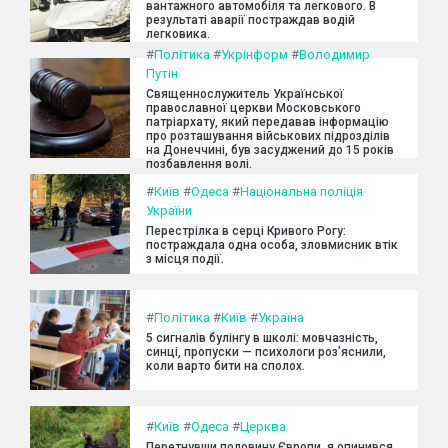
вантажного автомобіля та легкового. В
результаті аварії постраждав водій
легковика.
#
Політика
#
Укрінформ
#
Володимир
Путін
Священнослужитель Української
православної церкви Московського
патріархату, який передавав інформацію
про розташування військових підрозділів
на Донеччині, був засуджений до 15 років
позбавлення волі.
#
Київ
#
Одеса
#
Національна поліція
України
Перестрілка в серці Кривого Рогу:
постраждала одна особа, зловмисник втік
з місця події.
#
Політика
#
Київ
#
Україна
5 сигналів булінгу в школі: мовчазність,
синці, пропуски — психологи роз’яснили,
коли варто бити на сполох.
#
Київ
#
Одеса
#
Церква
Перетнувши половину Європи, я опинився