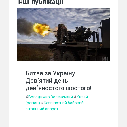
Інші публікації
Битва за Україну.
Дев’ятий день
дев’яностого шостого!
#
Володимир Зеленський
#
Китай
(регіон)
#
Безпілотний бойовий
літальний апарат