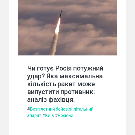
Чи готує Росія потужний
удар? Яка максимальна
кількість ракет може
випустити противник:
аналіз фахівця.
#
Безпілотний бойовий літальний
апарат
#
Київ
#
Росіяни