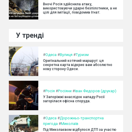
Вночі Росія здійснила атаку,
використовуючи ударні безпілотники, а не
цілі для імітації, повідомив Ігнат.
У тренді
#
Одеса
#
Вулиця
#
Туризм
Оригінальний котячий маршрут: ця
секретна карта відкриє вам абсолютно
нову сторону Одеси.
#
Росія
#
Росіяни
#
Іван Федоров (друкар)
У Запоріжжі внаслідок нападу Росії
загорілася офісна споруда.
#
Одеса
#
Дорожньо-транспортна
пригода
#
Миколаїв
Під Миколаєвом відбулося ДТП за участю