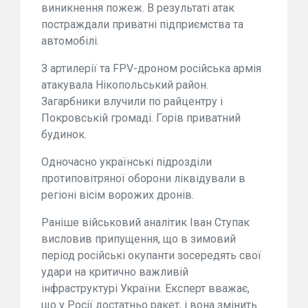
виникнення пожеж. В результаті атак
постраждали приватні підприємства та
автомобілі.
З артилерії та FPV-дроном російська армія
атакувала Нікопольський район.
Загарбники влучили по райцентру і
Покровській громаді. Горів приватний
будинок.
Одночасно українські підрозділи
протиповітряної оборони ліквідували в
регіоні вісім ворожих дронів.
Раніше військовий аналітик Іван Ступак
висловив припущення, що в зимовий
період російські окупанти зосередять свої
удари на критично важливій
інфраструктурі України. Експерт вважає,
що у Росії достатньо ракет, і вона змінить