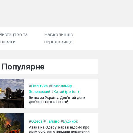
Мистецтво та
Навколишнє
розваги
середовище
Популярне
#
Політика
#
Володимир
Зеленський
#
Китай (регіон)
Битва за Україну. Дев’ятий день
дев’яностого шостого!
#
Одеса
#
Паливо
#
Будинок
Атака на Одесу: наразі відомо про
вісім осіб, які отримали поранення,