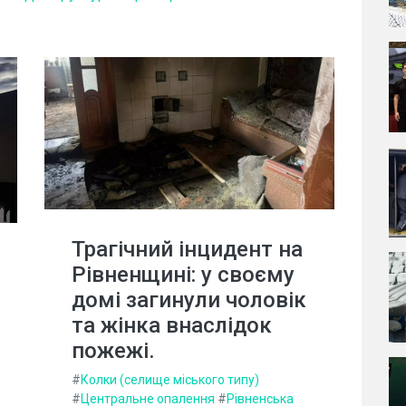
Трагічний інцидент на
Рівненщині: у своєму
домі загинули чоловік
та жінка внаслідок
пожежі.
#
Колки (селище міського типу)
#
Центральне опалення
#
Рівненська