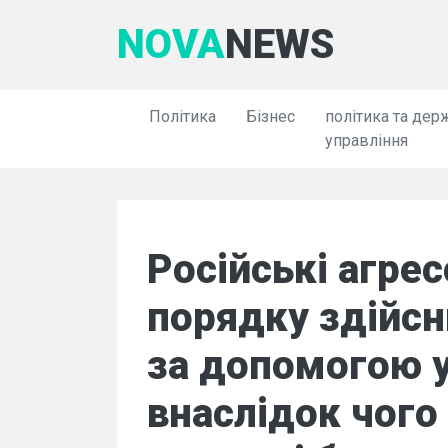
NOVA
NEWS
Політика
Бізнес
політика та дер
управління
Російські агре
порядку здійсн
за допомогою у
внаслідок чог