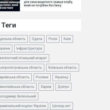
для сина видатного гравця клубу,
який не потрібен Костюку.
Теги
деська область
Одеса
Росія
Київ
країна
Інфраструктура
езпілотний літальний апарат
ніпропетровська область
Київська область
арківська область
Росіяни
Українці
иколаївська область
Харків
Дніпро
олодимир Зеленський
римінальний кодекс України
Цензор.нет