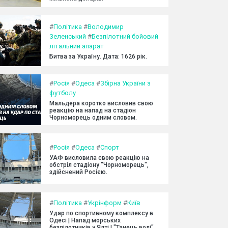
#
Політика
#
Володимир
Зеленський
#
Безпілотний бойовий
літальний апарат
Битва за Україну. Дата: 1626 рік.
#
Росія
#
Одеса
#
Збірна України з
футболу
Мальдера коротко висловив свою
реакцію на напад на стадіон
Чорноморець одним словом.
#
Росія
#
Одеса
#
Спорт
УАФ висловила свою реакцію на
обстріл стадіону "Чорноморець",
здійснений Росією.
#
Політика
#
Укрінформ
#
Київ
Удар по спортивному комплексу в
Одесі | Напад морських
безпілотників у Ялті | "Танець волі"