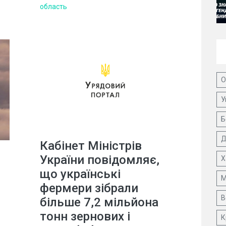
область
О
У
Б
Д
Кабінет Міністрів
України повідомляє,
Х
що українські
М
фермери зібрали
В
більше 7,2 мільйона
тонн зернових і
К