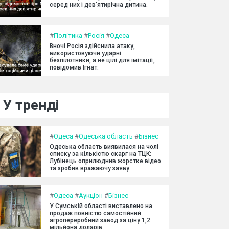
серед них і дев'ятирічна дитина.
#
Політика
#
Росія
#
Одеса
Вночі Росія здійснила атаку,
використовуючи ударні
безпілотники, а не цілі для імітації,
повідомив Ігнат.
У тренді
#
Одеса
#
Одеська область
#
Бізнес
Одеська область виявилася на чолі
списку за кількістю скарг на ТЦК:
Лубінець оприлюднив жорстке відео
та зробив вражаючу заяву.
#
Одеса
#
Аукціон
#
Бізнес
У Сумській області виставлено на
продаж повністю самостійний
агропереробний завод за ціну 1,2
мільйона доларів.