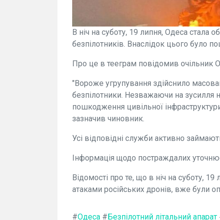
В ніч на суботу, 19 липня, Одеса стала 
безпілотників. Внаслідок цього було п
Про це в тееграм повідомив очільник О
"Вороже угрупування здійснило масован
безпілотники. Незважаючи на зусилля н
пошкодження цивільної інфраструктури,
зазначив чиновник.
Усі відповідні служби активно займают
Інформація щодо постраждалих уточню
Відомості про те, що в ніч на суботу, 19
атаками російських дронів, вже були о
#
Одеса
#
Безпілотний літальний апарат