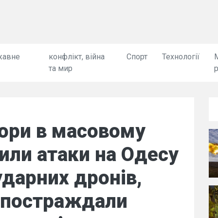
жавне
конфлікт, війна
Спорт
Технології
та мир
сори в масовому
или атаки на Одесу
дарних дронів,
о постраждали