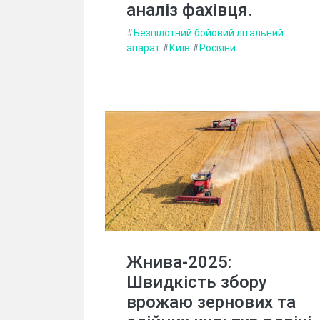
аналіз фахівця.
#
Безпілотний бойовий літальний
апарат
#
Київ
#
Росіяни
Жнива-2025:
Швидкість збору
врожаю зернових та