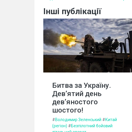
Інші публікації
Битва за Україну.
Дев’ятий день
дев’яностого
шостого!
#
Володимир Зеленський
#
Китай
(регіон)
#
Безпілотний бойовий
літальний апарат