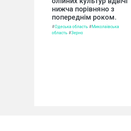
олійних культур вдвічі
нижча порівняно з
попереднім роком.
#
Одеська область
#
Миколаївська
область
#
Зерно