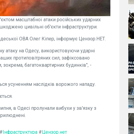
об'єктом масштабної атаки російських ударних
ошкоджено цивільні об'єкти інфраструктури.
деської ОВА Олег Кіпер, інформує Цензор.НЕТ.
у атаку на Одесу, використовуючи ударні
аших протиповітряних сил, зафіксовано
 зокрема, багатоквартирних будинків", -
ься усуненням наслідків ворожого нападу.
ється.
 липня, в Одесі пролунали вибухи у зв'язку з
прилюднені.
#
Інфраструктура
#
Цензор.нет