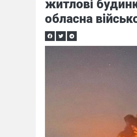
житлові будинк
обласна військ