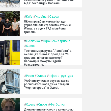
від Олександри Паскаль
#
Київ
#
Україна
#
Одеса
Uklon придбав компанію, що
управляє електросамокатами e-
Wings, за суму 97,6 мільйона
гривень.
#
Політика
#
Українська гривня
#
Одеса
Тестова маршрутка "Лапаївка" в
околицях Львова: проїзд за 20
гривень, пільгові категорії
пасажирів можуть їздити
безкоштовно.
#
Росія
#
Одеса
#
Інфраструктура
УАФ виступила з осудом щодо
російського нападу на стадіон
"Чорноморець" в Одесі.
#
Одеса
#
Спорт
#
Футболіст
Динамо визначилося з командою