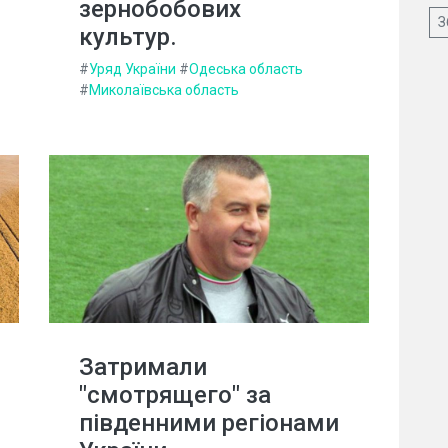
зернобобових
З
культур.
#
Уряд України
#
Одеська область
#
Миколаївська область
Затримали
"смотрящего" за
південними регіонами