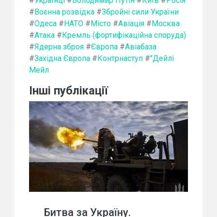
#
Українці
#
Володимир Путін
#
Київ
#
Росія
#
Воєнна розвідка
#
Збройні сили України
#
Одеса
#
НАТО
#
Місто
#
Авіація
#
Москва
#
Атака
#
Кремль (фортифікаційна споруда)
#
Ядерна зброя
#
Європа
#
Авіабаза
#
Західна Європа
#
Контрнаступ
#
"Дейлі
Мейл
Інші публікації
Битва за Україну.