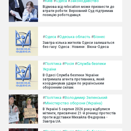
#
Київ
#
Одеса
#
Законодавство
Відмова від relocation може призвести до
втрати роботи: Верховний Суд підтримав
позицію роботодавця.
#
Одеса
#
Одеська область
#
Бізнес
Завтра кілька жителів Одеси залишаться
без газу: Одеса : Новини : Вікна-Одеса
#
Політика
#
Росія
#
Служба безпеки
України
В Одесі Служба безпеки України
затримала агента противника, який
координував удари по українським
оборонним силам.
#
Політика
#
Володимир Зеленський
#
Міністерство оборони (Україна)
В Україні 5 серпня 2026 року відбулися
мітинги, присвячені 21-й річниці протестів
проти відставки Михайла Федорова -
Завтра.UA.