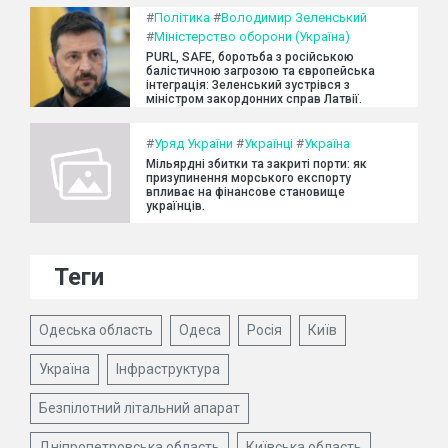
#
Політика
#
Володимир Зеленський
#
Міністерство оборони (Україна)
PURL, SAFE, боротьба з російською
балістичною загрозою та європейська
інтеграція: Зеленський зустрівся з
міністром закордонних справ Латвії.
#
Уряд України
#
Українці
#
Україна
Мільярдні збитки та закриті порти: як
призупинення морського експорту
впливає на фінансове становище
українців.
Теги
Одеська область
Одеса
Росія
Київ
Україна
Інфраструктура
Безпілотний літальний апарат
Дніпропетровська область
Київська область