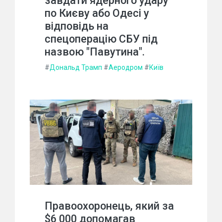
завдати ядерного удару
по Києву або Одесі у
відповідь на
спецоперацію СБУ під
назвою "Павутина".
#
Дональд Трамп
#
Аеродром
#
Київ
Правоохоронець, який за
$6 000 допомагав