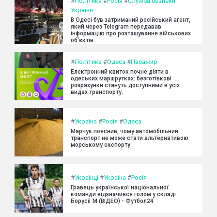
#
Політика
#
Росія
#
Служба безпеки
України
В Одесі був затриманий російський агент,
який через Telegram передавав
інформацію про розташування військових
об'єктів.
#
Політика
#
Одеса
#
Пасажир
Електронний квиток почне діяти в
одеських маршрутках: безготівкові
розрахунки стануть доступними в усіх
видах транспорту.
#
Україна
#
Росія
#
Одеса
Марчук пояснив, чому автомобільний
транспорт не може стати альтернативою
морському експорту.
#
Українці
#
Україна
#
Росія
Гравець української національної
команди відзначився голом у складі
Борусії М (ВІДЕО) - Футбол24