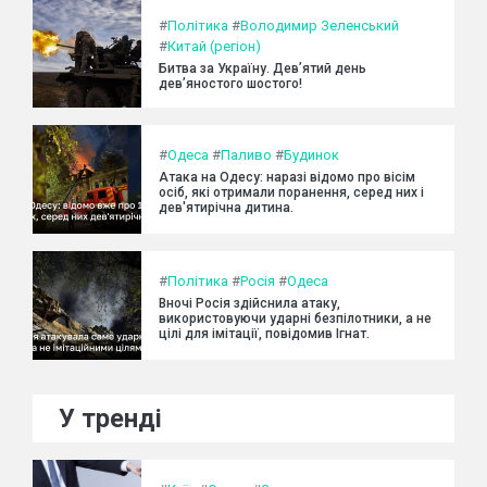
#
Політика
#
Володимир Зеленський
#
Китай (регіон)
Битва за Україну. Дев’ятий день
дев’яностого шостого!
#
Одеса
#
Паливо
#
Будинок
Атака на Одесу: наразі відомо про вісім
осіб, які отримали поранення, серед них і
дев'ятирічна дитина.
#
Політика
#
Росія
#
Одеса
Вночі Росія здійснила атаку,
використовуючи ударні безпілотники, а не
цілі для імітації, повідомив Ігнат.
У тренді