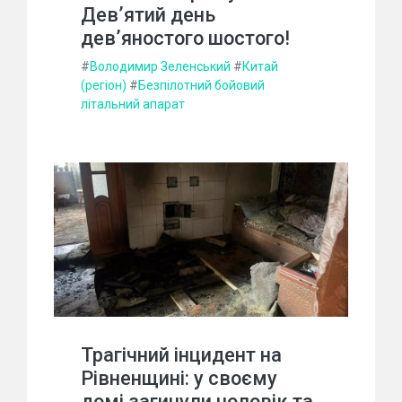
Дев’ятий день
дев’яностого шостого!
#
Володимир Зеленський
#
Китай
(регіон)
#
Безпілотний бойовий
літальний апарат
Трагічний інцидент на
Рівненщині: у своєму
домі загинули чоловік та