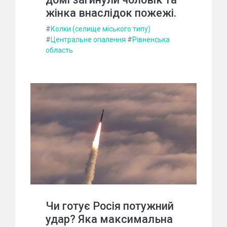
жінка внаслідок пожежі.
#
Колки (селище міського типу)
#
Центральне опалення
#
Рівненська
область
Чи готує Росія потужний
удар? Яка максимальна