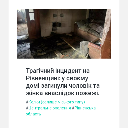
Трагічний інцидент на
Рівненщині: у своєму
домі загинули чоловік та
жінка внаслідок пожежі.
#
Колки (селище міського типу)
#
Центральне опалення
#
Рівненська
область