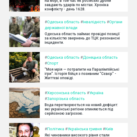
на морі, в той час як російські дрони
завдають ударів по містах. Хроніка
конфлікту - день 1628.
#
Одеська область
#
Інвалідність
#
Органи
державної влади
Одеська область займає провідні позиції
за кількістю звернень до ТЦК: резонансні
інциденти.
#
Одеська область
#
Донецька область
#
Спорт
"Моя мрія — потрапити на Паралімпійські
ігри". Історія бійця з позивним "Сєвєр" -
Життєві оповіді.
#
Херсонська область
#
Україна
#
Запорізька область
Вода перетворюється на новий дефіцит:
які українські регіони опиняються під
серйозною загрозою.
#
Політика
#
Українська гривня
#
Київ
Які чиновники високого рівня стали