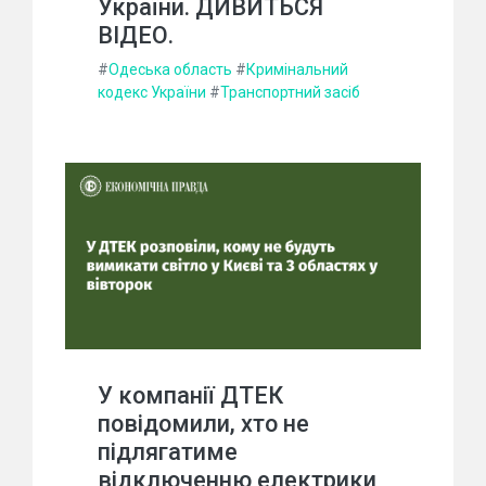
України. ДИВИТЬСЯ
ВІДЕО.
#
Одеська область
#
Кримінальний
кодекс України
#
Транспортний засіб
У компанії ДТЕК
повідомили, хто не
підлягатиме
відключенню електрики