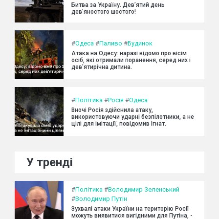
Битва за Україну. Дев’ятий день
дев’яностого шостого!
#
Одеса
#
Паливо
#
Будинок
Атака на Одесу: наразі відомо про вісім
осіб, які отримали поранення, серед них і
дев'ятирічна дитина.
#
Політика
#
Росія
#
Одеса
Вночі Росія здійснила атаку,
використовуючи ударні безпілотники, а не
цілі для імітації, повідомив Ігнат.
У тренді
#
Політика
#
Володимир Зеленський
#
Володимир Путін
Зухвалі атаки України на територію Росії
можуть виявитися вигідними для Путіна, -