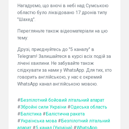
Нагадуємо, що вночі в небі над Сумською
областю було ліквідовано 17 дронів типу
"Шахед".
Перегляньте також відеоматеріали на цю
тему:
Друзі, приєднуйтесь до "5 каналу" в
Telegram! Залишайтеся в курсі всіх подій за
лічені хвилини. Не забувайте також
слідкувати за нами у WhatsApp. Для тих, хто
говорить англійською, у нас є окремий
WhatsApp канал англійською мовою.
#
Безпілотний бойовий літальний апарат
#
Збройні сили України
#
Одеська область
#
Балістика
#
Балістична ракета
#
Українська мова
#
Безпілотний літальний
апарат
#
5 канал (Україна)
#
WhatsApp