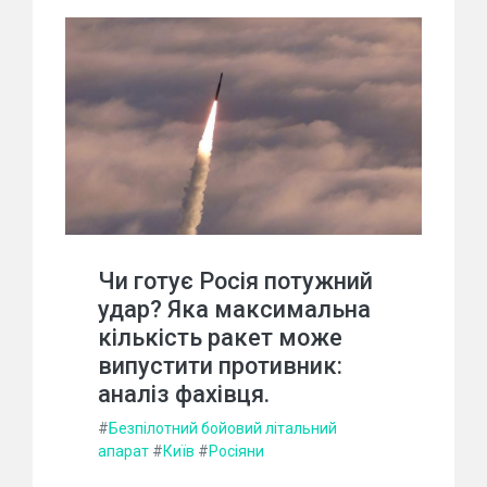
Чи готує Росія потужний
удар? Яка максимальна
кількість ракет може
випустити противник:
аналіз фахівця.
#
Безпілотний бойовий літальний
апарат
#
Київ
#
Росіяни