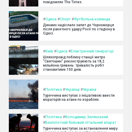
повідомляє The Times.
#
Одеса
#
Спорт
#
Футбольна команда
Динамо надіслало запит до Чорноморця
після ракетного удару Росії по стадіону в
Одесі.
#
Київ
#
Одеса
#
Електричний генератор
Шляхопровід поблизу станції метро
"Святошин" реконструюють за 18,2
мільйона гривень: тривалість робіт
становитиме 150 днів.
#
Політика
#
Українці
#
Україна
Туреччина виступає з ініціативою ввести
мораторій на атаки по кораблях.
#
Політика
#
Володимир Зеленський
#
Безпілотний бойовий літальний апарат
Туреччина виступає за встановлення миру