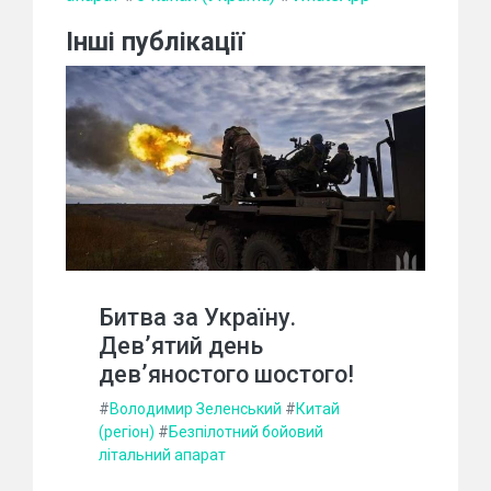
Інші публікації
Битва за Україну.
Дев’ятий день
дев’яностого шостого!
#
Володимир Зеленський
#
Китай
(регіон)
#
Безпілотний бойовий
літальний апарат