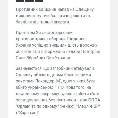
Противник здійснив напад на Одещину,
використовуючи балістичні ракети та
безпілотні літальні апарати.
Протягом 25 листопада сили
протиповітряної оборони Південної
України успішно знищили шість ворожих
об'єктів. Цю інформацію надали Повітряні
Сили Збройних Сил України.
Зазначається, що загарбники атакували
Одеську область двома балістичними
ракетами "Іскандер-М", одну з яких було
збито українською ППО. Крім того, на
південному напрямку вдалося збити п'ять
розвідувальних безпілотників - два БПЛА
"Орлан" та по одному "Фенікс", "Мерлін-ВР"
і "Supercam".