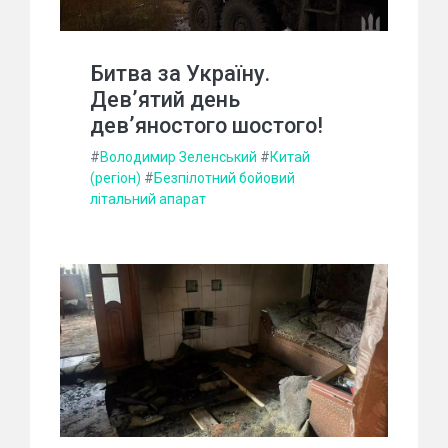
Битва за Україну.
Дев’ятий день
дев’яностого шостого!
#
Володимир Зеленський
#
Китай
(регіон)
#
Безпілотний бойовий
літальний апарат