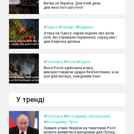
Битва за Україну. Дев’ятий день
дев’яностого шостого!
#
Одеса
#
Паливо
#
Будинок
Атака на Одесу: наразі відомо про вісім
осіб, які отримали поранення, серед них і
дев'ятирічна дитина.
#
Політика
#
Росія
#
Одеса
Вночі Росія здійснила атаку,
використовуючи ударні безпілотники, а не
цілі для імітації, повідомив Ігнат.
У тренді
#
Політика
#
Володимир Зеленський
#
Володимир Путін
Зухвалі атаки України на територію Росії
можуть виявитися вигідними для Путіна, -