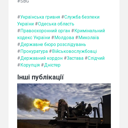
#SBG
#
Українська гривня
#
Служба безпеки
України
#
Одеська область
#
Правоохоронний орган
#
Кримінальний
кодекс України
#
Молдова
#
Миколаїв
#
Державне бюро розслідувань
#
Прокуратура
#
Військовослужбовці
#
Державний кордон
#
Застава
#
Слідчий
#
Корупція
#
Дністер
Інші публікації