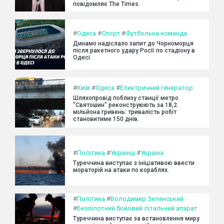
повідомляє The Times.
#
Одеса
#
Спорт
#
Футбольна команда
Динамо надіслало запит до Чорноморця
після ракетного удару Росії по стадіону в
Одесі.
#
Київ
#
Одеса
#
Електричний генератор
Шляхопровід поблизу станції метро
"Святошин" реконструюють за 18,2
мільйона гривень: тривалість робіт
становитиме 150 днів.
#
Політика
#
Українці
#
Україна
Туреччина виступає з ініціативою ввести
мораторій на атаки по кораблях.
#
Політика
#
Володимир Зеленський
#
Безпілотний бойовий літальний апарат
Туреччина виступає за встановлення миру