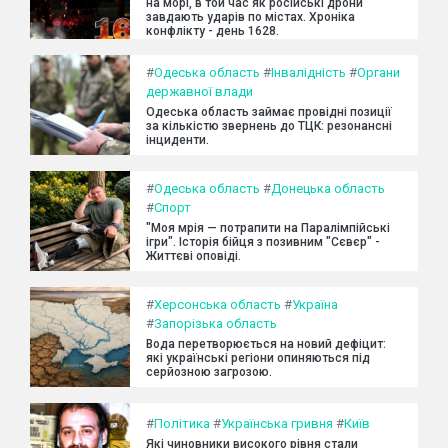
на морі, в той час як російські дрони
завдають ударів по містах. Хроніка
конфлікту - день 1628.
#
Одеська область
#
Інвалідність
#
Органи
державної влади
Одеська область займає провідні позиції
за кількістю звернень до ТЦК: резонансні
інциденти.
#
Одеська область
#
Донецька область
#
Спорт
"Моя мрія — потрапити на Паралімпійські
ігри". Історія бійця з позивним "Сєвєр" -
Життєві оповіді.
#
Херсонська область
#
Україна
#
Запорізька область
Вода перетворюється на новий дефіцит:
які українські регіони опиняються під
серйозною загрозою.
#
Політика
#
Українська гривня
#
Київ
Які чиновники високого рівня стали