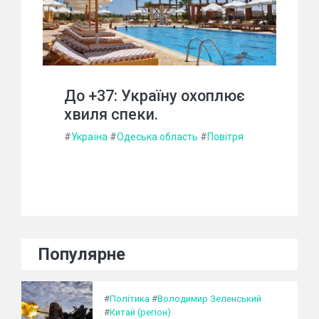
До +37: Україну охоплює
хвиля спеки.
#
Україна
#
Одеська область
#
Повітря
Популярне
#
Політика
#
Володимир Зеленський
#
Китай (регіон)