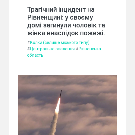
Трагічний інцидент на
Рівненщині: у своєму
домі загинули чоловік та
жінка внаслідок пожежі.
#
Колки (селище міського типу)
#
Центральне опалення
#
Рівненська
область