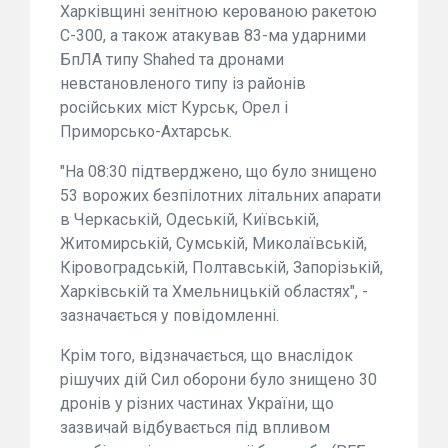
Харківщині зенітною керованою ракетою
С-300, а також атакував 83-ма ударними
БпЛА типу Shahed та дронами
невстановленого типу із районів
російських міст Курськ, Орел і
Приморсько-Ахтарськ.
"На 08:30 підтверджено, що було знищено
53 ворожих безпілотних літальних апарати
в Черкаській, Одеській, Київській,
Житомирській, Сумській, Миколаївській,
Кіровоградській, Полтавській, Запорізькій,
Харківській та Хмельницькій областях", -
зазначається у повідомленні.
Крім того, відзначається, що внаслідок
рішучих дій Сил оборони було знищено 30
дронів у різних частинах України, що
зазвичай відбувається під впливом