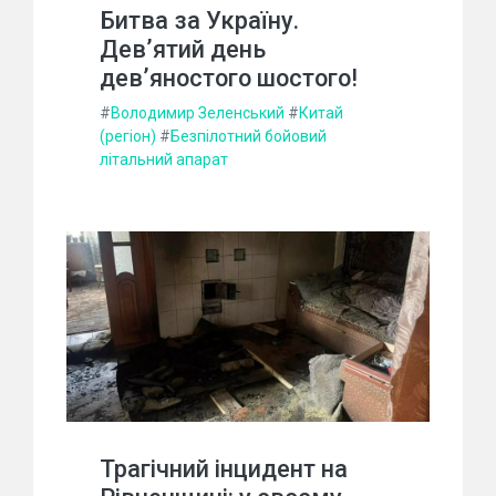
Битва за Україну.
Дев’ятий день
дев’яностого шостого!
#
Володимир Зеленський
#
Китай
(регіон)
#
Безпілотний бойовий
літальний апарат
Трагічний інцидент на