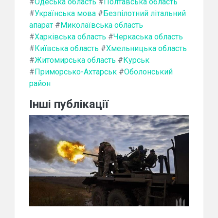
#
Одеська область
#
Полтавська область
#
Українська мова
#
Безпілотний літальний
апарат
#
Миколаївська область
#
Харківська область
#
Черкаська область
#
Київська область
#
Хмельницька область
#
Житомирська область
#
Курськ
#
Приморсько-Ахтарськ
#
Оболонський
район
Інші публікації