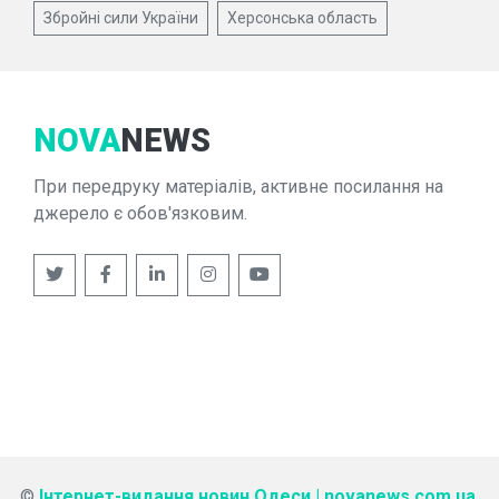
Збройні сили України
Херсонська область
NOVA
NEWS
При передруку матеріалів, активне посилання на
джерело є обов'язковим.
©
Інтернет-видання новин Одеси | novanews.com.ua
.