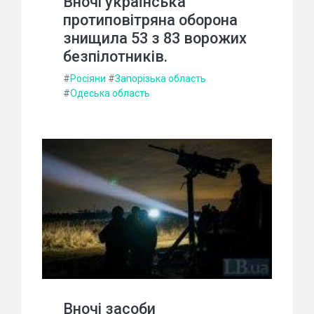
Вночі українська
протиповітряна оборона
знищила 53 з 83 ворожих
безпілотників.
#
Росіяни
#
Запорізька область
#
Одеська область
Вночі засоби