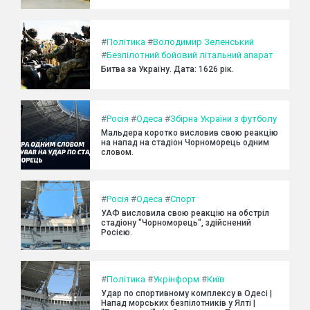
#
Політика
#
Володимир Зеленський
#
Безпілотний бойовий літальний апарат
Битва за Україну. Дата: 1626 рік.
#
Росія
#
Одеса
#
Збірна України з футболу
Мальдера коротко висловив свою реакцію
на напад на стадіон Чорноморець одним
словом.
#
Росія
#
Одеса
#
Спорт
УАФ висловила свою реакцію на обстріл
стадіону "Чорноморець", здійснений
Росією.
#
Політика
#
Укрінформ
#
Київ
Удар по спортивному комплексу в Одесі |
Напад морських безпілотників у Ялті |