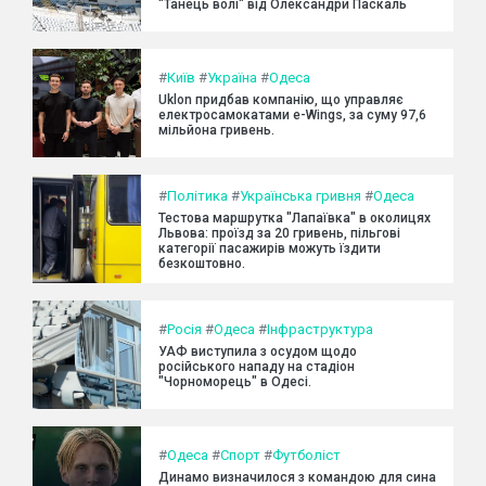
"Танець волі" від Олександри Паскаль
#
Київ
#
Україна
#
Одеса
Uklon придбав компанію, що управляє
електросамокатами e-Wings, за суму 97,6
мільйона гривень.
#
Політика
#
Українська гривня
#
Одеса
Тестова маршрутка "Лапаївка" в околицях
Львова: проїзд за 20 гривень, пільгові
категорії пасажирів можуть їздити
безкоштовно.
#
Росія
#
Одеса
#
Інфраструктура
УАФ виступила з осудом щодо
російського нападу на стадіон
"Чорноморець" в Одесі.
#
Одеса
#
Спорт
#
Футболіст
Динамо визначилося з командою для сина