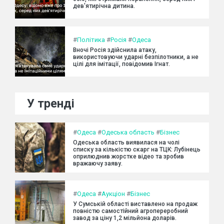
дев'ятирічна дитина.
#
Політика
#
Росія
#
Одеса
Вночі Росія здійснила атаку,
використовуючи ударні безпілотники, а не
цілі для імітації, повідомив Ігнат.
У тренді
#
Одеса
#
Одеська область
#
Бізнес
Одеська область виявилася на чолі
списку за кількістю скарг на ТЦК: Лубінець
оприлюднив жорстке відео та зробив
вражаючу заяву.
#
Одеса
#
Аукціон
#
Бізнес
У Сумській області виставлено на продаж
повністю самостійний агропереробний
завод за ціну 1,2 мільйона доларів.