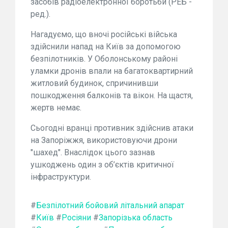
засобів радіоелектронної боротьби (РЕБ -
ред.).
Нагадуємо, що вночі російські війська
здійснили напад на Київ за допомогою
безпілотників. У Оболонському районі
уламки дронів впали на багатоквартирний
житловий будинок, спричинивши
пошкодження балконів та вікон. На щастя,
жертв немає.
Сьогодні вранці противник здійснив атаки
на Запоріжжя, використовуючи дрони
"шахед". Внаслідок цього зазнав
ушкоджень один з об’єктів критичної
інфраструктури.
#
Безпілотний бойовий літальний апарат
#
Київ
#
Росіяни
#
Запорізька область