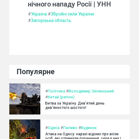
нічного нападу Росії | УНН
#
Україна
#
Збройні сили України
#
Запорізька область
Популярне
#
Політика
#
Володимир Зеленський
#
Китай (регіон)
Битва за Україну. Дев’ятий день
дев’яностого шостого!
#
Одеса
#
Паливо
#
Будинок
Атака на Одесу: наразі відомо про вісім
осіб, які отримали поранення, серед них і