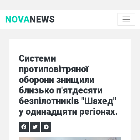
NOVA
NEWS
Системи
протиповітряної
оборони знищили
близько п'ятдесяти
безпілотників "Шахед"
у одинадцяти регіонах.