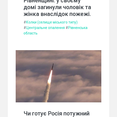
Рівненщині: у своєму
домі загинули чоловік та
жінка внаслідок пожежі.
#
Колки (селище міського типу)
#
Центральне опалення
#
Рівненська
область
Чи готує Росія потужний