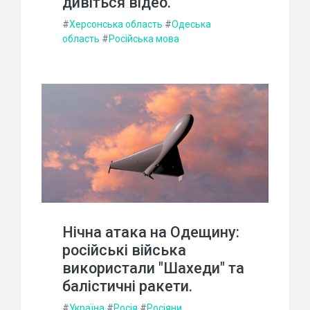
дивіться відео.
#
Херсонська область
#
Одеська
область
#
Російська мова
Нічна атака на Одещину:
російські війська
використали "Шахеди" та
балістичні ракети.
#
Україна
#
Росія
#
Росіяни