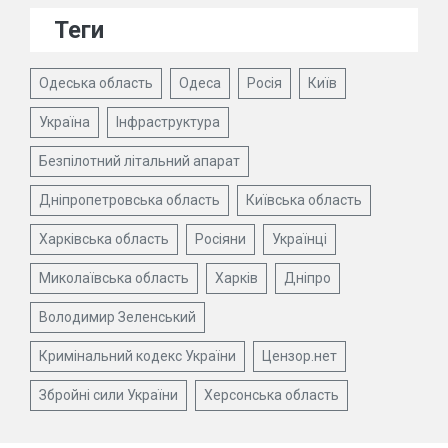
Теги
Одеська область
Одеса
Росія
Київ
Україна
Інфраструктура
Безпілотний літальний апарат
Дніпропетровська область
Київська область
Харківська область
Росіяни
Українці
Миколаївська область
Харків
Дніпро
Володимир Зеленський
Кримінальний кодекс України
Цензор.нет
Збройні сили України
Херсонська область