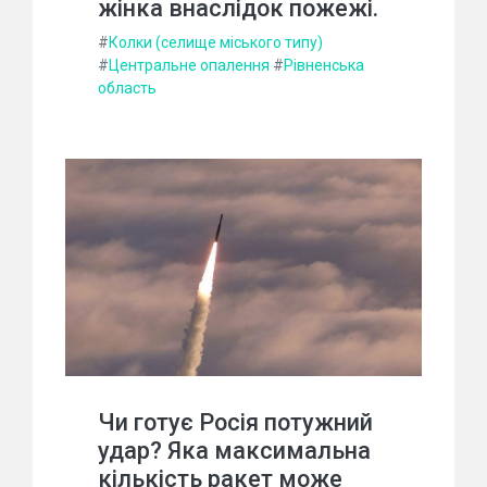
жінка внаслідок пожежі.
#
Колки (селище міського типу)
#
Центральне опалення
#
Рівненська
область
Чи готує Росія потужний
удар? Яка максимальна
кількість ракет може