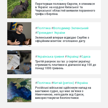
Перетнувши половину Європи, я опинився
в Україні: на кордоні Київської та
Черкаської областей виявили пораненого
грифа з Берліна.
#
Політика
#
Володимир Зеленський
#
Президент України
Зеленський вперше відвідає Сербію з
офіційним візитом: оголошено дату.
#
Українська гривня
#
Українці
#
Одеса
Третій рахунок за газ: у серпні українці
отримають платіжки в діапазоні від 100 до
понад 1000 гривень.
#
Політика
#
Китай (регіон)
#
Україна
Російські військові здійснили напад на
вантажне судно, що має зв'язки з
Німеччиною, неподалік від Одеси,
використовуючи безпілотники.