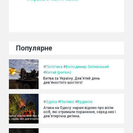
Популярне
#
Політика
#
Володимир Зеленський
#
Китай (регіон)
Битва за Україну. Дев’ятий день
дев’яностого шостого!
#
Одеса
#
Паливо
#
Будинок
Атака на Одесу: наразі відомо про вісім
осіб, які отримали поранення, серед них і
дев'ятирічна дитина.