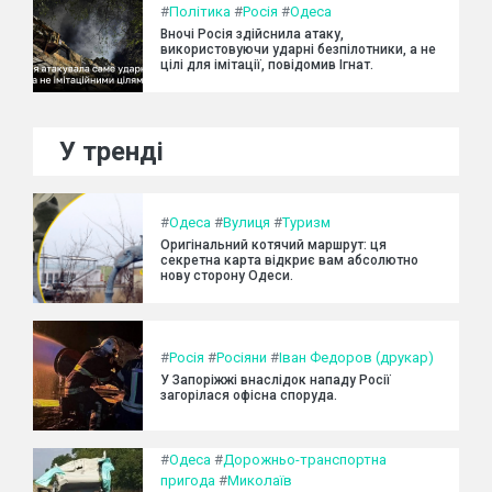
#
Політика
#
Росія
#
Одеса
Вночі Росія здійснила атаку,
використовуючи ударні безпілотники, а не
цілі для імітації, повідомив Ігнат.
У тренді
#
Одеса
#
Вулиця
#
Туризм
Оригінальний котячий маршрут: ця
секретна карта відкриє вам абсолютно
нову сторону Одеси.
#
Росія
#
Росіяни
#
Іван Федоров (друкар)
У Запоріжжі внаслідок нападу Росії
загорілася офісна споруда.
#
Одеса
#
Дорожньо-транспортна
пригода
#
Миколаїв