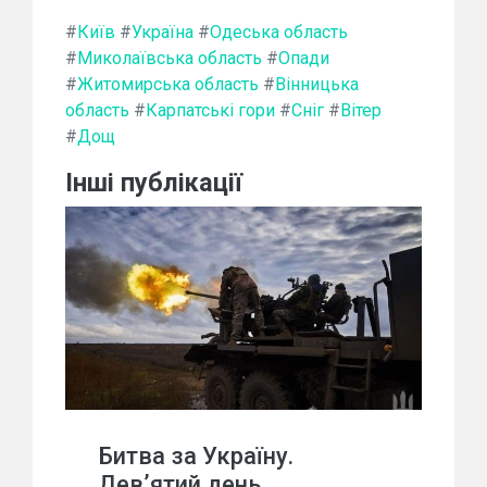
#
Київ
#
Україна
#
Одеська область
#
Миколаївська область
#
Опади
#
Житомирська область
#
Вінницька
область
#
Карпатські гори
#
Сніг
#
Вітер
#
Дощ
Інші публікації
Битва за Україну.
Дев’ятий день