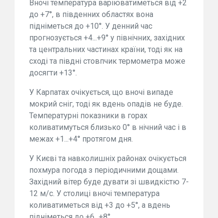
Вночі температура варіюватиметься від +2
до +7°, в південних областях вона
підніметься до +10°. У денний час
прогнозується +4...+9° у північних, західних
та центральних частинах країни, тоді як на
сході та півдні стовпчик термометра може
досягти +13°.
У Карпатах очікується, що вночі випаде
мокрий сніг, тоді як вдень опадів не буде.
Температурні показники в горах
коливатимуться близько 0° в нічний час і в
межах +1...+4° протягом дня.
У Києві та навколишніх районах очікується
похмура погода з періодичними дощами.
Західний вітер буде дувати зі швидкістю 7-
12 м/с. У столиці вночі температура
коливатиметься від +3 до +5°, а вдень
підніметься до +6...+8°.