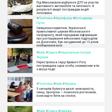
Під Миколаєвом відбулося ДТП за участю
вантажного автомобіля та легкового. В
результаті аварії постраждав водій
легковика.
#
Політика
#
Укрінформ
#
Володимир
Путін
Священнослужитель Української
православної церкви Московського
патріархату, який передавав інформацію
про розташування військових підрозділів
на Донеччині, був засуджений до 15 років
позбавлення волі.
#
Київ
#
Одеса
#
Національна поліція
України
Перестрілка в серці Кривого Рогу:
постраждала одна особа, зловмисник втік
з місця події.
#
Політика
#
Київ
#
Україна
5 сигналів булінгу в школі: мовчазність,
синці, пропуски — психологи роз’яснили,
коли варто бити на сполох.
#
Київ
#
Одеса
#
Церква