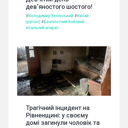
дев’яностого шостого!
#
Володимир Зеленський
#
Китай
(регіон)
#
Безпілотний бойовий
літальний апарат
Трагічний інцидент на
Рівненщині: у своєму
домі загинули чоловік та