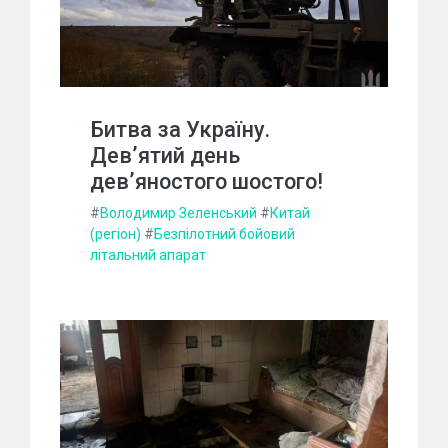
Битва за Україну.
Дев’ятий день
дев’яностого шостого!
#
Володимир Зеленський
#
Китай
(регіон)
#
Безпілотний бойовий
літальний апарат