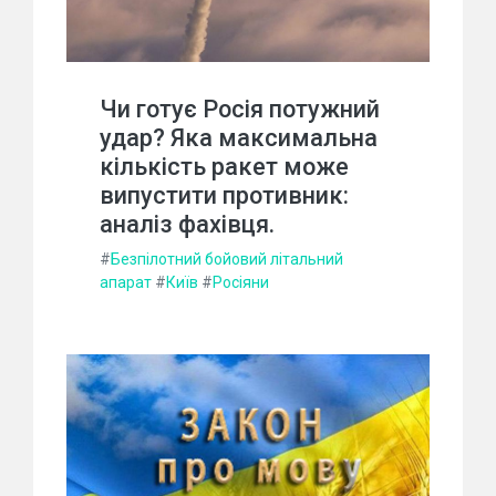
Чи готує Росія потужний
удар? Яка максимальна
кількість ракет може
випустити противник:
аналіз фахівця.
#
Безпілотний бойовий літальний
апарат
#
Київ
#
Росіяни