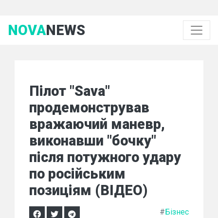
NOVA
NEWS
Пілот "Sava"
продемонстрував
вражаючий маневр,
виконавши "бочку"
після потужного удару
по російським
позиціям (ВІДЕО)
#
Бізнес