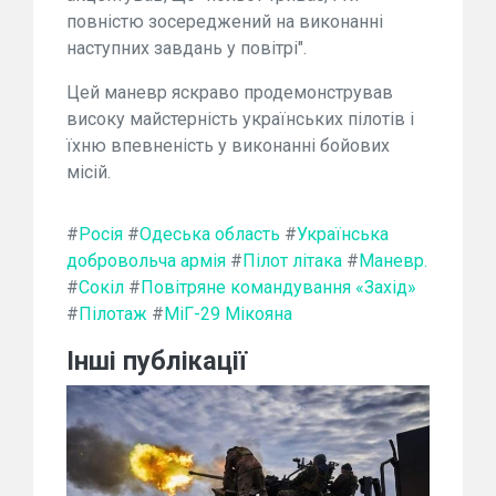
повністю зосереджений на виконанні
наступних завдань у повітрі".
Цей маневр яскраво продемонстрував
високу майстерність українських пілотів і
їхню впевненість у виконанні бойових
місій.
#
Росія
#
Одеська область
#
Українська
добровольча армія
#
Пілот літака
#
Маневр.
#
Сокіл
#
Повітряне командування «Захід»
#
Пілотаж
#
МіГ-29 Мікояна
Інші публікації