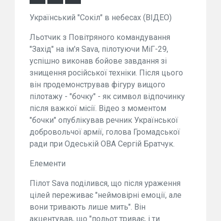
Український "Сокіл" в небесах (ВІДЕО)
Льотчик з Повітряного командування
"Захід" на ім'я Sava, пілотуючи МіГ-29,
успішно виконав бойове завдання зі
знищення російської техніки. Після цього
він продемонстрував фігуру вищого
пілотажу - "бочку" - як символ відпочинку
після важкої місії. Відео з моментом
"бочки" опублікував речник Української
добровольчої армії, голова Громадської
ради при Одеській ОВА Сергій Братчук.
Елементи
Пілот Sava поділився, що після ураження
цілей переживає "неймовірні емоції, але
вони тривають лише мить". Він
акцентував, що "польот триває, і ти