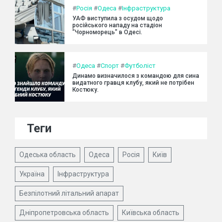
#
Росія
#
Одеса
#
Інфраструктура
УАФ виступила з осудом щодо
російського нападу на стадіон
"Чорноморець" в Одесі.
#
Одеса
#
Спорт
#
Футболіст
Динамо визначилося з командою для сина
видатного гравця клубу, який не потрібен
Костюку.
Теги
Одеська область
Одеса
Росія
Київ
Україна
Інфраструктура
Безпілотний літальний апарат
Дніпропетровська область
Київська область