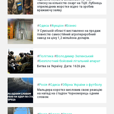
списку за кількістю скарг на ТЦК: Лубінець
оприлюднив жорстке відео та зробив
вражаючу заяву.
#
Одеса
#
Аукціон
#
Бізнес
У Сумській області виставлено на продаж
повністю самостійний агропереробний
завод за ціну 1,2 мільйона доларів.
#
Політика
#
Володимир Зеленський
#
Безпілотний бойовий літальний апарат
Битва за Україну. Дата: 1626 рік.
#
Росія
#
Одеса
#
Збірна України з футболу
Мальдера коротко висловив свою реакцію
на напад на стадіон Чорноморець одним
словом.