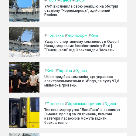
#
Росія
#
Одеса
#
Спорт
УАФ висловила свою реакцію на обстріл
стадіону "Чорноморець", здійснений
Росією.
#
Політика
#
Укрінформ
#
Київ
Удар по спортивному комплексу в Одесі |
Напад морських безпілотників у Ялті |
"Танець волі" від Олександри Паскаль
#
Київ
#
Україна
#
Одеса
Uklon придбав компанію, що управляє
електросамокатами e-Wings, за суму 97,6
мільйона гривень.
#
Політика
#
Українська гривня
#
Одеса
Тестова маршрутка "Лапаївка" в околицях
Львова: проїзд за 20 гривень, пільгові
категорії пасажирів можуть їздити
безкоштовно.