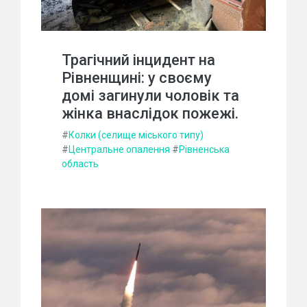
Трагічний інцидент на
Рівненщині: у своєму
домі загинули чоловік та
жінка внаслідок пожежі.
#
Колки (селище міського типу)
#
Центральне опалення
#
Рівненська
область