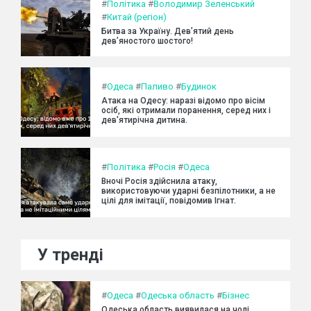
#
Політика
#
Володимир Зеленський
#
Китай (регіон)
Битва за Україну. Дев’ятий день
дев’яностого шостого!
#
Одеса
#
Паливо
#
Будинок
Атака на Одесу: наразі відомо про вісім
осіб, які отримали поранення, серед них і
дев'ятирічна дитина.
#
Політика
#
Росія
#
Одеса
Вночі Росія здійснила атаку,
використовуючи ударні безпілотники, а не
цілі для імітації, повідомив Ігнат.
У тренді
#
Одеса
#
Одеська область
#
Бізнес
Одеська область виявилася на чолі