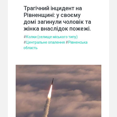
Трагічний інцидент на
Рівненщині: у своєму
домі загинули чоловік та
жінка внаслідок пожежі.
#
Колки (селище міського типу)
#
Центральне опалення
#
Рівненська
область