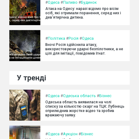
#
Одеса
#
Паливо
#
Будинок
Атака на Одесу: наразі відомо про вісім
осіб, які отримали поранення, серед них і
дев'ятирічна дитина.
#
Політика
#
Росія
#
Одеса
Вночі Росія здійснила атаку,
використовуючи ударні безпілотники, а не
цілі для імітації, повідомив Ігнат.
У тренді
#
Одеса
#
Одеська область
#
Бізнес
Одеська область виявилася на чолі
списку за кількістю скарг на ТЦК: Лубінець
оприлюднив жорстке відео та зробив
вражаючу заяву.
#
Одеса
#
Аукціон
#
Бізнес