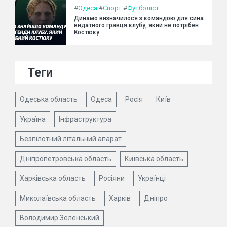
#
Одеса
#
Спорт
#
Футболіст
Динамо визначилося з командою для сина
видатного гравця клубу, який не потрібен
Костюку.
Теги
Одеська область
Одеса
Росія
Київ
Україна
Інфраструктура
Безпілотний літальний апарат
Дніпропетровська область
Київська область
Харківська область
Росіяни
Українці
Миколаївська область
Харків
Дніпро
Володимир Зеленський