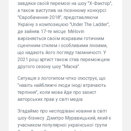
завдяки своїй перемозі на шоу "Х-Фактор",
а також виступив на пісенному конкурсі
"Євробачення-2018", представляючи
Україну з композицією "Under The Ladder",
де зайняв 17-те місце. Mélovin
вирізняється своїм яскравим готичним
сценічним стилем і особливими лінзами,
що надають його погляду таємничості. У
2021 році артист також став переможцем
другого сезону шоу "Маска".
Ситуація з логотипом чітко ілюструє, що
"навіть найближчі люди іноді втрачають
терпіння", коли мова йде про захист
авторських прав у світі медіа.
Згадаймо про несподівані новини в світі
шоу-бізнесу. Дмитро Муравицький, який є
учасником популярної української групи