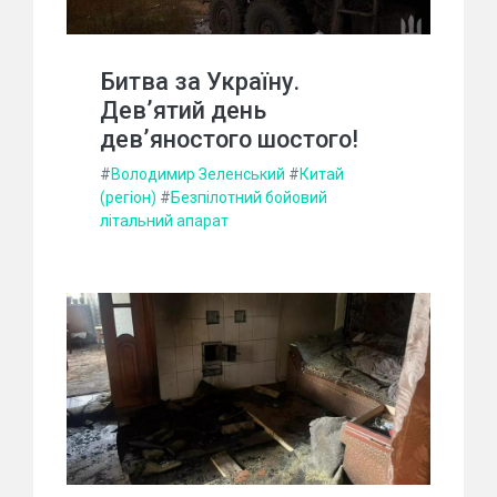
Битва за Україну.
Дев’ятий день
дев’яностого шостого!
#
Володимир Зеленський
#
Китай
(регіон)
#
Безпілотний бойовий
літальний апарат