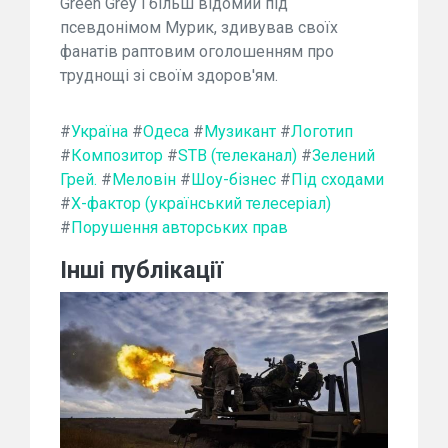
Green Grey і більш відомий під
псевдонімом Мурик, здивував своїх
фанатів раптовим оголошенням про
труднощі зі своїм здоров'ям.
#
Україна
#
Одеса
#
Музикант
#
Логотип
#
Композитор
#
STB (телеканал)
#
Зелений
Грей.
#
Меловін
#
Шоу-бізнес
#
Під сходами
#
Х-фактор (український телесеріал)
#
Порушення авторських прав
Інші публікації