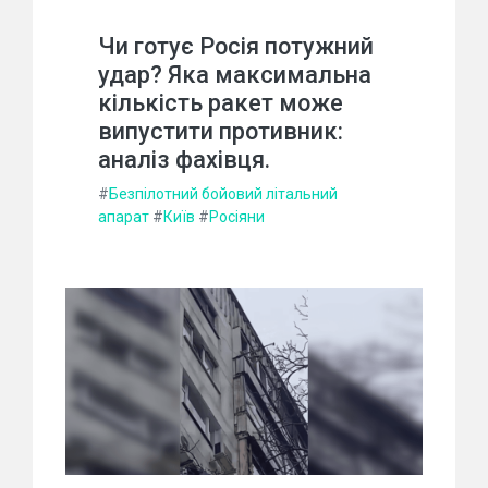
Чи готує Росія потужний
удар? Яка максимальна
кількість ракет може
випустити противник:
аналіз фахівця.
#
Безпілотний бойовий літальний
апарат
#
Київ
#
Росіяни