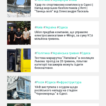
Удар по спортивному комплексу в Одесі |
Напад морських безпілотників у Ялті |
"Танець волі" від Олександри Паскаль
#
Київ
#
Україна
#
Одеса
Uklon придбав компанію, що управляє
електросамокатами e-Wings, за суму 97,6
мільйона гривень.
#
Політика
#
Українська гривня
#
Одеса
Тестова маршрутка "Лапаївка" в околицях
Львова: проїзд за 20 гривень, пільгові
категорії пасажирів можуть їздити
безкоштовно.
#
Росія
#
Одеса
#
Інфраструктура
УАФ виступила з осудом щодо
російського нападу на стадіон
"Чорноморець" в Одесі.