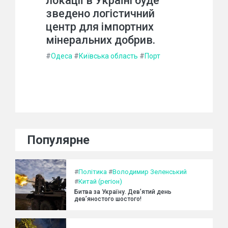
локації в Україні буде
зведено логістичний
центр для імпортних
мінеральних добрив.
#
Одеса
#
Київська область
#
Порт
Популярне
#
Політика
#
Володимир Зеленський
#
Китай (регіон)
Битва за Україну. Дев’ятий день
дев’яностого шостого!