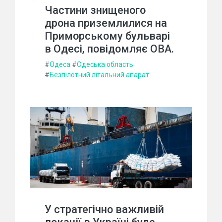
Частини знищеного
дрона приземлилися на
Приморському бульварі
в Одесі, повідомляє ОВА.
#
Одеса
#
Одеська область
#
Безпілотний літальний апарат
У стратегічно важливій