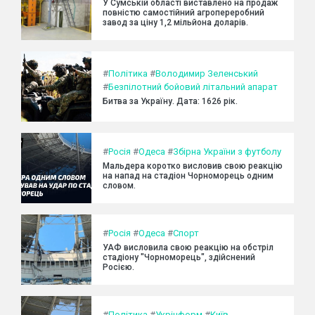
У Сумській області виставлено на продаж
повністю самостійний агропереробний
завод за ціну 1,2 мільйона доларів.
#
Політика
#
Володимир Зеленський
#
Безпілотний бойовий літальний апарат
Битва за Україну. Дата: 1626 рік.
#
Росія
#
Одеса
#
Збірна України з футболу
Мальдера коротко висловив свою реакцію
на напад на стадіон Чорноморець одним
словом.
#
Росія
#
Одеса
#
Спорт
УАФ висловила свою реакцію на обстріл
стадіону "Чорноморець", здійснений
Росією.
#
Політика
#
Укрінформ
#
Київ