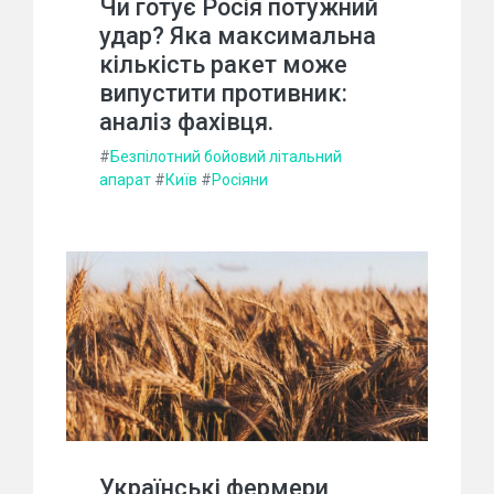
Чи готує Росія потужний
удар? Яка максимальна
кількість ракет може
випустити противник:
аналіз фахівця.
#
Безпілотний бойовий літальний
апарат
#
Київ
#
Росіяни
Українські фермери