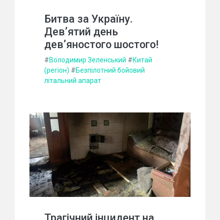
Битва за Україну.
Дев’ятий день
дев’яностого шостого!
#
Володимир Зеленський
#
Китай
(регіон)
#
Безпілотний бойовий
літальний апарат
Трагічний інцидент на