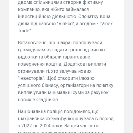
двома спільницями створив фіктивну
компанію, яка нібито займалася
інвестиційною діяльністю. Спочатку вона
діяла під назвою "VinEco", а згодом - "Vinex
Trade".
Встановлено, що шахраї пропонували
громадянам вкладати гроші під високі
відсотки та обіцяли гарантоване
повернення коштів. Додаткові виплати
отримували ті, хто залучав нових
"інвесторів". Щоб створити ілюзію
успішного бізнесу, організатори на початку
виплачували мінімальні суми за рахунок
нових вкладників.
Національна поліція повідомляє, що
шахрайська схема функціонувала в період
з 2022 по 2024 роки. За цей час сотні
громадян стали жертвами, втративши