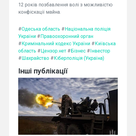
12 років позбавлення волі з можливістю
конфіскації майна.
#
Одеська область
#
Національна поліція
України
#
Правоохоронний орган
#
Кримінальний кодекс України
#
Київська
область
#
Цензор.нет
#
Бізнес
#
Інвестор
#
Шахрайство
#
Кіберполіція (Україна)
Інші публікації