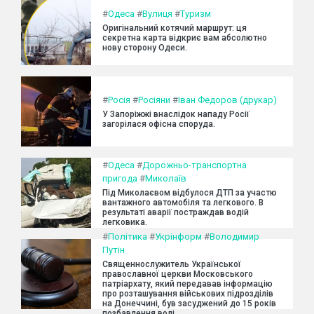
#
Одеса
#
Вулиця
#
Туризм
Оригінальний котячий маршрут: ця
секретна карта відкриє вам абсолютно
нову сторону Одеси.
#
Росія
#
Росіяни
#
Іван Федоров (друкар)
У Запоріжжі внаслідок нападу Росії
загорілася офісна споруда.
#
Одеса
#
Дорожньо-транспортна
пригода
#
Миколаїв
Під Миколаєвом відбулося ДТП за участю
вантажного автомобіля та легкового. В
результаті аварії постраждав водій
легковика.
#
Політика
#
Укрінформ
#
Володимир
Путін
Священнослужитель Української
православної церкви Московського
патріархату, який передавав інформацію
про розташування військових підрозділів
на Донеччині, був засуджений до 15 років
позбавлення волі.