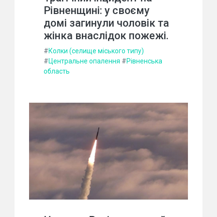
Рівненщині: у своєму
домі загинули чоловік та
жінка внаслідок пожежі.
#
Колки (селище міського типу)
#
Центральне опалення
#
Рівненська
область