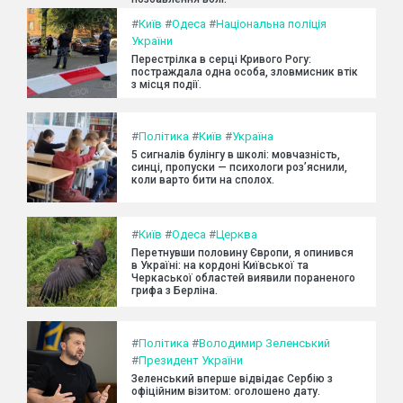
#
Київ
#
Одеса
#
Національна поліція
України
Перестрілка в серці Кривого Рогу:
постраждала одна особа, зловмисник втік
з місця події.
#
Політика
#
Київ
#
Україна
5 сигналів булінгу в школі: мовчазність,
синці, пропуски — психологи роз’яснили,
коли варто бити на сполох.
#
Київ
#
Одеса
#
Церква
Перетнувши половину Європи, я опинився
в Україні: на кордоні Київської та
Черкаської областей виявили пораненого
грифа з Берліна.
#
Політика
#
Володимир Зеленський
#
Президент України
Зеленський вперше відвідає Сербію з
офіційним візитом: оголошено дату.