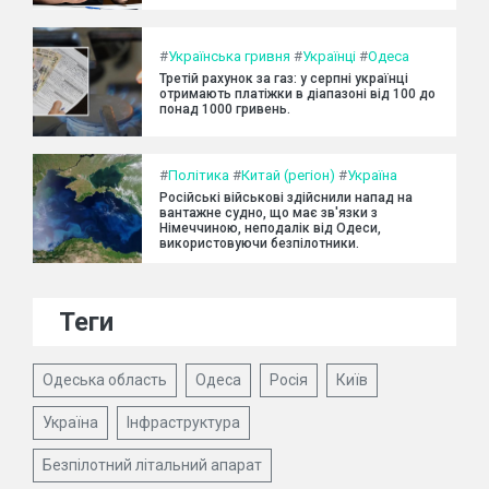
#
Українська гривня
#
Українці
#
Одеса
Третій рахунок за газ: у серпні українці
отримають платіжки в діапазоні від 100 до
понад 1000 гривень.
#
Політика
#
Китай (регіон)
#
Україна
Російські військові здійснили напад на
вантажне судно, що має зв'язки з
Німеччиною, неподалік від Одеси,
використовуючи безпілотники.
Теги
Одеська область
Одеса
Росія
Київ
Україна
Інфраструктура
Безпілотний літальний апарат