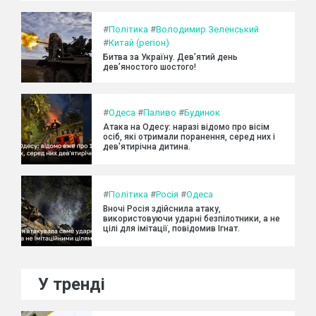
#
Політика
#
Володимир Зеленський
#
Китай (регіон)
Битва за Україну. Дев’ятий день
дев’яностого шостого!
#
Одеса
#
Паливо
#
Будинок
Атака на Одесу: наразі відомо про вісім
осіб, які отримали поранення, серед них і
дев'ятирічна дитина.
#
Політика
#
Росія
#
Одеса
Вночі Росія здійснила атаку,
використовуючи ударні безпілотники, а не
цілі для імітації, повідомив Ігнат.
У тренді