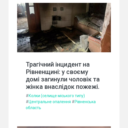
Трагічний інцидент на
Рівненщині: у своєму
домі загинули чоловік та
жінка внаслідок пожежі.
#
Колки (селище міського типу)
#
Центральне опалення
#
Рівненська
область