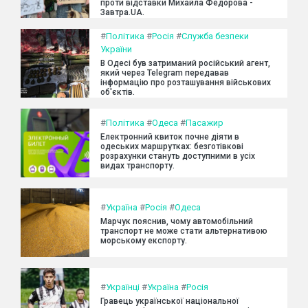
проти відставки Михайла Федорова -
Завтра.UA.
#
Політика
#
Росія
#
Служба безпеки
України
В Одесі був затриманий російський агент,
який через Telegram передавав
інформацію про розташування військових
об'єктів.
#
Політика
#
Одеса
#
Пасажир
Електронний квиток почне діяти в
одеських маршрутках: безготівкові
розрахунки стануть доступними в усіх
видах транспорту.
#
Україна
#
Росія
#
Одеса
Марчук пояснив, чому автомобільний
транспорт не може стати альтернативою
морському експорту.
#
Українці
#
Україна
#
Росія
Гравець української національної