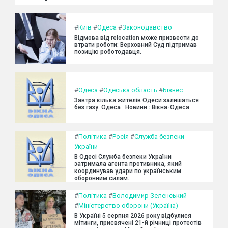
#
Київ
#
Одеса
#
Законодавство
Відмова від relocation може призвести до
втрати роботи: Верховний Суд підтримав
позицію роботодавця.
#
Одеса
#
Одеська область
#
Бізнес
Завтра кілька жителів Одеси залишаться
без газу: Одеса : Новини : Вікна-Одеса
#
Політика
#
Росія
#
Служба безпеки
України
В Одесі Служба безпеки України
затримала агента противника, який
координував удари по українським
оборонним силам.
#
Політика
#
Володимир Зеленський
#
Міністерство оборони (Україна)
В Україні 5 серпня 2026 року відбулися
мітинги, присвячені 21-й річниці протестів