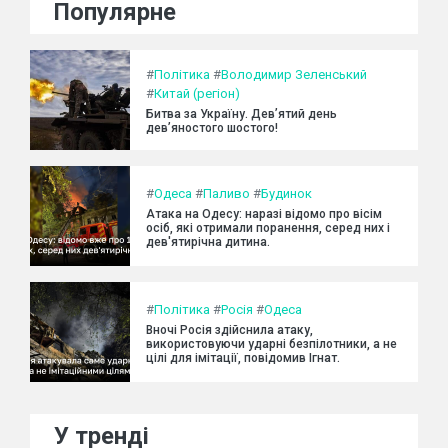
Популярне
#
Політика
#
Володимир Зеленський
#
Китай (регіон)
Битва за Україну. Дев’ятий день
дев’яностого шостого!
#
Одеса
#
Паливо
#
Будинок
Атака на Одесу: наразі відомо про вісім
осіб, які отримали поранення, серед них і
дев'ятирічна дитина.
#
Політика
#
Росія
#
Одеса
Вночі Росія здійснила атаку,
використовуючи ударні безпілотники, а не
цілі для імітації, повідомив Ігнат.
У тренді