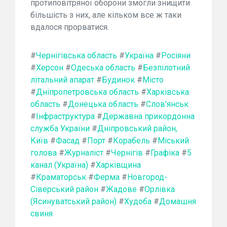
протиповітряної оборони змогли знищити
більшість з них, але кільком все ж таки
вдалося прорватися.
#
Чернігівська область
#
Україна
#
Росіяни
#
Херсон
#
Одеська область
#
Безпілотний
літальний апарат
#
Будинок
#
Місто
#
Дніпропетровська область
#
Харківська
область
#
Донецька область
#
Слов'янськ
#
Інфраструктура
#
Державна прикордонна
служба України
#
Дніпровський район,
Київ
#
Фасад
#
Порт
#
Корабель
#
Міський
голова
#
Журналіст
#
Чернігів
#
Графіка
#
5
канал (Україна)
#
Харківщина
#
Краматорськ
#
Ферма
#
Новгород-
Сіверський район
#
Жадове
#
Орлівка
(Ясинуватський район)
#
Худоба
#
Домашня
свиня