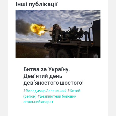
Інші публікації
Битва за Україну.
Дев’ятий день
дев’яностого шостого!
#
Володимир Зеленський
#
Китай
(регіон)
#
Безпілотний бойовий
літальний апарат