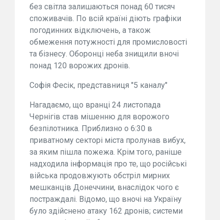
без світла залишаються понад 60 тисяч
споживачів. По всій країні діють графіки
погодинних відключень, а також
обмеження потужності для промисловості
та бізнесу. Оборонці неба знищили вночі
понад 120 ворожих дронів.
Софія Фесік, представниця "5 каналу"
Нагадаємо, що вранці 24 листопада
Чернігів став мішенню для ворожого
безпілотника. Приблизно о 6:30 в
приватному секторі міста пролунав вибух,
за яким пішла пожежа. Крім того, раніше
надходила інформація про те, що російські
війська продовжують обстріл мирних
мешканців Донеччини, внаслідок чого є
постраждалі. Відомо, що вночі на Україну
було здійснено атаку 162 дронів; системи