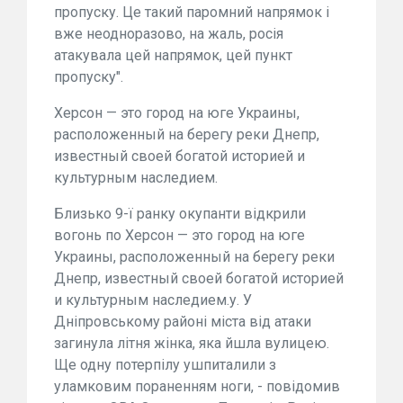
пропуску. Це такий паромний напрямок і
вже неодноразово, на жаль, росія
атакувала цей напрямок, цей пункт
пропуску".
Херсон — это город на юге Украины,
расположенный на берегу реки Днепр,
известный своей богатой историей и
культурным наследием.
Близько 9-ї ранку окупанти відкрили
вогонь по Херсон — это город на юге
Украины, расположенный на берегу реки
Днепр, известный своей богатой историей
и культурным наследием.у. У
Дніпровському районі міста від атаки
загинула літня жінка, яка йшла вулицею.
Ще одну потерпілу ушпиталили з
уламковим пораненням ноги, - повідомив