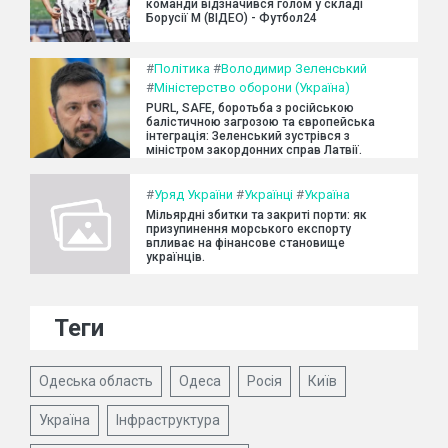
команди відзначився голом у складі
Борусії М (ВІДЕО) - Футбол24
#
Політика
#
Володимир Зеленський
#
Міністерство оборони (Україна)
PURL, SAFE, боротьба з російською
балістичною загрозою та європейська
інтеграція: Зеленський зустрівся з
міністром закордонних справ Латвії.
#
Уряд України
#
Українці
#
Україна
Мільярдні збитки та закриті порти: як
призупинення морського експорту
впливає на фінансове становище
українців.
Теги
Одеська область
Одеса
Росія
Київ
Україна
Інфраструктура