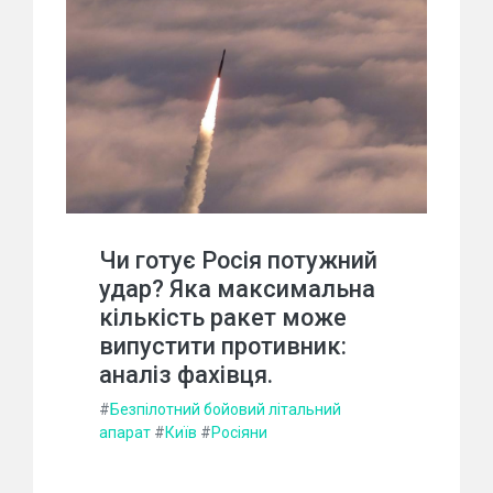
Чи готує Росія потужний
удар? Яка максимальна
кількість ракет може
випустити противник:
аналіз фахівця.
#
Безпілотний бойовий літальний
апарат
#
Київ
#
Росіяни