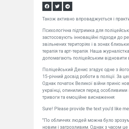
Також активно впроваджується і прак
Психологічна підтримка для поліцейськи
застосовують інноваційні підходи до ре
звільнених територіях і в зонах близьк
терапія та арт-терапія. Наша журналістк
допомагають поліцейським відновити 
Поліцейський Денис згадує одне з його
15-річний досвід роботи в поліції. За ц
Однак початок Великої війни приніс нові
українці, опинилися перед особливими 
тривоги та емоційне виснаження:
Sure! Please provide the text you'd like m
"По обличчях людей можна було зрозум
новим і загрозливим. Однак з часом це