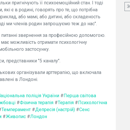
тільки пригнічують її психоемоційний стан. І тоді
З
які є в родині, говорять про те, що потрібна
риклад, або мамі, або дитині, або складеность
тоді ми членів родин запрошуємо теж до нас".
 питанні звернення за професійною допомогою.
має можливість отримати психологічну
мобільного застосунку.
и, представники "5 каналу".
ькових організували арттерапію, що включала
авлені в Лондоні.
аціональна поліція України
#
Перша світова
ужбовці
#
Фізична терапія
#
Терапія
#
Психологічна
#
Темперамент
#
Депресія (настрій)
#
Сенс
м
#
Живопис
#
Лондон