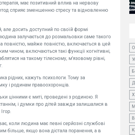
лотерапія, має позитивний вплив на нервову
етод сприяє зменшенню стресу та відновленню
й, але досить доступний по своїй формі
 людина залучається до розмальовки саме такого
на повністю, майже повністю, включається в цей
О
ким чином, включаються такі функції когнітивні,
блятися на такому тілесному, м'язовому рівні,
У
г.
Б
ка рідних, кажуть психологи. Тому за
Д
мку і родинам правоохоронців.
Х
льки цінними є миті, проведені з родиною. Я
станнім, і думки про дітей завжди залишалися в
М
Ігор.
В
ває, коли людина має певні серйозні службові
К
тим більше, якщо вона дістала поранення, а в