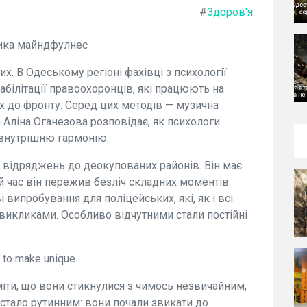
#
Здоров'я
тика майндфулнес
х. В Одеському регіоні фахівці з психології
абілітації правоохоронців, які працюють на
их до фронту. Серед цих методів — музична
а Аліна Оганезова розповідає, як психологи
внутрішню гармонію.
 відряджень до деокупованих районів. Він має
ей час він пережив безліч складних моментів.
 випробування для поліцейських, які, як і всі
викликами. Особливо відчутними стали постійні
e to make unique.
іти, що вони стикнулися з чимось незвичайним,
 стало рутинним: вони почали звикати до