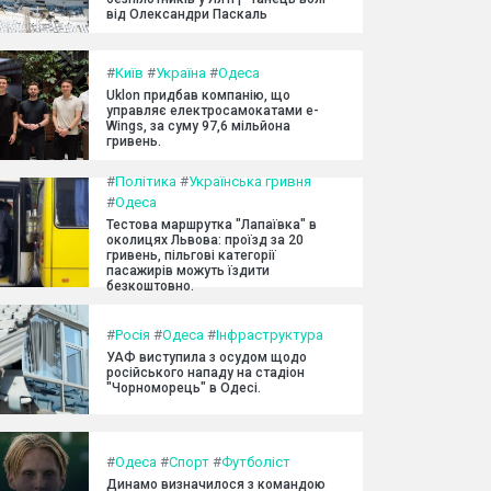
від Олександри Паскаль
#
Київ
#
Україна
#
Одеса
Uklon придбав компанію, що
управляє електросамокатами e-
Wings, за суму 97,6 мільйона
гривень.
#
Політика
#
Українська гривня
#
Одеса
Тестова маршрутка "Лапаївка" в
околицях Львова: проїзд за 20
гривень, пільгові категорії
пасажирів можуть їздити
безкоштовно.
#
Росія
#
Одеса
#
Інфраструктура
УАФ виступила з осудом щодо
російського нападу на стадіон
"Чорноморець" в Одесі.
#
Одеса
#
Спорт
#
Футболіст
Динамо визначилося з командою