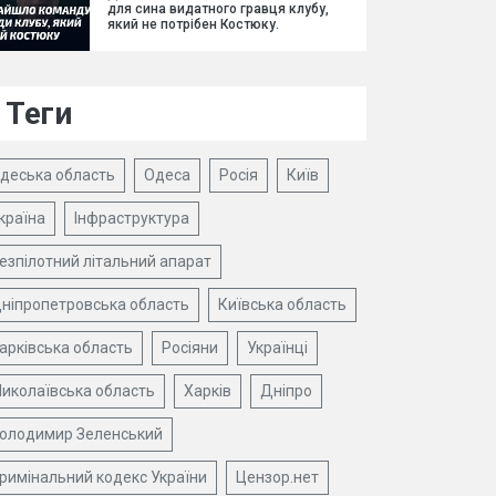
для сина видатного гравця клубу,
який не потрібен Костюку.
Теги
деська область
Одеса
Росія
Київ
країна
Інфраструктура
езпілотний літальний апарат
ніпропетровська область
Київська область
арківська область
Росіяни
Українці
иколаївська область
Харків
Дніпро
олодимир Зеленський
римінальний кодекс України
Цензор.нет