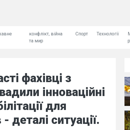
жавне
конфлікт, війна
Спорт
Технології
та мир
сті фахівці з
овадили інноваційні
ілітації для
- деталі ситуації.