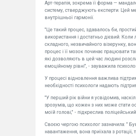
Арт-терапія, зокрема її форма — манда
систему, стверджують експерти. Цей м
внутрішньої гармонії.
"Це такий процес, здавалось би, прости
використання і достатньо дієвий. Коли
складного, незвичайного візерунку, во
процес і її мозок починає працювати та
які дозволяють в цей час людині розсла
емоційному рівні", - зауважила психоло
У процесі відновлення важлива підтрим
необхідності психологи надають підтри
"У перший рік війни я усвідомив, наскі
зрозумів, що кожен з них може стати о
моїй голові," - підкреслив поліцейський 
Своєю чергою психолог зазначила: " Бу
навантаження, вона приїхала з ротації, 