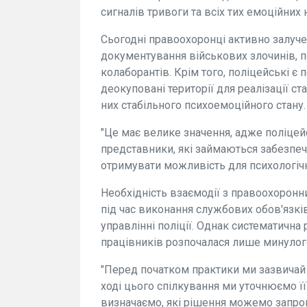
сигналів тривоги та всіх тих емоційних
Сьогодні правоохоронці активно залучен
документування військових злочинів, п
колаборантів. Крім того, поліцейські є
деокуповані території для реалізації ста
них стабільного психоемоційного стану.
"Це має велике значення, адже поліцейс
представники, які займаються забезпече
отримувати можливість для психологічно
Необхідність взаємодії з правоохоронн
під час виконання службових обов'язків
управлінні поліції. Однак систематична
працівників розпочалася лише минулог
"Перед початком практики ми зазвичай
ході цього спілкування ми уточнюємо її
визначаємо, які рішення можемо запропо