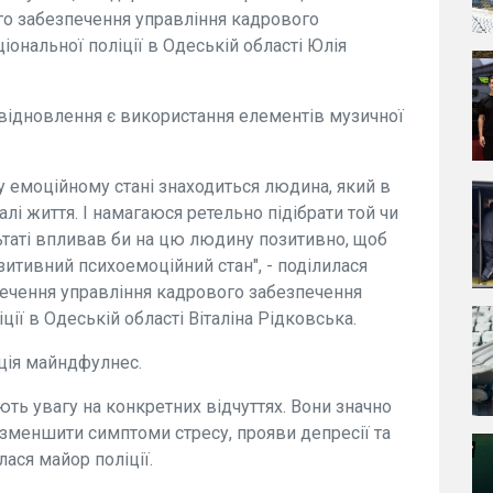
го забезпечення управління кадрового
ональної поліції в Одеській області Юлія
 відновлення є використання елементів музичної
му емоційному стані знаходиться людина, який в
галі життя. І намагаюся ретельно підібрати той чи
льтаті впливав би на цю людину позитивно, щоб
зитивний психоемоційний стан", - поділилася
печення управління кадрового забезпечення
ії в Одеській області Віталіна Рідковська.
пція майндфулнес.
ють увагу на конкретних відчуттях. Вони значно
меншити симптоми стресу, прояви депресії та
лася майор поліції.