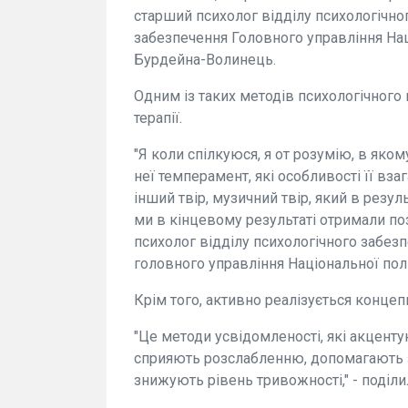
старший психолог відділу психологічно
забезпечення Головного управління Наці
Бурдейна-Волинець.
Одним із таких методів психологічного
терапії.
"Я коли спілкуюся, я от розумію, в яко
неї темперамент, які особливості її вза
інший твір, музичний твір, який в резу
ми в кінцевому результаті отримали по
психолог відділу психологічного забез
головного управління Національної поліц
Крім того, активно реалізується конце
"Це методи усвідомленості, які акценту
сприяють розслабленню, допомагають з
знижують рівень тривожності," - поділи