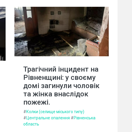
Трагічний інцидент на
Рівненщині: у своєму
домі загинули чоловік
та жінка внаслідок
пожежі.
#
Колки (селище міського типу)
#
Центральне опалення
#
Рівненська
область