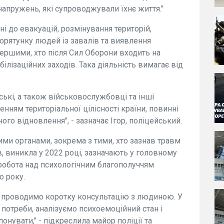
 напружень, які супроводжували їхнє життя."
і до евакуацій, розмінування територій,
орятунку людей із завалів та виявлення
 першими, хто після Сил Оборони входить на
білізаційних заходів. Така діяльність вимагає від
ькі, а також військовослужбовці та інші
нням територіальної цілісності країни, повинні
го відновлення", - зазначає Ігор, поліцейський.
ими органами, зокрема з тими, хто зазнав травм
, виникла у 2022 році, зазначають у головному
 робота над психологічним благополуччям
о року.
 проводимо коротку консультацію з людиною. У
 потреби, аналізуємо психоемоційний стан і
нувати," - підкреслила майор поліції та