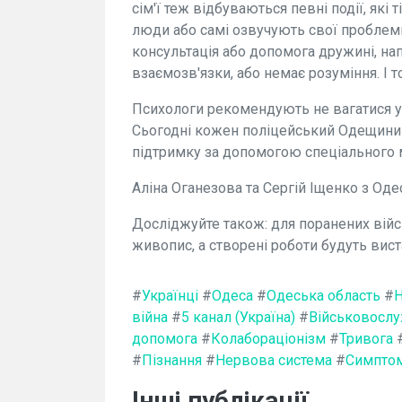
сім'ї теж відбуваються певні події, які 
люди або самі озвучують свої проблеми, 
консультація або допомога дружині, нап
взаємозв'язки, або немає розуміння. І 
Психологи рекомендують не вагатися у
Сьогодні кожен поліцейський Одещини 
підтримку за допомогою спеціального 
Аліна Оганезова та Сергій Іщенко з Одес
Досліджуйте також: для поранених війс
живопис, а створені роботи будуть вист
#
Українці
#
Одеса
#
Одеська область
#
Н
війна
#
5 канал (Україна)
#
Військовосл
допомога
#
Колабораціонізм
#
Тривога
#
Пізнання
#
Нервова система
#
Симпто
Інші публікації