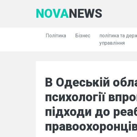
NOVA
NEWS
Політика
Бізнес
політика та дер
управління
В Одеській обла
психології впр
підходи до реаб
правоохоронців 