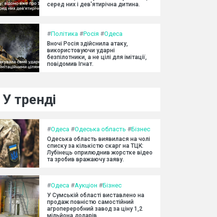
серед них і дев'ятирічна дитина.
#
Політика
#
Росія
#
Одеса
Вночі Росія здійснила атаку,
використовуючи ударні
безпілотники, а не цілі для імітації,
повідомив Ігнат.
У тренді
#
Одеса
#
Одеська область
#
Бізнес
Одеська область виявилася на чолі
списку за кількістю скарг на ТЦК:
Лубінець оприлюднив жорстке відео
та зробив вражаючу заяву.
#
Одеса
#
Аукціон
#
Бізнес
У Сумській області виставлено на
продаж повністю самостійний
агропереробний завод за ціну 1,2
мільйона доларів.