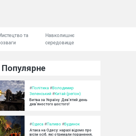
Мистецтво та
Навколишнє
розваги
середовище
Популярне
#
Політика
#
Володимир
Зеленський
#
Китай (регіон)
Битва за Україну. Дев’ятий день
дев’яностого шостого!
#
Одеса
#
Паливо
#
Будинок
Атака на Одесу: наразі відомо про
вісім осіб, які отримали поранення,