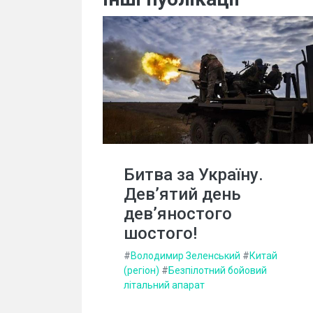
Битва за Україну.
Дев’ятий день
дев’яностого
шостого!
#
Володимир Зеленський
#
Китай
(регіон)
#
Безпілотний бойовий
літальний апарат