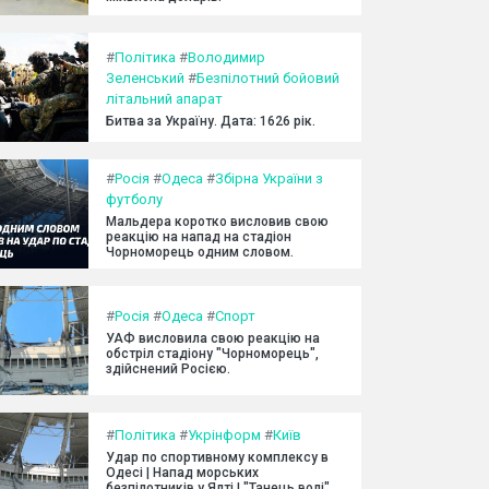
#
Політика
#
Володимир
Зеленський
#
Безпілотний бойовий
літальний апарат
Битва за Україну. Дата: 1626 рік.
#
Росія
#
Одеса
#
Збірна України з
футболу
Мальдера коротко висловив свою
реакцію на напад на стадіон
Чорноморець одним словом.
#
Росія
#
Одеса
#
Спорт
УАФ висловила свою реакцію на
обстріл стадіону "Чорноморець",
здійснений Росією.
#
Політика
#
Укрінформ
#
Київ
Удар по спортивному комплексу в
Одесі | Напад морських
безпілотників у Ялті | "Танець волі"