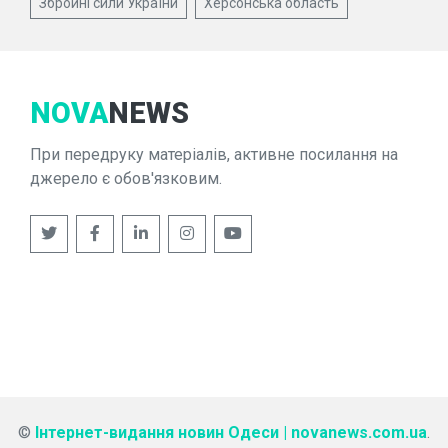
Збройні сили України
Херсонська область
NOVA
NEWS
При передруку матеріалів, активне посилання на
джерело є обов'язковим.
©
Інтернет-видання новин Одеси | novanews.com.ua
.