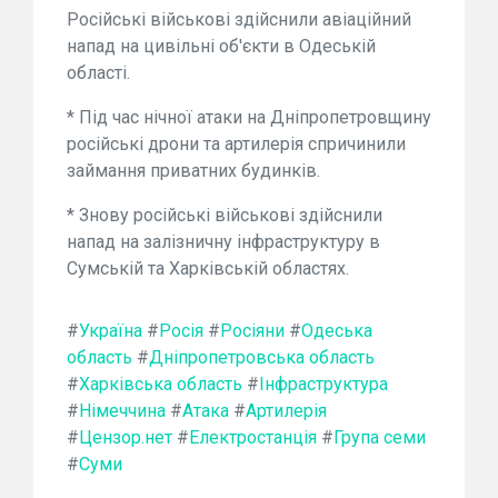
Російські військові здійснили авіаційний
напад на цивільні об'єкти в Одеській
області.
* Під час нічної атаки на Дніпропетровщину
російські дрони та артилерія спричинили
займання приватних будинків.
* Знову російські військові здійснили
напад на залізничну інфраструктуру в
Сумській та Харківській областях.
#
Україна
#
Росія
#
Росіяни
#
Одеська
область
#
Дніпропетровська область
#
Харківська область
#
Інфраструктура
#
Німеччина
#
Атака
#
Артилерія
#
Цензор.нет
#
Електростанція
#
Група семи
#
Суми