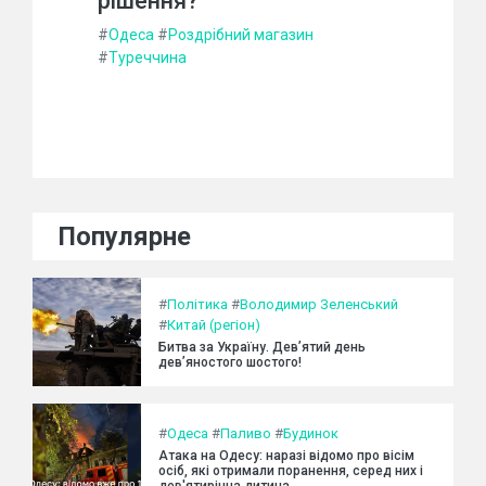
рішення?
#
Одеса
#
Роздрібний магазин
#
Туреччина
Популярне
#
Політика
#
Володимир Зеленський
#
Китай (регіон)
Битва за Україну. Дев’ятий день
дев’яностого шостого!
#
Одеса
#
Паливо
#
Будинок
Атака на Одесу: наразі відомо про вісім
осіб, які отримали поранення, серед них і
дев'ятирічна дитина.