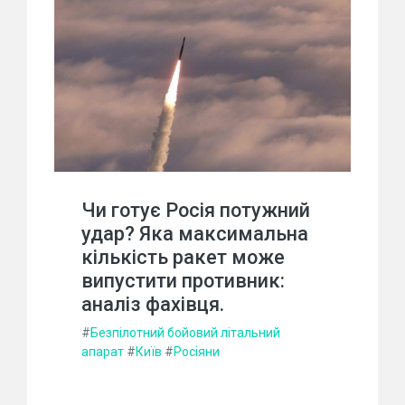
Чи готує Росія потужний
удар? Яка максимальна
кількість ракет може
випустити противник:
аналіз фахівця.
#
Безпілотний бойовий літальний
апарат
#
Київ
#
Росіяни