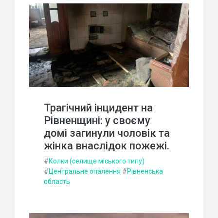
Трагічний інцидент на
Рівненщині: у своєму
домі загинули чоловік та
жінка внаслідок пожежі.
#
Колки (селище міського типу)
#
Центральне опалення
#
Рівненська
область