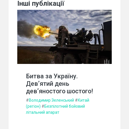
Інші публікації
Битва за Україну.
Дев’ятий день
дев’яностого шостого!
#
Володимир Зеленський
#
Китай
(регіон)
#
Безпілотний бойовий
літальний апарат