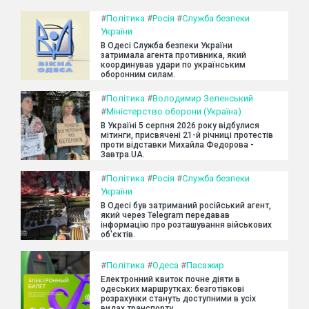
#
Політика
#
Росія
#
Служба безпеки
України
В Одесі Служба безпеки України
затримала агента противника, який
координував удари по українським
оборонним силам.
#
Політика
#
Володимир Зеленський
#
Міністерство оборони (Україна)
В Україні 5 серпня 2026 року відбулися
мітинги, присвячені 21-й річниці протестів
проти відставки Михайла Федорова -
Завтра.UA.
#
Політика
#
Росія
#
Служба безпеки
України
В Одесі був затриманий російський агент,
який через Telegram передавав
інформацію про розташування військових
об'єктів.
#
Політика
#
Одеса
#
Пасажир
Електронний квиток почне діяти в
одеських маршрутках: безготівкові
розрахунки стануть доступними в усіх
видах транспорту.