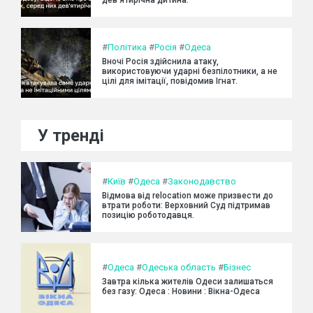
#
Політика
#
Росія
#
Одеса
Вночі Росія здійснила атаку,
використовуючи ударні безпілотники, а не
цілі для імітації, повідомив Ігнат.
У тренді
#
Київ
#
Одеса
#
Законодавство
Відмова від relocation може призвести до
втрати роботи: Верховний Суд підтримав
позицію роботодавця.
#
Одеса
#
Одеська область
#
Бізнес
Завтра кілька жителів Одеси залишаться
без газу: Одеса : Новини : Вікна-Одеса