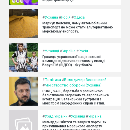
#
Україна
#
Росія
#
Одеса
Марчук пояснив, чому автомобільний
транспорт не може стати альтернативою
морському експорту.
#
Українці
#
Україна
#
Росія
Гравець української національної
команди відзначився голом у складі
Борусії М (ВІДЕО) - Футбол24
#
Політика
#
Володимир Зеленський
#
Міністерство оборони (Україна)
PURL, SAFE, боротьба з російською
балістичною загрозою та європейська
інтеграція: Зеленський зустрівся з
міністром закордонних справ Латвії.
#
Уряд України
#
Українці
#
Україна
Мільярдні збитки та закриті порти: як
призупинення морського експорту