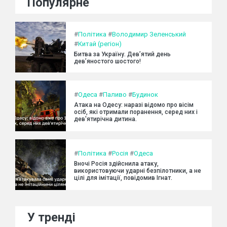
Популярне
#
Політика
#
Володимир Зеленський
#
Китай (регіон)
Битва за Україну. Дев’ятий день
дев’яностого шостого!
#
Одеса
#
Паливо
#
Будинок
Атака на Одесу: наразі відомо про вісім
осіб, які отримали поранення, серед них і
дев'ятирічна дитина.
#
Політика
#
Росія
#
Одеса
Вночі Росія здійснила атаку,
використовуючи ударні безпілотники, а не
цілі для імітації, повідомив Ігнат.
У тренді