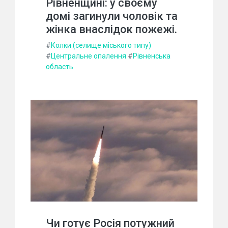
Рівненщині: у своєму
домі загинули чоловік та
жінка внаслідок пожежі.
#
Колки (селище міського типу)
#
Центральне опалення
#
Рівненська
область
Чи готує Росія потужний