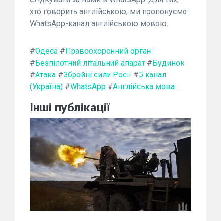
хто говорить англійською, ми пропонуємо
WhatsApp-канал англійською мовою.
#
Одеса
#
Правоохоронний орган
#
Безпілотний літальний апарат
#
Будинок
#
Атака
#
Збройні сили Росії
#
5 канал
(Україна)
#
WhatsApp
#
Англійська мова
Інші публікації