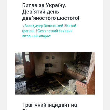
Битва за Україну.
Дев’ятий день
дев’яностого шостого!
#
Володимир Зеленський
#
Китай
(регіон)
#
Безпілотний бойовий
літальний апарат
Трагічний інцидент на