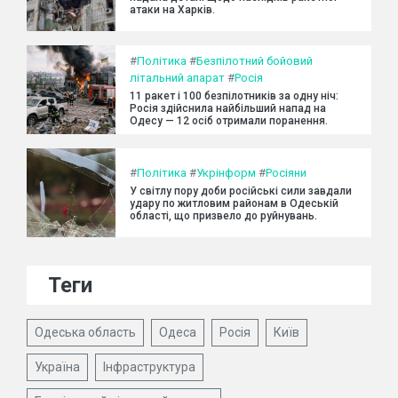
атаки на Харків.
#
Політика
#
Безпілотний бойовий
літальний апарат
#
Росія
11 ракет і 100 безпілотників за одну ніч:
Росія здійснила найбільший напад на
Одесу — 12 осіб отримали поранення.
#
Політика
#
Укрінформ
#
Росіяни
У світлу пору доби російські сили завдали
удару по житловим районам в Одеській
області, що призвело до руйнувань.
Теги
Одеська область
Одеса
Росія
Київ
Україна
Інфраструктура