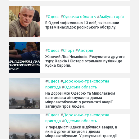
#
Одеса
#
Одеська область
#
Амбулаторія
В Одесі зафіксовано 13 осіб, які зазнали
травм внаслідок російського обстрілу.
#
Одеса
#
Спорт
#
Австрія
Жіночий Ліга Чемпіонів. Результати другого
туру: Харків і Сістерс отримали путівки до
Кубка Європи.
#
Одеса
#
Дорожньо-транспортна
пригода
#
Одеська область
На дорозі між Одесою та Миколаєвом
вантажівка зіткнулася з двома
мікроавтобусами: у результаті аварії
загинули троє людей.
#
Одеса
#
Дорожньо-транспортна
пригода
#
Одеська область
У передмісті Одеси відбулася аварія, в
якій фургон зіткнувся з двома
мікроавтобусами. У результаті трагедії