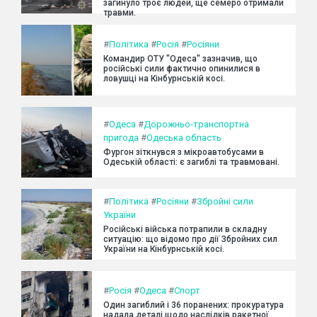
загинуло троє людей, ще семеро отримали
травми.
#
Політика
#
Росія
#
Росіяни
Командир ОТУ "Одеса" зазначив, що
російські сили фактично опинилися в
ловушці на Кінбурнській косі.
#
Одеса
#
Дорожньо-транспортна
пригода
#
Одеська область
Фургон зіткнувся з мікроавтобусами в
Одеській області: є загиблі та травмовані.
#
Політика
#
Росіяни
#
Збройні сили
України
Російські війська потрапили в складну
ситуацію: що відомо про дії Збройних сил
України на Кінбурнській косі.
#
Росія
#
Одеса
#
Спорт
Один загиблий і 36 поранених: прокуратура
надала деталі щодо наслідків ракетної