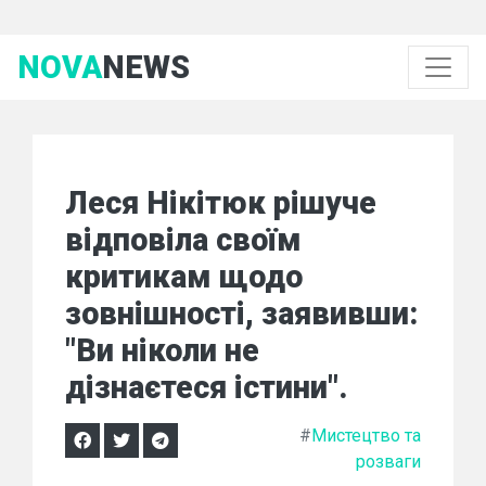
NOVA
NEWS
Леся Нікітюк рішуче
відповіла своїм
критикам щодо
зовнішності, заявивши:
"Ви ніколи не
дізнаєтеся істини".
#
Мистецтво та
розваги