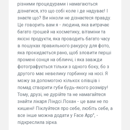
різними процедурами і намагаються
дізнатися, хто що собі коле і де надуває! І
знаєте що? Ви ніколи не дізнаєтеся правду.
Це говорить вам я - людина, яка витрачає
багато грошей на косметику, вітаміни та
якісні продукти, яка проводить багато часу
в пошуках правильного ракурсу для фото,
яка прокидається рано, щоб зловити перші
промені сонця на обличчі, і яка завжди
фотографується тільки з одного боку, бо з
другого має невелику горбинку на носі. Я
можу за допомогою кількох олівців і
помад створити губи будь-якого розміру!
Тому, друзі, не дурійте та не намагайтеся
знайти лікаря Ліндсі Лохан - це вам не по
кишені! Піклуйтеся про себе, любіть себе, а
все інше можна додати у Face App", -
підкреслила зірка.