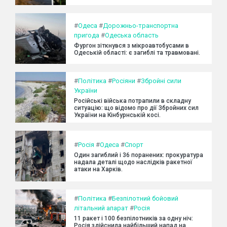
#
Одеса
#
Дорожньо-транспортна
пригода
#
Одеська область
Фургон зіткнувся з мікроавтобусами в
Одеській області: є загиблі та травмовані.
#
Політика
#
Росіяни
#
Збройні сили
України
Російські війська потрапили в складну
ситуацію: що відомо про дії Збройних сил
України на Кінбурнській косі.
#
Росія
#
Одеса
#
Спорт
Один загиблий і 36 поранених: прокуратура
надала деталі щодо наслідків ракетної
атаки на Харків.
#
Політика
#
Безпілотний бойовий
літальний апарат
#
Росія
11 ракет і 100 безпілотників за одну ніч:
Росія здійснила найбільший напад на