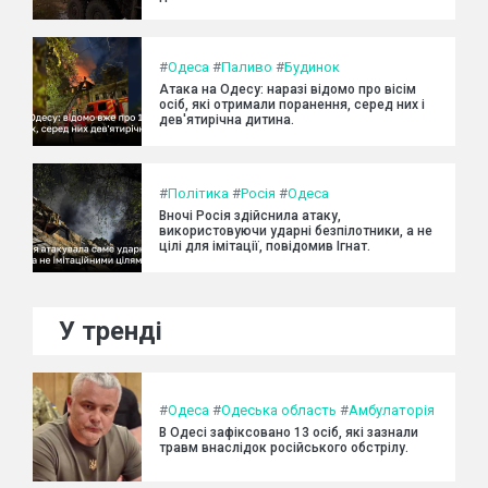
#
Одеса
#
Паливо
#
Будинок
Атака на Одесу: наразі відомо про вісім
осіб, які отримали поранення, серед них і
дев'ятирічна дитина.
#
Політика
#
Росія
#
Одеса
Вночі Росія здійснила атаку,
використовуючи ударні безпілотники, а не
цілі для імітації, повідомив Ігнат.
У тренді
#
Одеса
#
Одеська область
#
Амбулаторія
В Одесі зафіксовано 13 осіб, які зазнали
травм внаслідок російського обстрілу.