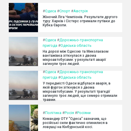
#
Одеса
#
Спорт
#
Австрія
Жіночий Ліга Чемпіонів. Результати другого
туру: Харків і Сістерс отримали путівки до
Кубка Європи.
#
Одеса
#
Дорожньо-транспортна
пригода
#
Одеська область
На дорозі між Одесою та Миколаєвом
вантажівка зіткнулася з двома
мікроавтобусами: у результаті аварії
загинули троє людей.
#
Одеса
#
Дорожньо-транспортна
пригода
#
Одеська область
У передмісті Одеси відбулася аварія, в
якій фургон зіткнувся з двома
мікроавтобусами. У результаті трагедії
загинуло троє людей, ще семеро отримали
травми.
#
Політика
#
Росія
#
Росіяни
Командир ОТУ "Одеса" зазначив, що
російські сили фактично опинилися в
ловушці на Кінбурнській косі.