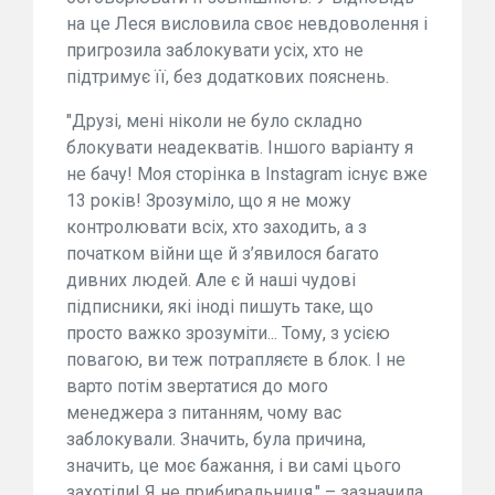
на це Леся висловила своє невдоволення і
пригрозила заблокувати усіх, хто не
підтримує її, без додаткових пояснень.
"Друзі, мені ніколи не було складно
блокувати неадекватів. Іншого варіанту я
не бачу! Моя сторінка в Instagram існує вже
13 років! Зрозуміло, що я не можу
контролювати всіх, хто заходить, а з
початком війни ще й з’явилося багато
дивних людей. Але є й наші чудові
підписники, які іноді пишуть таке, що
просто важко зрозуміти... Тому, з усією
повагою, ви теж потрапляєте в блок. І не
варто потім звертатися до мого
менеджера з питанням, чому вас
заблокували. Значить, була причина,
значить, це моє бажання, і ви самі цього
захотіли! Я не прибиральниця," – зазначила