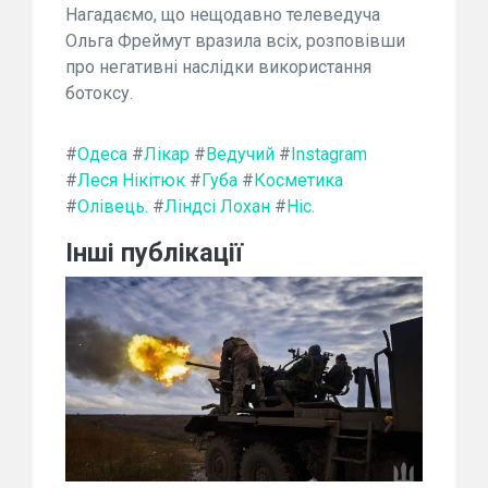
Нагадаємо, що нещодавно телеведуча
Ольга Фреймут вразила всіх, розповівши
про негативні наслідки використання
ботоксу.
#
Одеса
#
Лікар
#
Ведучий
#
Instagram
#
Леся Нікітюк
#
Губа
#
Косметика
#
Олівець.
#
Ліндсі Лохан
#
Ніс.
Інші публікації