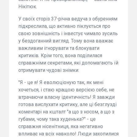
Нікітюк.
У своїх сторіз 37-річна ведуча з обуренням
підкреслила, що активно піклується про
свою зовнішність і інвестує чимало зусиль
у бездоганний вигляд. Тому вона вважає
важливим ігнорувати та блокувати
критиків. Крім того, вона поділилася
справжніми секретами, які допомагають їй
отримувати чудові знімки:
"Я - це я! Я еволюціоную так, як мені
хочеться, і стаю кращою версією себе, не
втрачаючи власну ідентичність! Я завжди
готова вислухати критику, але ці безглузді
коментарі на кшталт "а що з носом, а що з
губами, чому така худенька?" - це
справжня нісенітниця, яка негативно
впливає на всіх навколо! Люди захопилися