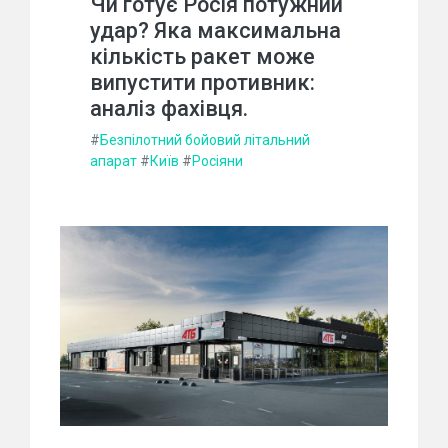
Чи готує Росія потужний
удар? Яка максимальна
кількість ракет може
випустити противник:
аналіз фахівця.
#
Безпілотний бойовий літальний
апарат
#
Київ
#
Росіяни