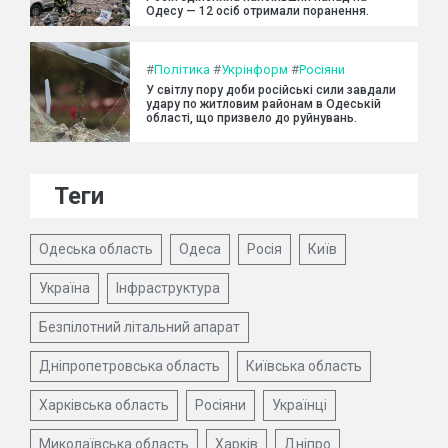
Одесу — 12 осіб отримали поранення.
#
Політика
#
Укрінформ
#
Росіяни
У світлу пору доби російські сили завдали
удару по житловим районам в Одеській
області, що призвело до руйнувань.
Теги
Одеська область
Одеса
Росія
Київ
Україна
Інфраструктура
Безпілотний літальний апарат
Дніпропетровська область
Київська область
Харківська область
Росіяни
Українці
Миколаївська область
Харків
Дніпро