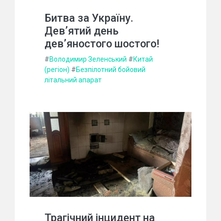
Битва за Україну.
Дев’ятий день
дев’яностого шостого!
#
Володимир Зеленський
#
Китай
(регіон)
#
Безпілотний бойовий
літальний апарат
Трагічний інцидент на