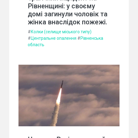
Рівненщині: у своєму
домі загинули чоловік та
жінка внаслідок пожежі.
#
Колки (селище міського типу)
#
Центральне опалення
#
Рівненська
область