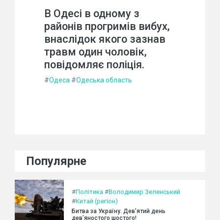
В Одесі в одному з
районів прогримів вибух,
внаслідок якого зазнав
травм один чоловік,
повідомляє поліція.
#
Одеса
#
Одеська область
Популярне
#
Політика
#
Володимир Зеленський
#
Китай (регіон)
Битва за Україну. Дев’ятий день
дев’яностого шостого!