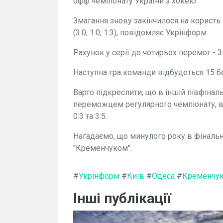
офф чемпіонату України з хокею.
Змагання знову закінчилося на користь 
(3:0, 1:0, 1:3), повідомляє Укрінформ.
Рахунок у серії до чотирьох перемог - 3:0 
Наступна гра команди відбудеться 15 б
Варто підкреслити, що в іншій півфінальн
переможцем регулярного чемпіонату, вж
0:3 та 3:5.
Нагадаємо, що минулого року в фінальн
"Кременчуком".
#
Укрінформ
#
Київ
#
Одеса
#
Кременчу
Інші публікації