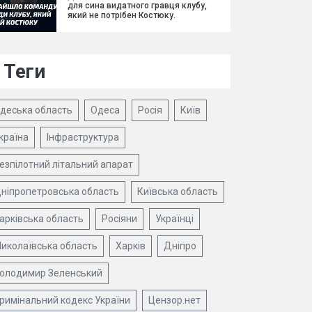
для сина видатного гравця клубу,
який не потрібен Костюку.
Теги
деська область
Одеса
Росія
Київ
країна
Інфраструктура
езпілотний літальний апарат
ніпропетровська область
Київська область
арківська область
Росіяни
Українці
иколаївська область
Харків
Дніпро
олодимир Зеленський
римінальний кодекс України
Цензор.нет