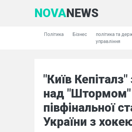
NOVA
NEWS
Політика
Бізнес
політика та дер
управління
"Київ Кепіталз
над "Штормом" 
півфінальної ст
України з хокею