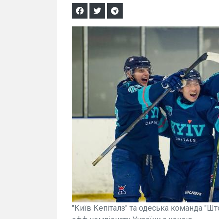
"Київ Кепіталз" та одеська команда "Ш