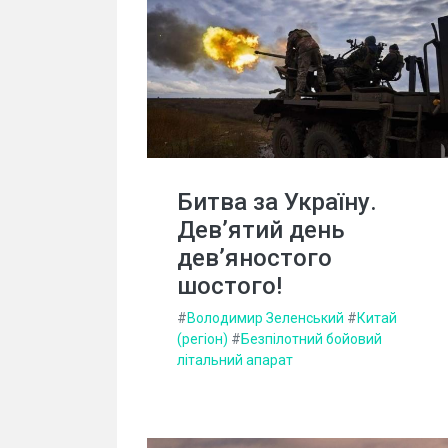
Битва за Україну.
Дев’ятий день
дев’яностого
шостого!
#
Володимир Зеленський
#
Китай
(регіон)
#
Безпілотний бойовий
літальний апарат