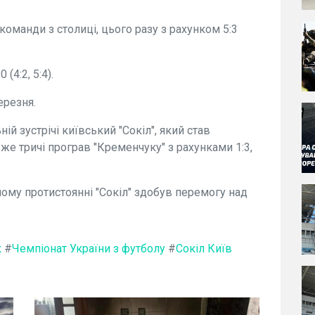
команди з столиці, цього разу з рахунком 5:3
(4:2, 5:4).
ерезня.
ій зустрічі київський "Сокіл", який став
е тричі програв "Кременчуку" з рахунками 1:3,
ому протистоянні "Сокіл" здобув перемогу над
к
#
Чемпіонат України з футболу
#
Сокіл Київ