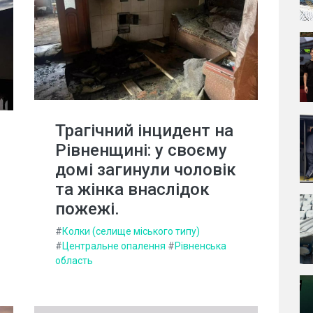
Трагічний інцидент на
Рівненщині: у своєму
домі загинули чоловік
та жінка внаслідок
пожежі.
#
Колки (селище міського типу)
#
Центральне опалення
#
Рівненська
область