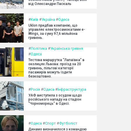
від Олександри Паскаль
#
Київ
#
Україна
#
Одеса
Uklon придбав компанію, що
управляє електросамокатами e-
Wings, за суму 97,6 мільйона
гривень.
#
Політика
#
Українська гривня
#
Одеса
Тестова маршрутка "Лапаївка" в
околицях Львова: проїзд за 20
гривень, пільгові категорії
пасажирів можуть їздити
безкоштовно.
#
Росія
#
Одеса
#
Інфраструктура
УАФ виступила з осудом щодо
російського нападу на стадіон
"Чорноморець" в Одесі.
#
Одеса
#
Спорт
#
Футболіст
Динамо визначилося з командою