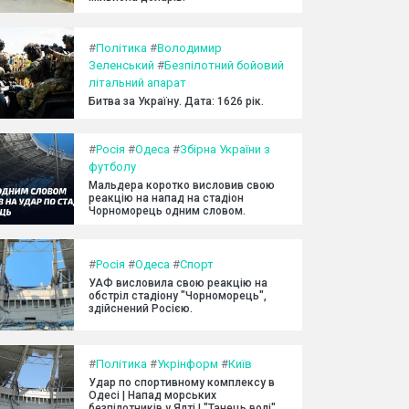
#
Політика
#
Володимир
Зеленський
#
Безпілотний бойовий
літальний апарат
Битва за Україну. Дата: 1626 рік.
#
Росія
#
Одеса
#
Збірна України з
футболу
Мальдера коротко висловив свою
реакцію на напад на стадіон
Чорноморець одним словом.
#
Росія
#
Одеса
#
Спорт
УАФ висловила свою реакцію на
обстріл стадіону "Чорноморець",
здійснений Росією.
#
Політика
#
Укрінформ
#
Київ
Удар по спортивному комплексу в
Одесі | Напад морських
безпілотників у Ялті | "Танець волі"