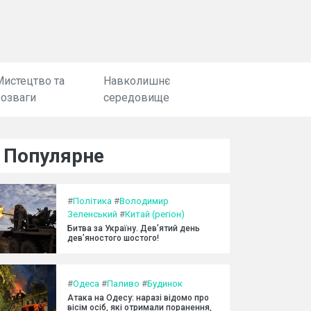
Мистецтво та
Навколишнє
розваги
середовище
Популярне
#
Політика
#
Володимир
Зеленський
#
Китай (регіон)
Битва за Україну. Дев’ятий день
дев’яностого шостого!
#
Одеса
#
Паливо
#
Будинок
Атака на Одесу: наразі відомо про
вісім осіб, які отримали поранення,