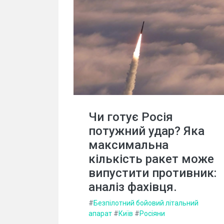
Чи готує Росія
потужний удар? Яка
максимальна
кількість ракет може
випустити противник:
аналіз фахівця.
#
Безпілотний бойовий літальний
апарат
#
Київ
#
Росіяни