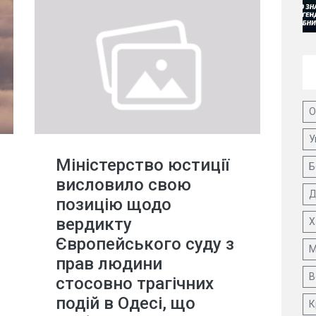
О
У
Міністерство юстиції
Б
висловило свою
Д
позицію щодо
вердикту
Х
Європейського суду з
М
прав людини
В
стосовно трагічних
подій в Одесі, що
К