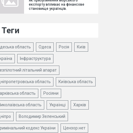
як призупинення морського
експорту впливає на фінансове
становище українців.
Теги
деська область
Одеса
Росія
Київ
країна
Інфраструктура
езпілотний літальний апарат
ніпропетровська область
Київська область
арківська область
Росіяни
иколаївська область
Українці
Харків
ніпро
Володимир Зеленський
римінальний кодекс України
Цензор.нет