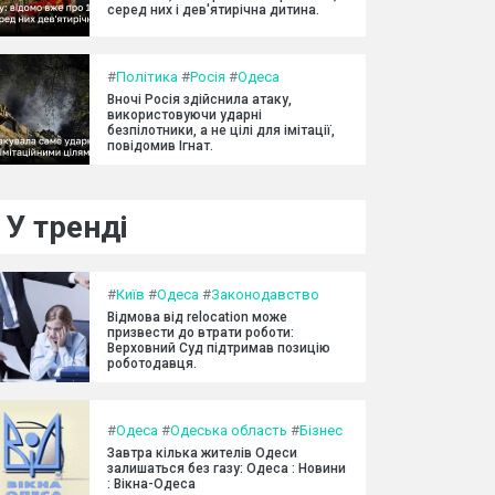
серед них і дев'ятирічна дитина.
#
Політика
#
Росія
#
Одеса
Вночі Росія здійснила атаку,
використовуючи ударні
безпілотники, а не цілі для імітації,
повідомив Ігнат.
У тренді
#
Київ
#
Одеса
#
Законодавство
Відмова від relocation може
призвести до втрати роботи:
Верховний Суд підтримав позицію
роботодавця.
#
Одеса
#
Одеська область
#
Бізнес
Завтра кілька жителів Одеси
залишаться без газу: Одеса : Новини
: Вікна-Одеса