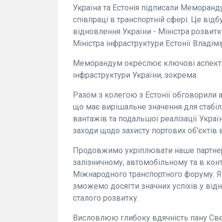
Україна та Естонія підписали Меморан
співпраці в транспортній сфері. Це відбу
відновлення України - Міністра розвитк
Міністра інфраструктури Естонії Владімі
Меморандум окреслює ключові аспекти 
інфраструктури України, зокрема:
Разом з колегою з Естонії обговорили 
що має вирішальне значення для стабі
вантажів та подальшої реалізації Укра
заходи щодо захисту портових об'єктів 
Продовжимо укріплювати наше партнерс
залізничному, автомобільному та в кон
Міжнародного транспортного форуму. Я
зможемо досягти значних успіхів у від
сталого розвитку.
Висловлюю глибоку вдячність пану Свєту