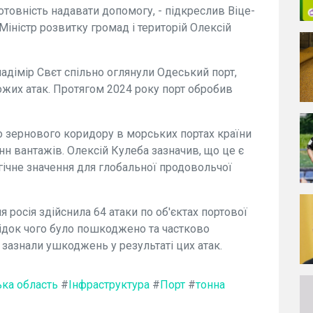
 готовність надавати допомогу, - підкреслив Віце-
Міністр розвитку громад і територій Олексій
ладімір Свєт спільно оглянули Одеський порт,
жих атак. Протягом 2024 року порт обробив
го зернового коридору в морських портах країни
нн вантажів. Олексій Кулеба зазначив, що це є
ічне значення для глобальної продовольчої
росія здійснила 64 атаки по об'єктах портової
лідок чого було пошкоджено та частково
б зазнали ушкоджень у результаті цих атак.
ка область
#
Інфраструктура
#
Порт
#
тонна