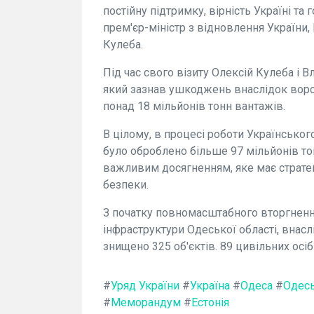
постійну підтримку, вірність Україні та
прем'єр-міністр з відновлення України, 
Кулеба.
Під час свого візиту Олексій Кулеба і В
який зазнав ушкоджень внаслідок воро
понад 18 мільйонів тонн вантажів.
В цілому, в процесі роботи Українсько
було оброблено більше 97 мільйонів то
важливим досягненням, яке має стратег
безпеки.
З початку повномасштабного вторгнення 
інфраструктури Одеської області, внас
знищено 325 об'єктів. 89 цивільних осі
#
Уряд України
#
Україна
#
Одеса
#
Одесь
#
Меморандум
#
Естонія