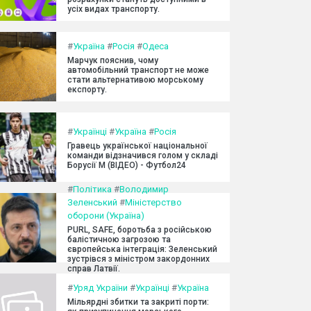
усіх видах транспорту.
#
Україна
#
Росія
#
Одеса
Марчук пояснив, чому
автомобільний транспорт не може
стати альтернативою морському
експорту.
#
Українці
#
Україна
#
Росія
Гравець української національної
команди відзначився голом у складі
Борусії М (ВІДЕО) - Футбол24
#
Політика
#
Володимир
Зеленський
#
Міністерство
оборони (Україна)
PURL, SAFE, боротьба з російською
балістичною загрозою та
європейська інтеграція: Зеленський
зустрівся з міністром закордонних
справ Латвії.
#
Уряд України
#
Українці
#
Україна
Мільярдні збитки та закриті порти: