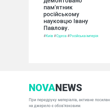
демонтовано
пам'ятник
російському
науковцю Івану
Павлову.
#
Київ
#
Одеса
#
Російська імперія
NOVA
NEWS
При передруку матеріалів, активне посилан
на джерело є обов'язковим.