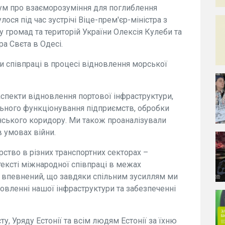
дум про взаєморозуміння для поглиблення
лося під час зустрічі Віце-прем'єр-міністра з
у громад та територій України Олексія Кулеби та
ра Свєта в Одесі.
співпраці в процесі відновлення морської
аспекти відновлення портової інфраструктури,
льного функціонування підприємств, обробки
їнського коридору. Ми також проаналізували
в умовах війни.
тво в різних транспортних секторах –
тексті міжнародної співпраці в межах
 впевнений, що завдяки спільним зусиллям ми
новленні нашої інфраструктури та забезпеченні
, Уряду Естонії та всім людям Естонії за їхню