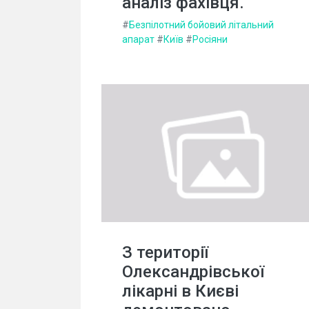
аналіз фахівця.
#
Безпілотний бойовий літальний
апарат
#
Київ
#
Росіяни
З території
Олександрівської
лікарні в Києві