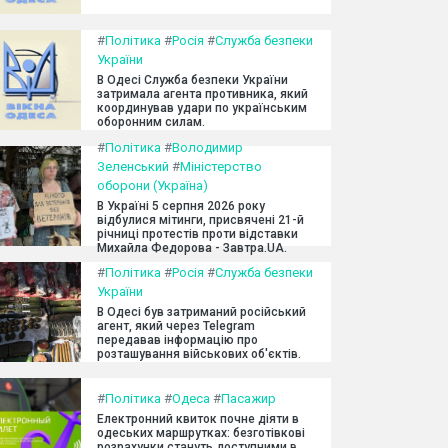
#
Політика
#
Росія
#
Служба безпеки
України
В Одесі Служба безпеки України
затримала агента противника, який
координував удари по українським
оборонним силам.
#
Політика
#
Володимир
Зеленський
#
Міністерство
оборони (Україна)
В Україні 5 серпня 2026 року
відбулися мітинги, присвячені 21-й
річниці протестів проти відставки
Михайла Федорова - Завтра.UA.
#
Політика
#
Росія
#
Служба безпеки
України
В Одесі був затриманий російський
агент, який через Telegram
передавав інформацію про
розташування військових об'єктів.
#
Політика
#
Одеса
#
Пасажир
Електронний квиток почне діяти в
одеських маршрутках: безготівкові
розрахунки стануть доступними в