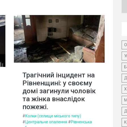
О
У
Б
Трагічний інцидент на
Д
Рівненщині: у своєму
Х
домі загинули чоловік
та жінка внаслідок
М
пожежі.
Д
#
Колки (селище міського типу)
#
Центральне опалення
#
Рівненська
К