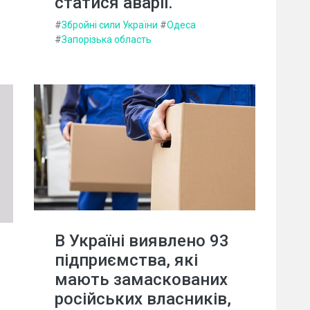
статися аварії.
#
Збройні сили України
#
Одеса
#
Запорізька область
В Україні виявлено 93
підприємства, які
мають замаскованих
російських власників,