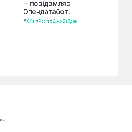
-- повідомляє
Опендатабот.
#
Київ
#
Росія
#
Джо Байден
ня