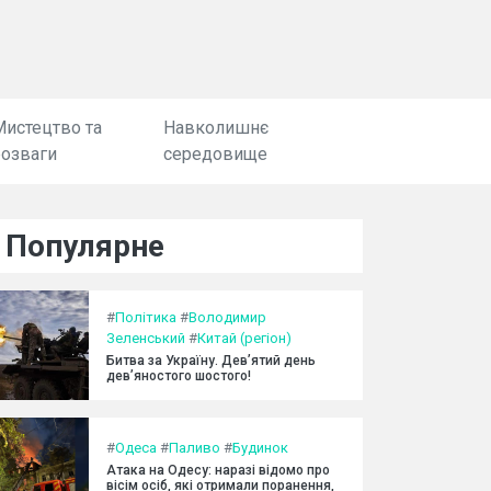
Мистецтво та
Навколишнє
розваги
середовище
Популярне
#
Політика
#
Володимир
Зеленський
#
Китай (регіон)
Битва за Україну. Дев’ятий день
дев’яностого шостого!
#
Одеса
#
Паливо
#
Будинок
Атака на Одесу: наразі відомо про
вісім осіб, які отримали поранення,