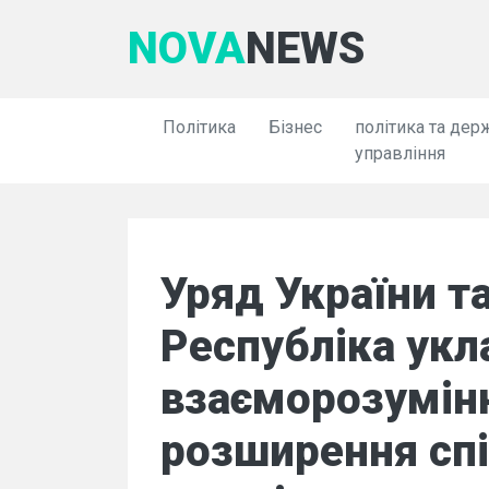
NOVA
NEWS
Політика
Бізнес
політика та дер
управління
Уряд України т
Республіка укл
взаєморозумінн
розширення спі