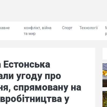
жавне
конфлікт, війна
Спорт
Технології
та мир
а Естонська
али угоду про
я, спрямовану на
вробітництва у