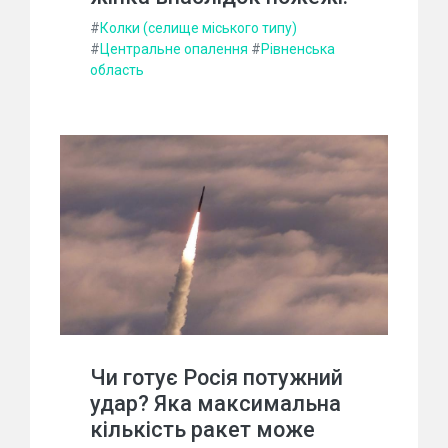
#
Колки (селище міського типу)
#
Центральне опалення
#
Рівненська
область
Чи готує Росія потужний
удар? Яка максимальна
кількість ракет може