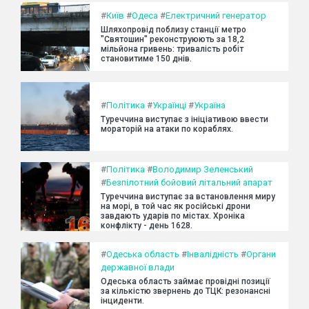
#
Київ
#
Одеса
#
Електричний генератор
Шляхопровід поблизу станції метро
"Святошин" реконструюють за 18,2
мільйона гривень: тривалість робіт
становитиме 150 днів.
#
Політика
#
Українці
#
Україна
Туреччина виступає з ініціативою ввести
мораторій на атаки по кораблях.
#
Політика
#
Володимир Зеленський
#
Безпілотний бойовий літальний апарат
Туреччина виступає за встановлення миру
на морі, в той час як російські дрони
завдають ударів по містах. Хроніка
конфлікту - день 1628.
#
Одеська область
#
Інвалідність
#
Органи
державної влади
Одеська область займає провідні позиції
за кількістю звернень до ТЦК: резонансні
інциденти.