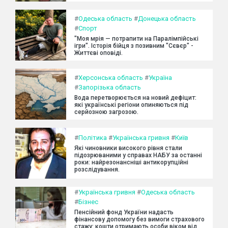
#
Одеська область
#
Донецька область
#
Спорт
"Моя мрія — потрапити на Паралімпійські
ігри". Історія бійця з позивним "Сєвєр" -
Життєві оповіді.
#
Херсонська область
#
Україна
#
Запорізька область
Вода перетворюється на новий дефіцит:
які українські регіони опиняються під
серйозною загрозою.
#
Політика
#
Українська гривня
#
Київ
Які чиновники високого рівня стали
підозрюваними у справах НАБУ за останні
роки: найрезонансніші антикорупційні
розслідування.
#
Українська гривня
#
Одеська область
#
Бізнес
Пенсійний фонд України надасть
фінансову допомогу без вимоги страхового
стажу: кошти отримають особи віком від