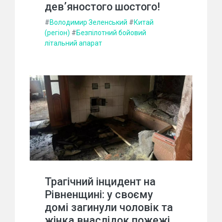
дев’яностого шостого!
#
Володимир Зеленський
#
Китай
(регіон)
#
Безпілотний бойовий
літальний апарат
Трагічний інцидент на
Рівненщині: у своєму
домі загинули чоловік та
жінка внаслідок пожежі.