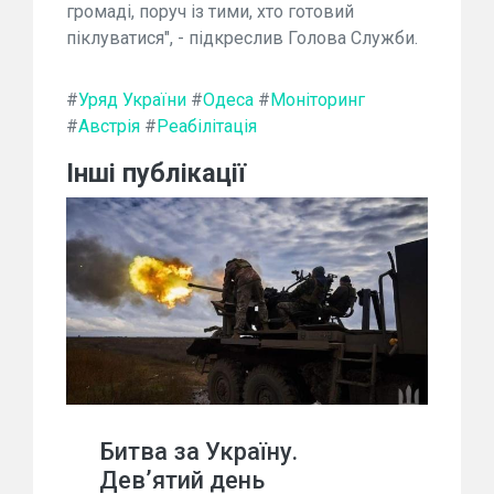
громаді, поруч із тими, хто готовий
піклуватися", - підкреслив Голова Служби.
#
Уряд України
#
Одеса
#
Моніторинг
#
Австрія
#
Реабілітація
Інші публікації
Битва за Україну.
Дев’ятий день