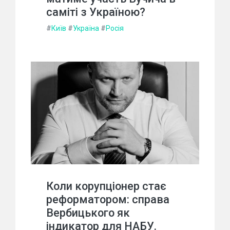
саміті з Україною?
#
Київ
#
Україна
#
Росія
Коли корупціонер стає
реформатором: справа
Вербицького як
індикатор для НАБУ.