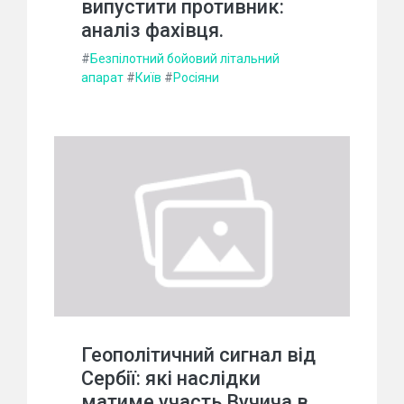
випустити противник:
аналіз фахівця.
#
Безпілотний бойовий літальний
апарат
#
Київ
#
Росіяни
Геополітичний сигнал від
Сербії: які наслідки
матиме участь Вучича в