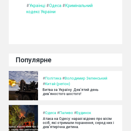
#
Українці
#
Одеса
#
Кримінальний
кодекс України
Популярне
#
Політика
#
Володимир Зеленський
#
Китай (регіон)
Битва за Україну. Дев’ятий день
дев’яностого шостого!
#
Одеса
#
Паливо
#
Будинок
Атака на Одесу: наразі відомо про вісім
осіб, які отримали поранення, серед них і
дев'ятирічна дитина.