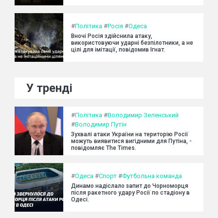
#
Політика
#
Росія
#
Одеса
Вночі Росія здійснила атаку,
використовуючи ударні безпілотники, а не
цілі для імітації, повідомив Ігнат.
У тренді
#
Політика
#
Володимир Зеленський
#
Володимир Путін
Зухвалі атаки України на територію Росії
можуть виявитися вигідними для Путіна, -
повідомляє The Times.
#
Одеса
#
Спорт
#
Футбольна команда
Динамо надіслало запит до Чорноморця
після ракетного удару Росії по стадіону в
Одесі.