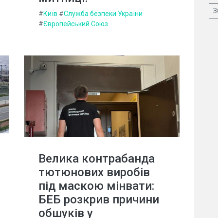
З
#
Київ
#
Служба безпеки України
#
Європейський Союз
Велика контрабанда
тютюнових виробів
під маскою мінвати:
БЕБ розкрив причини
обшуків у