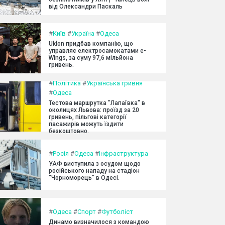
від Олександри Паскаль
#
Київ
#
Україна
#
Одеса
Uklon придбав компанію, що
управляє електросамокатами e-
Wings, за суму 97,6 мільйона
гривень.
#
Політика
#
Українська гривня
#
Одеса
Тестова маршрутка "Лапаївка" в
околицях Львова: проїзд за 20
гривень, пільгові категорії
пасажирів можуть їздити
безкоштовно.
#
Росія
#
Одеса
#
Інфраструктура
УАФ виступила з осудом щодо
російського нападу на стадіон
"Чорноморець" в Одесі.
#
Одеса
#
Спорт
#
Футболіст
Динамо визначилося з командою