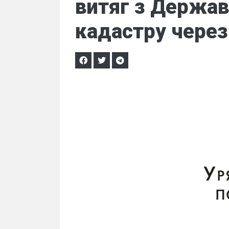
витяг з Держа
кадастру через