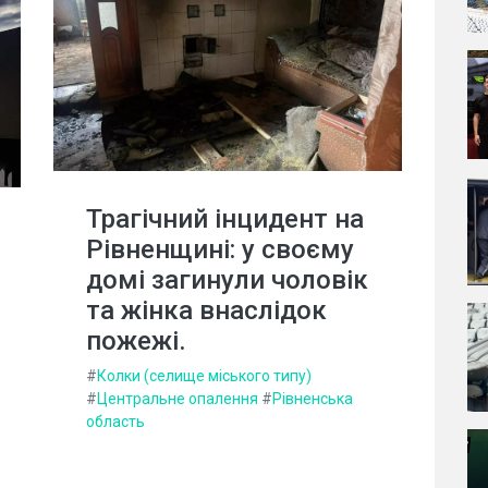
Трагічний інцидент на
Рівненщині: у своєму
домі загинули чоловік
та жінка внаслідок
пожежі.
#
Колки (селище міського типу)
#
Центральне опалення
#
Рівненська
область