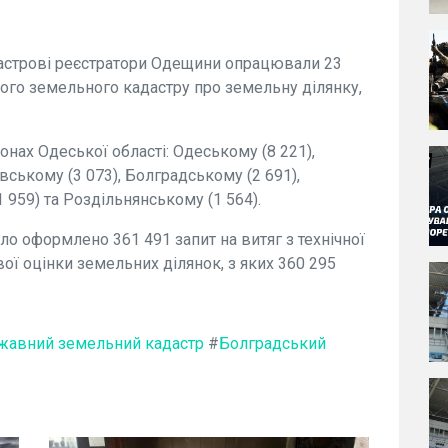
дастрові реєстратори Одещини опрацювали 23
ого земельного кадастру про земельну ділянку,
нах Одеської області: Одеському (8 221),
вському (3 073), Болградському (2 691),
 959) та Роздільнянському (1 564).
ло оформлено 361 491 запит на витяг з технічної
ї оцінки земельних ділянок, з яких 360 295
жавний земельний кадастр
#
Болградський