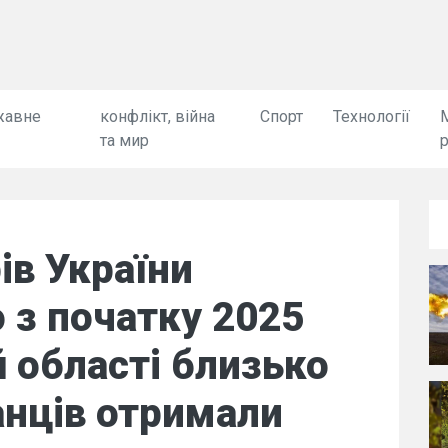
жавне
конфлікт, війна
Спорт
Технології
та мир
ів України
 з початку 2025
й області близько
анців отримали