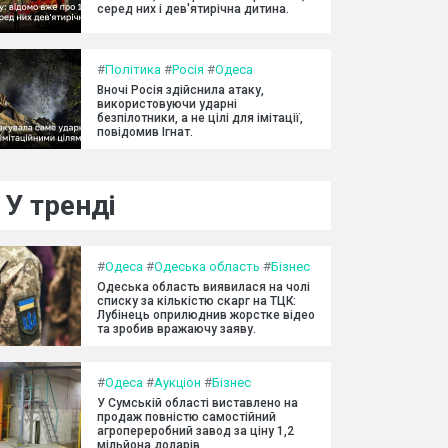
серед них і дев'ятирічна дитина.
#
Політика
#
Росія
#
Одеса
Вночі Росія здійснила атаку,
використовуючи ударні
безпілотники, а не цілі для імітації,
повідомив Ігнат.
У тренді
#
Одеса
#
Одеська область
#
Бізнес
Одеська область виявилася на чолі
списку за кількістю скарг на ТЦК:
Лубінець оприлюднив жорстке відео
та зробив вражаючу заяву.
#
Одеса
#
Аукціон
#
Бізнес
У Сумській області виставлено на
продаж повністю самостійний
агропереробний завод за ціну 1,2
мільйона доларів.