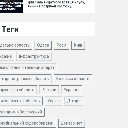
для сина видатного гравця клубу,
який не потрібен Костюку.
Теги
деська область
Одеса
Росія
Київ
країна
Інфраструктура
езпілотний літальний апарат
ніпропетровська область
Київська область
арківська область
Росіяни
Українці
иколаївська область
Харків
Дніпро
олодимир Зеленський
римінальний кодекс України
Цензор.нет