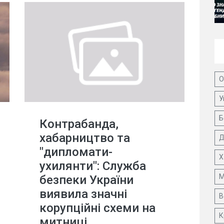
О
У
Б
Контрабанда,
хабарництво та
Д
"дипломати-
Х
ухилянти": Служба
М
безпеки України
виявила значні
В
корупційні схеми на
К
митниці.