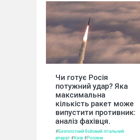
Чи готує Росія
потужний удар? Яка
максимальна
кількість ракет може
випустити противник:
аналіз фахівця.
#
Безпілотний бойовий літальний
апарат
#
Київ
#
Росіяни