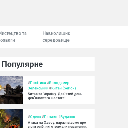
Мистецтво та
Навколишнє
розваги
середовище
Популярне
#
Політика
#
Володимир
Зеленський
#
Китай (регіон)
Битва за Україну. Дев’ятий день
дев’яностого шостого!
#
Одеса
#
Паливо
#
Будинок
Атака на Одесу: наразі відомо про
вісім осіб, які отримали поранення,