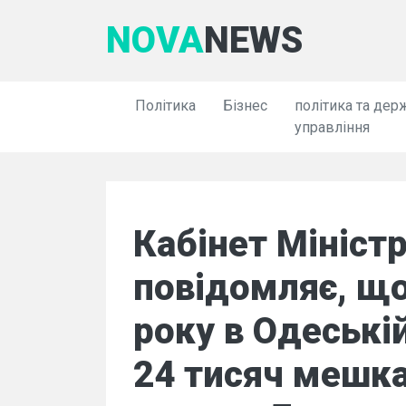
NOVA
NEWS
Політика
Бізнес
політика та дер
управління
Кабінет Міністр
повідомляє, що
року в Одеські
24 тисяч мешк