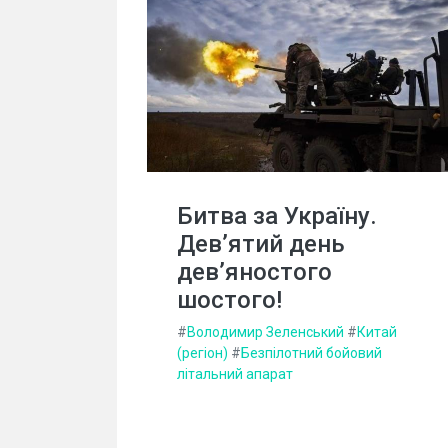
Битва за Україну.
Дев’ятий день
дев’яностого
шостого!
#
Володимир Зеленський
#
Китай
(регіон)
#
Безпілотний бойовий
літальний апарат