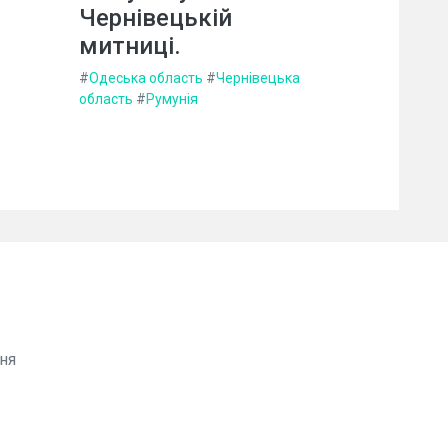
Чернівецькій
митниці.
#
Одеська область
#
Чернівецька
область
#
Румунія
ня