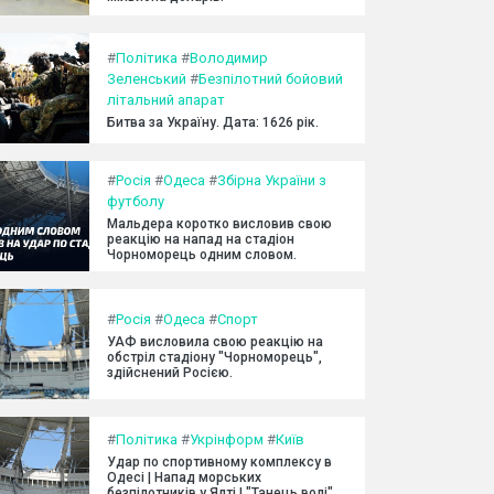
#
Політика
#
Володимир
Зеленський
#
Безпілотний бойовий
літальний апарат
Битва за Україну. Дата: 1626 рік.
#
Росія
#
Одеса
#
Збірна України з
футболу
Мальдера коротко висловив свою
реакцію на напад на стадіон
Чорноморець одним словом.
#
Росія
#
Одеса
#
Спорт
УАФ висловила свою реакцію на
обстріл стадіону "Чорноморець",
здійснений Росією.
#
Політика
#
Укрінформ
#
Київ
Удар по спортивному комплексу в
Одесі | Напад морських
безпілотників у Ялті | "Танець волі"