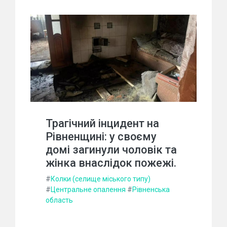
Трагічний інцидент на
Рівненщині: у своєму
домі загинули чоловік та
жінка внаслідок пожежі.
#
Колки (селище міського типу)
#
Центральне опалення
#
Рівненська
область