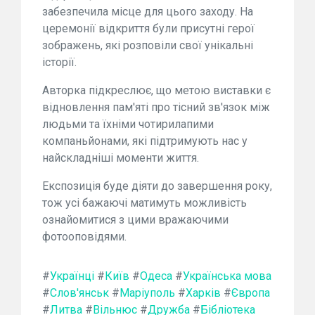
забезпечила місце для цього заходу. На
церемонії відкриття були присутні герої
зображень, які розповіли свої унікальні
історії.
Авторка підкреслює, що метою виставки є
відновлення пам'яті про тісний зв'язок між
людьми та їхніми чотирилапими
компаньйонами, які підтримують нас у
найскладніші моменти життя.
Експозиція буде діяти до завершення року,
тож усі бажаючі матимуть можливість
ознайомитися з цими вражаючими
фотооповідями.
#
Українці
#
Київ
#
Одеса
#
Українська мова
#
Слов'янськ
#
Маріуполь
#
Харків
#
Європа
#
Литва
#
Вільнюс
#
Дружба
#
Бібліотека