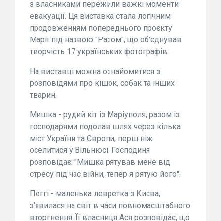
з власниками пережили важкі моменти
евакуації. Ця виставка стала логічним
продовженням попереднього проєкту
Марії під назвою "Разом", що об'єднував
творчість 17 українських фотографів.
На виставці можна ознайомитися з
розповідями про кішок, собак та інших
тварин.
Мишка - рудий кіт із Маріуполя, разом із
господарями подолав шлях через кілька
міст України та Європи, перш ніж
оселитися у Вільнюсі. Господиня
розповідає: "Мишка рятував мене від
стресу під час війни, тепер я рятую його".
Пеггі - маленька левретка з Києва,
з'явилася на світ в часи повномасштабного
вторгнення. Її власниця Ася розповідає, що