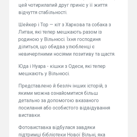
цей чотирилапий друг приніс у її життя
відчуття стабільності.
Шейкер і Тор — кіт з Харкова та собака з
Литви, які тепер мешкають разом із
родиною у Вільнюсі. Їхня господиня
ділиться, що обидва улюбленці є
невичерпними носіями позитиву та щастя.
Юда і Нуара - кішки з Одеси, які тепер
мешкають у Вільнюсі.
Представлено й безліч інших історій, з
якими можна ознайомитися більш
детально за допомогою вказаного
посилання або особистого відвідування
виставки.
Фотовиставка відбулася завдяки
підтримці бібліотеки Нової Вільні, яка