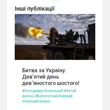
Інші публікації
Битва за Україну.
Дев’ятий день
дев’яностого шостого!
#
Володимир Зеленський
#
Китай
(регіон)
#
Безпілотний бойовий
літальний апарат