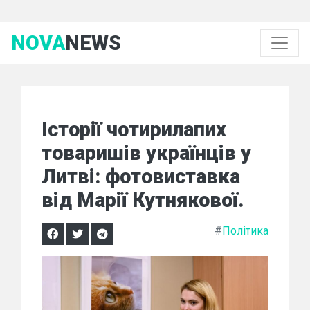
NOVA
NEWS
Історії чотирилапих
товаришів українців у
Литві: фотовиставка
від Марії Кутнякової.
#
Політика