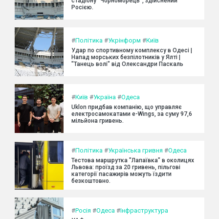
стадіону "Чорноморець", здійснений
Росією.
#
Політика
#
Укрінформ
#
Київ
Удар по спортивному комплексу в Одесі |
Напад морських безпілотників у Ялті |
"Танець волі" від Олександри Паскаль
#
Київ
#
Україна
#
Одеса
Uklon придбав компанію, що управляє
електросамокатами e-Wings, за суму 97,6
мільйона гривень.
#
Політика
#
Українська гривня
#
Одеса
Тестова маршрутка "Лапаївка" в околицях
Львова: проїзд за 20 гривень, пільгові
категорії пасажирів можуть їздити
безкоштовно.
#
Росія
#
Одеса
#
Інфраструктура