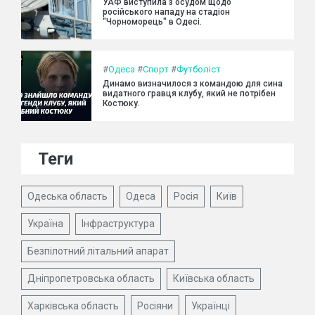
УАФ виступила з осудом щодо
російського нападу на стадіон
"Чорноморець" в Одесі.
#
Одеса
#
Спорт
#
Футболіст
Динамо визначилося з командою для сина
видатного гравця клубу, який не потрібен
Костюку.
Теги
Одеська область
Одеса
Росія
Київ
Україна
Інфраструктура
Безпілотний літальний апарат
Дніпропетровська область
Київська область
Харківська область
Росіяни
Українці