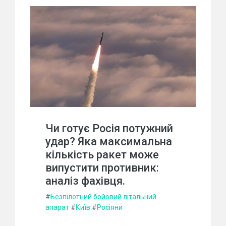
Чи готує Росія потужний
удар? Яка максимальна
кількість ракет може
випустити противник:
аналіз фахівця.
#
Безпілотний бойовий літальний
апарат
#
Київ
#
Росіяни