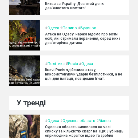
Битва за Україну. Дев’ятий день
дев’яностого шостого!
#
Одеса
#
Паливо
#
Будинок
Атака на Одесу: наразі відомо про вісім
осіб, які отримали поранення, серед них і
дев'ятирічна дитина.
#
Політика
#
Росія
#
Одеса
Вночі Росія здійснила атаку,
використовуючи ударні безпілотники, а не
цілі для імітації, повідомив Ігнат.
У тренді
#
Одеса
#
Одеська область
#
Бізнес
Одеська область виявилася на чолі
списку за кількістю скарг на ТЦК: Лубінець
оприлюднив жорстке відео та зробив