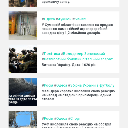
вражаючу заяву.
#
Одеса
#
Аукціон
#
Бізнес
У Сумській області виставлено на продаж
повністю самостійний агропереробний
завод за ціну 1,2 мільйона доларів.
#
Політика
#
Володимир Зеленський
#
Безпілотний бойовий літальний апарат
Битва за Україну. Дата: 1626 рік.
#
Росія
#
Одеса
#
Збірна України з футболу
Мальдера коротко висловив свою реакцію
на напад на стадіон Чорноморець одним
словом.
#
Росія
#
Одеса
#
Спорт
УАФ висловила свою реакцію на обстріл