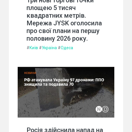
Три нові торгові точки
площею 5 тисяч
квадратних метрів.
Мережа JYSK оголосила
про свої плани на першу
половину 2026 року.
#
Київ
#
Україна
#
Одеса
Росія здійснила напад на