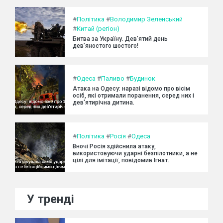
#
Політика
#
Володимир Зеленський
#
Китай (регіон)
Битва за Україну. Дев’ятий день
дев’яностого шостого!
#
Одеса
#
Паливо
#
Будинок
Атака на Одесу: наразі відомо про вісім
осіб, які отримали поранення, серед них і
дев'ятирічна дитина.
#
Політика
#
Росія
#
Одеса
Вночі Росія здійснила атаку,
використовуючи ударні безпілотники, а не
цілі для імітації, повідомив Ігнат.
У тренді