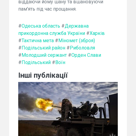
віддаючи йому шану та вшановуючи
пам'ять під час прощання.
#
Одеська область
#
Державна
прикордонна служба України
#
Харків
#
Тактична мета
#
Міномет (зброя)
#
Подільський район
#
Риболовля
#
Молодший сержант
#
Орден Слави
#
Подільський
#
Воїн
Інші публікації