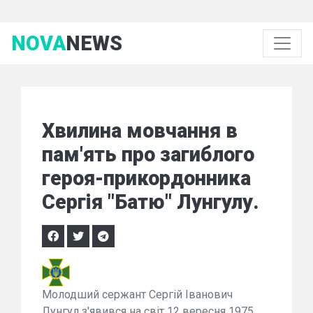
NOVA
NEWS
Хвилина мовчання в
пам'ять про загиблого
героя-прикордонника
Сергія "Батю" Лунгулу.
Молодший сержант Сергій Іванович
Лунгул з'явився на світ 12 вересня 1975