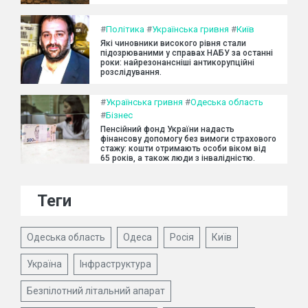
#
Політика
#
Українська гривня
#
Київ
Які чиновники високого рівня стали
підозрюваними у справах НАБУ за останні
роки: найрезонансніші антикорупційні
розслідування.
#
Українська гривня
#
Одеська область
#
Бізнес
Пенсійний фонд України надасть
фінансову допомогу без вимоги страхового
стажу: кошти отримають особи віком від
65 років, а також люди з інвалідністю.
Теги
Одеська область
Одеса
Росія
Київ
Україна
Інфраструктура
Безпілотний літальний апарат