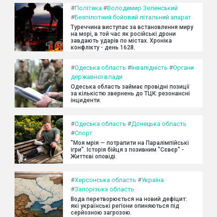
#
Політика
#
Володимир Зеленський
#
Безпілотний бойовий літальний апарат
Туреччина виступає за встановлення миру
на морі, в той час як російські дрони
завдають ударів по містах. Хроніка
конфлікту - день 1628.
#
Одеська область
#
Інвалідність
#
Органи
державної влади
Одеська область займає провідні позиції
за кількістю звернень до ТЦК: резонансні
інциденти.
#
Одеська область
#
Донецька область
#
Спорт
"Моя мрія — потрапити на Паралімпійські
ігри". Історія бійця з позивним "Сєвєр" -
Життєві оповіді.
#
Херсонська область
#
Україна
#
Запорізька область
Вода перетворюється на новий дефіцит:
які українські регіони опиняються під
серйозною загрозою.