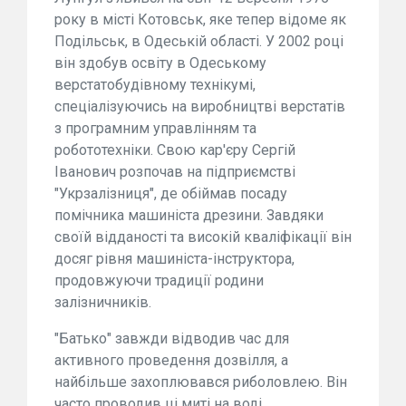
року в місті Котовськ, яке тепер відоме як
Подільськ, в Одеській області. У 2002 році
він здобув освіту в Одеському
верстатобудівному технікумі,
спеціалізуючись на виробництві верстатів
з програмним управлінням та
робототехніки. Свою кар'єру Сергій
Іванович розпочав на підприємстві
"Укрзалізниця", де обіймав посаду
помічника машиніста дрезини. Завдяки
своїй відданості та високій кваліфікації він
досяг рівня машиніста-інструктора,
продовжуючи традиції родини
залізничників.
"Батько" завжди відводив час для
активного проведення дозвілля, а
найбільше захоплювався риболовлею. Він
часто проводив ці миті на воді,