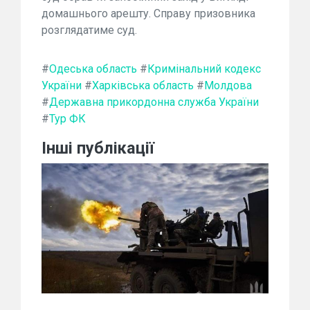
домашнього арешту. Справу призовника
розглядатиме суд.
#
Одеська область
#
Кримінальний кодекс
України
#
Харківська область
#
Молдова
#
Державна прикордонна служба України
#
Тур ФК
Інші публікації