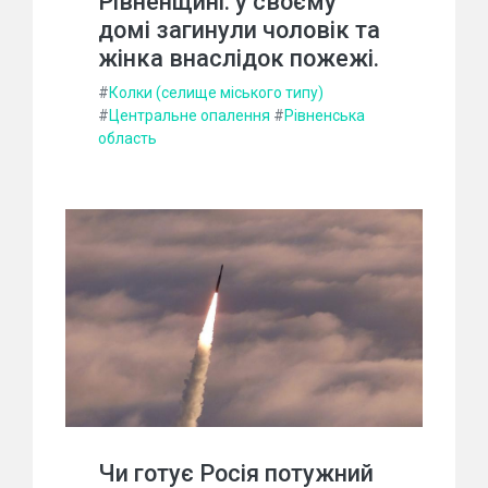
Рівненщині: у своєму
домі загинули чоловік та
жінка внаслідок пожежі.
#
Колки (селище міського типу)
#
Центральне опалення
#
Рівненська
область
Чи готує Росія потужний