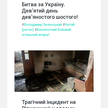
Битва за Україну.
Дев’ятий день
дев’яностого шостого!
#
Володимир Зеленський
#
Китай
(регіон)
#
Безпілотний бойовий
літальний апарат
Трагічний інцидент на