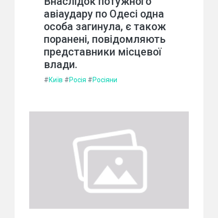
Внаслідок потужного
авіаудару по Одесі одна
особа загинула, є також
поранені, повідомляють
представники місцевої
влади.
#
Київ
#
Росія
#
Росіяни