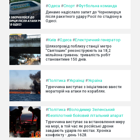
#
Одеса
#
Спорт
#
Футбольна команда
Динамо надіслало запит до Чорноморця
після ракетного удару Росії по стадіону в
Одесі.
#
Київ
#
Одеса
#
Електричний генератор
Шляхопровід поблизу станції метро
"Святошин" реконструюють за 18,2
мільйона гривень: тривалість робіт
становитиме 150 днів.
#
Політика
#
Українці
#
Україна
Туреччина виступає з ініціативою ввести
мораторій на атаки по кораблях.
#
Політика
#
Володимир Зеленський
#
Безпілотний бойовий літальний апарат
Туреччина виступає за встановлення миру
на морі, в той час як російські дрони
завдають ударів по містах. Хроніка
конфлікту - день 1628.