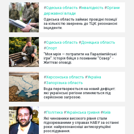
#
Одеська область
#
Інвалідність
#
Органи
державної влади
Одеська область займає провідні позиції
за кількістю звернень до ТЦК: резонансні
інциденти.
#
Одеська область
#
Донецька область
#
Спорт
"Моя мрія — потрапити на Паралімпійські
ігри". Історія бійця з позивним "Сєвєр" -
Життєві оповіді.
#
Херсонська область
#
Україна
#
Запорізька область
Вода перетворюється на новий дефіцит:
які українські регіони опиняються під
серйозною загрозою.
#
Політика
#
Українська гривня
#
Київ
Які чиновники високого рівня стали
підозрюваними у справах НАБУ за останні
роки: найрезонансніші антикорупційні
розслідування.