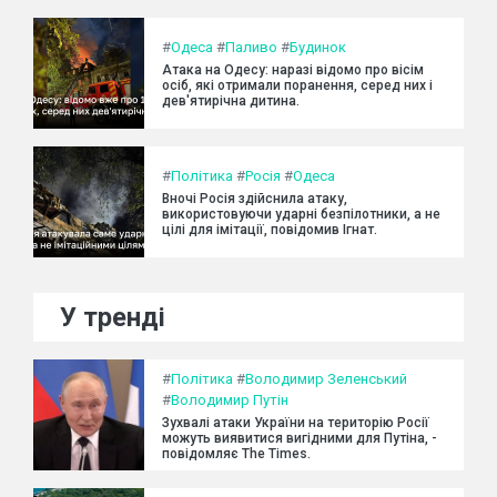
#
Одеса
#
Паливо
#
Будинок
Атака на Одесу: наразі відомо про вісім
осіб, які отримали поранення, серед них і
дев'ятирічна дитина.
#
Політика
#
Росія
#
Одеса
Вночі Росія здійснила атаку,
використовуючи ударні безпілотники, а не
цілі для імітації, повідомив Ігнат.
У тренді
#
Політика
#
Володимир Зеленський
#
Володимир Путін
Зухвалі атаки України на територію Росії
можуть виявитися вигідними для Путіна, -
повідомляє The Times.