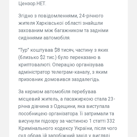
Цензор.НЕТ.
Згідно з повідомленнями, 24-річного
жителя Харківської області знайшли
захованим між багажником та задніми
сидіннями автомобіля.
"Тур" коштував $8 тисяч, частину з яких
(близько $2 тис.) було переказано в
криптовалюті. Операцію організував
адміністратор телеграм-каналу, з яким
призовник домовився заздалегідь.
За кермом автомобіля перебував
місцевий житель, а пасажиркою стала 23-
річна дівчина з Одещини, яка виступала
пособницею організатора. Її затримали та
висунули підозру за частиною 1 статті 332
Кримінального кодексу України, після чого
суд обрав їй запобіжний захід у вигляді