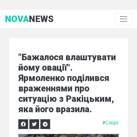
NOVA
NEWS
"Бажалося влаштувати
йому овації".
Ярмоленко поділився
враженнями про
ситуацію з Ракіцьким,
яка його вразила.
#
Спорт