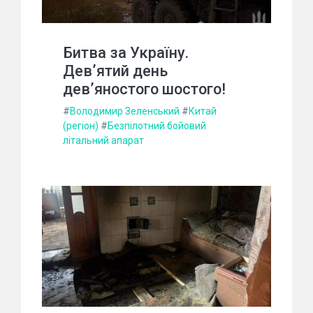
Битва за Україну.
Дев’ятий день
дев’яностого шостого!
#
Володимир Зеленський
#
Китай
(регіон)
#
Безпілотний бойовий
літальний апарат