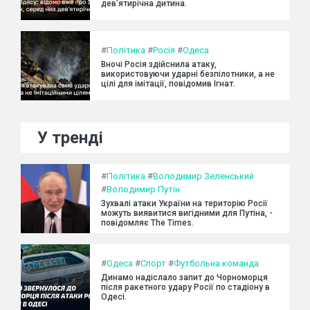
дев'ятирічна дитина.
#
Політика
#
Росія
#
Одеса
Вночі Росія здійснила атаку,
використовуючи ударні безпілотники, а не
цілі для імітації, повідомив Ігнат.
У тренді
#
Політика
#
Володимир Зеленський
#
Володимир Путін
Зухвалі атаки України на територію Росії
можуть виявитися вигідними для Путіна, -
повідомляє The Times.
#
Одеса
#
Спорт
#
Футбольна команда
Динамо надіслало запит до Чорноморця
після ракетного удару Росії по стадіону в
Одесі.