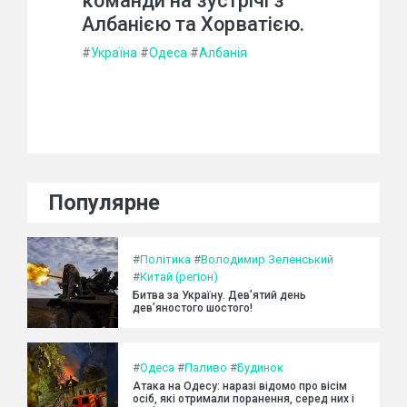
команди на зустрічі з
Албанією та Хорватією.
#
Україна
#
Одеса
#
Албанія
Популярне
#
Політика
#
Володимир Зеленський
#
Китай (регіон)
Битва за Україну. Дев’ятий день
дев’яностого шостого!
#
Одеса
#
Паливо
#
Будинок
Атака на Одесу: наразі відомо про вісім
осіб, які отримали поранення, серед них і