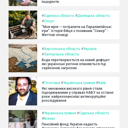
інциденти.
#
Одеська область
#
Донецька область
#
Спорт
"Моя мрія — потрапити на Паралімпійські
ігри". Історія бійця з позивним "Сєвєр" -
Життєві оповіді.
#
Херсонська область
#
Україна
#
Запорізька область
Вода перетворюється на новий дефіцит:
які українські регіони опиняються під
серйозною загрозою.
#
Політика
#
Українська гривня
#
Київ
Які чиновники високого рівня стали
підозрюваними у справах НАБУ за останні
роки: найрезонансніші антикорупційні
розслідування.
#
Українська гривня
#
Одеська область
#
Бізнес
Пенсійний фонд України надасть