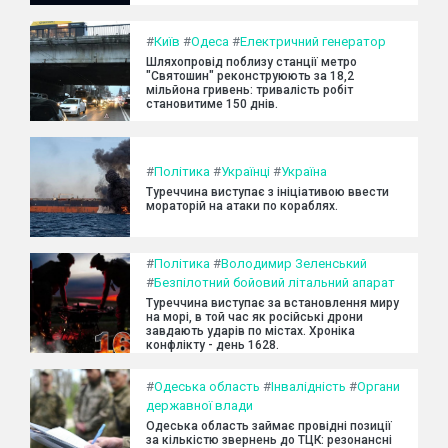
#
Київ
#
Одеса
#
Електричний генератор
Шляхопровід поблизу станції метро
"Святошин" реконструюють за 18,2
мільйона гривень: тривалість робіт
становитиме 150 днів.
#
Політика
#
Українці
#
Україна
Туреччина виступає з ініціативою ввести
мораторій на атаки по кораблях.
#
Політика
#
Володимир Зеленський
#
Безпілотний бойовий літальний апарат
Туреччина виступає за встановлення миру
на морі, в той час як російські дрони
завдають ударів по містах. Хроніка
конфлікту - день 1628.
#
Одеська область
#
Інвалідність
#
Органи
державної влади
Одеська область займає провідні позиції
за кількістю звернень до ТЦК: резонансні