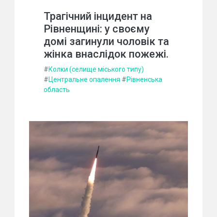
Трагічний інцидент на
Рівненщині: у своєму
домі загинули чоловік та
жінка внаслідок пожежі.
#
Колки (селище міського типу)
#
Центральне опалення
#
Рівненська
область