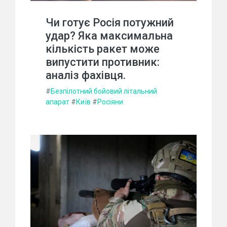
Чи готує Росія потужний
удар? Яка максимальна
кількість ракет може
випустити противник:
аналіз фахівця.
#
Безпілотний бойовий літальний
апарат
#
Київ
#
Росіяни