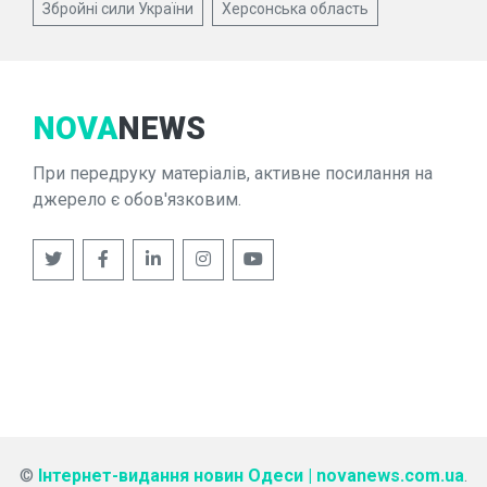
Збройні сили України
Херсонська область
NOVA
NEWS
При передруку матеріалів, активне посилання на
джерело є обов'язковим.
©
Інтернет-видання новин Одеси | novanews.com.ua
.