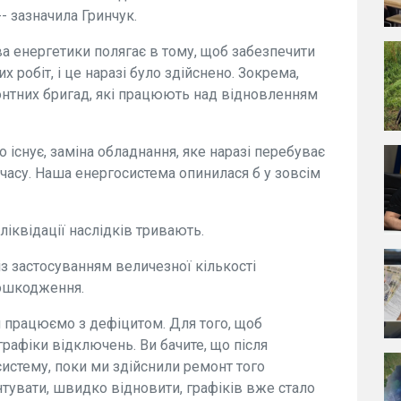
- зазначила Гринчук.
ва енергетики полягає в тому, щоб забезпечити
 робіт, і це наразі було здійснено. Зокрема,
онтних бригад, які працюють над відновленням
о існує, заміна обладнання, яке наразі перебуває
 часу. Наша енергосистема опинилася б у зовсім
 ліквідації наслідків тривають.
 із застосуванням величезної кількості
пошкодження.
ми працюємо з дефіцитом. Для того, щоб
рафіки відключень. Ви бачите, що після
 систему, поки ми здійснили ремонт того
увати, швидко відновити, графіків вже стало