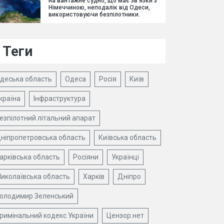
на вантажне судно, що має зв'язки з
Німеччиною, неподалік від Одеси,
використовуючи безпілотники.
Теги
деська область
Одеса
Росія
Київ
країна
Інфраструктура
езпілотний літальний апарат
ніпропетровська область
Київська область
арківська область
Росіяни
Українці
иколаївська область
Харків
Дніпро
олодимир Зеленський
римінальний кодекс України
Цензор.нет