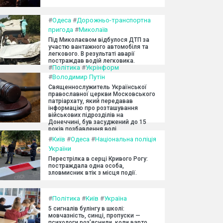
#
Одеса
#
Дорожньо-транспортна
пригода
#
Миколаїв
Під Миколаєвом відбулося ДТП за
участю вантажного автомобіля та
легкового. В результаті аварії
постраждав водій легковика.
#
Політика
#
Укрінформ
#
Володимир Путін
Священнослужитель Української
православної церкви Московського
патріархату, який передавав
інформацію про розташування
військових підрозділів на
Донеччині, був засуджений до 15
років позбавлення волі.
#
Київ
#
Одеса
#
Національна поліція
України
Перестрілка в серці Кривого Рогу:
постраждала одна особа,
зловмисник втік з місця події.
#
Політика
#
Київ
#
Україна
5 сигналів булінгу в школі:
мовчазність, синці, пропуски —
психологи роз’яснили, коли варто