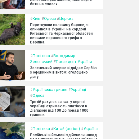
бити на сполох.
#
Київ
#
Одеса
#
Церква
Перетнувши половину Європи, я
опинився в Україні: на кордоні
Київської та Черкаської областей
виявили пораненого грифа з
Берліна.
#
Політика
#
Володимир
Зеленський
#
Президент України
Зеленський вперше відвідає Сербію
з офіційним візитом: оголошено
дату.
#
Українська гривня
#
Українці
#
Одеса
Третій рахунок за газ: у серпні
українці отримають платіжки в
діапазоні від 100 до понад 1000
гривень.
#
Політика
#
Китай (регіон)
#
Україна
Російські військові здійснили напад