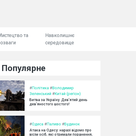
Мистецтво та
Навколишнє
розваги
середовище
Популярне
#
Політика
#
Володимир
Зеленський
#
Китай (регіон)
Битва за Україну. Дев’ятий день
дев’яностого шостого!
#
Одеса
#
Паливо
#
Будинок
Атака на Одесу: наразі відомо про
вісім осіб, які отримали поранення,