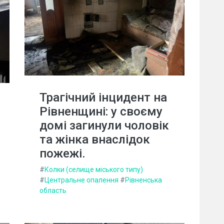
Трагічний інцидент на
Рівненщині: у своєму
домі загинули чоловік
та жінка внаслідок
пожежі.
#
Колки (селище міського типу)
#
Центральне опалення
#
Рівненська
область