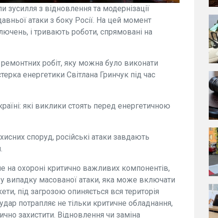
ли зусилля з відновлення та модернізації
авньої атаки з боку Росії. На цей момент
лючень, і тривають роботи, спрямовані на
ремонтних робіт, яку можна було виконати
ерка енергетики Світлана Гринчук під час
країні: які виклики стоять перед енергетичною
ахисних споруд, російські атаки завдають
.
е на охороні критично важливих компонентів,
, у випадку масованої атаки, яка може включати
акети, під загрозою опиняється вся територія
під удар потрапляє не тільки критичне обладнання,
ично захистити. Відновлення чи заміна