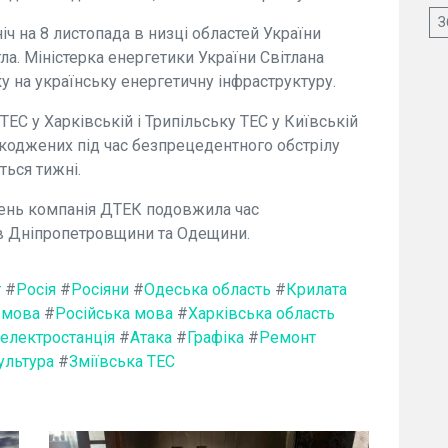
З
іч на 8 листопада в низці областей України
а. Міністерка енергетики України Світлана
у на українську енергетичну інфраструктуру.
ТЕС у Харківській і Трипільську ТЕС у Київській
коджених під час безпрецедентного обстрілу
ться тижні.
ень компанія ДТЕК подовжила час
ів Дніпропетровщини та Одещини.
т
#
Росія
#
Росіяни
#
Одеська область
#
Крилата
 мова
#
Російська мова
#
Харківська область
електростанція
#
Атака
#
Графіка
#
Ремонт
ультура
#
Зміївська ТЕС