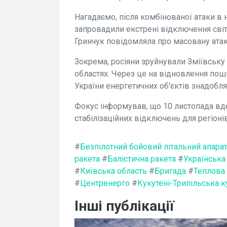
Нагадаємо, після комбінованої атаки в н
запровадили екстрені відключення світл
Гринчук повідомляла про масовану атак
Зокрема, росіяни зруйнували Зміївську 
областях. Через це на відновлення пош
України енергетичних об'єктів знадобля
Фокус інформував, що 10 листопада вд
стабілізаційних відключень для регіон
#
Безпілотний бойовий літальний апара
ракета
#
Балістична ракета
#
Українська
#
Київська область
#
Бригада
#
Теплова 
#
Центренерго
#
Кукутені-Трипільська к
Інші публікації