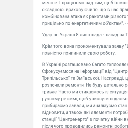
менше. І працюємо над тим, щоб їх міні
складною, враховуючи те, що в нас пр
комбінована атака як ракетами різного 
прицільно по енергетичним об'єктам", --
Удар по Україні 8 листопада - напад на 
Крім того вона прокоментувала заяву "Ц
повністю припинили свою роботу.
В Україні розташовано багато теплоелек
Сфокусуємося на інформації від "Центре
Трипільської та Зміївської. Насправді, 
розпочали ремонти. Не буду детально 
триває. Часто ми стикаємось із ситуація
ручному режимі, щоб уникнути подальш
прибираємо завали, ми аналізуємо стан
відновити, а також які елементи потреб
станції "Центренерго" з початку війни 
після чого проводились ремонтні роботи