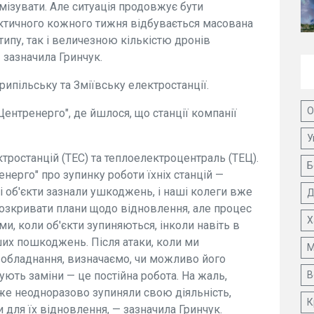
мізувати. Але ситуація продовжує бути
актичного кожного тижня відбувається масована
типу, так і величезною кількістю дронів
 зазначила Гринчук.
Трипільську та Зміївську електростанції.
О
ентренерго", де йшлося, що станції компанії
У
тростанцій (ТЕС) та теплоелектроцентраль (ТЕЦ).
Б
нерго" про зупинку роботи їхніх станцій —
ці об'єкти зазнали ушкоджень, і наші колеги вже
Д
розкривати плани щодо відновлення, але процес
Х
ми, коли об'єкти зупиняються, інколи навіть в
их пошкоджень. Після атаки, коли ми
М
 обладнання, визначаємо, чи можливо його
ують заміни — це постійна робота. На жаль,
В
вже неодноразово зупиняли свою діяльність,
К
 для їх відновлення, — зазначила Гринчук.