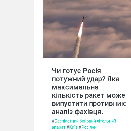
Чи готує Росія
потужний удар? Яка
максимальна
кількість ракет може
випустити противник:
аналіз фахівця.
#
Безпілотний бойовий літальний
апарат
#
Київ
#
Росіяни