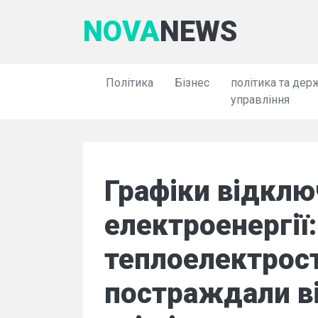
NOVA
NEWS
Політика
Бізнес
політика та дер
управління
Графіки відкл
електроенергії:
теплоелектрост
постраждали від