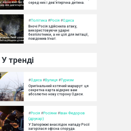
серед них і дев'ятирічна дитина.
#
Політика
#
Росія
#
Одеса
Вночі Росія здійснила атаку,
використовуючи ударні
безпілотники, а не цілі для імітації,
повідомив Ігнат.
У тренді
#
Одеса
#
Вулиця
#
Туризм
Оригінальний котячий маршрут: ця
секретна карта відкриє вам
абсолютно нову сторону Одеси.
#
Росія
#
Росіяни
#
Іван Федоров
(друкар)
У Запоріжжі внаслідок нападу Росії
загорілася офісна споруда.