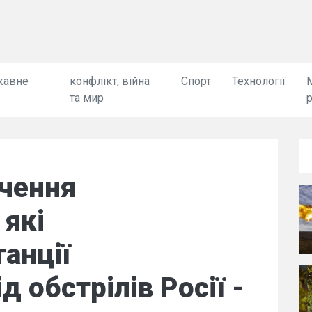
жавне
конфлікт, війна
Спорт
Технології
та мир
ючення
 які
анції
 обстрілів Росії -