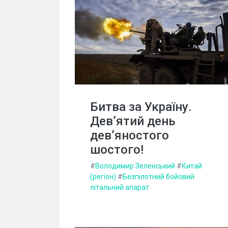
Битва за Україну.
Дев’ятий день
дев’яностого
шостого!
#
Володимир Зеленський
#
Китай
(регіон)
#
Безпілотний бойовий
літальний апарат