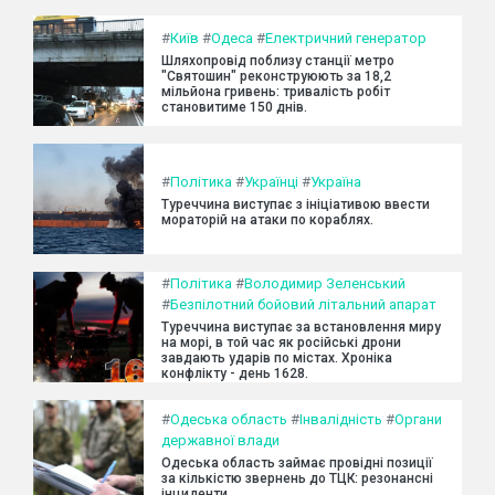
#
Київ
#
Одеса
#
Електричний генератор
Шляхопровід поблизу станції метро
"Святошин" реконструюють за 18,2
мільйона гривень: тривалість робіт
становитиме 150 днів.
#
Політика
#
Українці
#
Україна
Туреччина виступає з ініціативою ввести
мораторій на атаки по кораблях.
#
Політика
#
Володимир Зеленський
#
Безпілотний бойовий літальний апарат
Туреччина виступає за встановлення миру
на морі, в той час як російські дрони
завдають ударів по містах. Хроніка
конфлікту - день 1628.
#
Одеська область
#
Інвалідність
#
Органи
державної влади
Одеська область займає провідні позиції
за кількістю звернень до ТЦК: резонансні
інциденти.