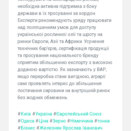
необхідна активна підтримка з боку
держави в їх просуванні за кордон.
Експерти рекомендують уряду працювати
над поліпшенням умов для доступу
української рослинної олії та шроту на
ринки Європи, Азії та Африки. Усунення
технічних бар'єрів, сертифікація продукції
та просування національного бренду
сприятим збільшенню експорту з високою
доданою вартістю. Як зазначають у ВАР,
якщо переробка стане вигідною, аграрії
самі проявлять інтерес до збільшення
постачання сировини на внутрішній ринок
без жодних обмежень.
#
Київ
#
Україна
#
Європейський Союз
#
Одеса
#
Ціна
#
Зерно
#
Німеччина
#
тонна
#
Бізнес
#
Железняк Ярослав Іванович