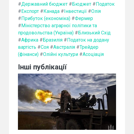
#
Державний бюджет
#
Бюджет
#
Податок
#
Експорт
#
Канада
#
Інвестиції
#
Олія
#
Прибуток (економіка)
#
Фермер
#
Міністерство аграрної політики та
продовольства (Україна)
#
Близький Схід
#
Африка
#
Бразилія
#
Податок на додану
вартість
#
Соя
#
Австралія
#
Трейдер
(фінанси)
#
Олійні культури
#
Асоціація
Інші публікації