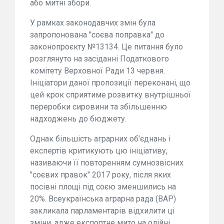
або митні збори.
У рамках законодавчих змін була
запропонована "соєва поправка" до
законопроєкту №13134. Це питання було
розглянуто на засіданні Податкового
комітету Верховної Ради 13 червня.
Ініціатори даної пропозиції переконані, що
цей крок сприятиме розвитку внутрішньої
переробки сировини та збільшенню
надходжень до бюджету.
Однак більшість аграрних об'єднань і
експертів критикують цю ініціативу,
називаючи її повторенням сумнозвісних
"соєвих правок" 2017 року, після яких
посівні площі під соєю зменшились на
20%. Всеукраїнська аграрна рада (ВАР)
закликала парламентарів відхилити ці
зміни, адже експортне мито на олійні