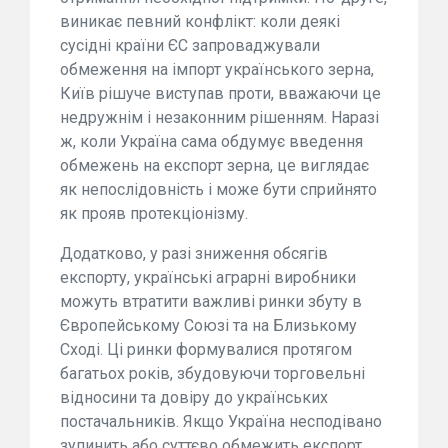
виникає певний конфлікт: коли деякі
сусідні країни ЄС запроваджували
обмеження на імпорт українського зерна,
Київ рішуче виступав проти, вважаючи це
недружнім і незаконним рішенням. Наразі
ж, коли Україна сама обдумує введення
обмежень на експорт зерна, це виглядає
як непослідовність і може бути сприйнято
як прояв протекціонізму.
Додатково, у разі зниження обсягів
експорту, українські аграрні виробники
можуть втратити важливі ринки збуту в
Європейському Союзі та на Близькому
Сході. Ці ринки формувалися протягом
багатьох років, збудовуючи торговельні
відносини та довіру до українських
постачальників. Якщо Україна несподівано
зупинить або суттєво обмежить експорт