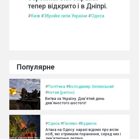
тепер відкрито і в Дніпрі.
#
Київ
#
Збройні сили України
#
Одеса
Популярне
#
Політика
#
Володимир Зеленський
#
Китай (регіон)
Битва за Україну. Дев’ятий день
дев’яностого шостого!
#
Одеса
#
Паливо
#
Будинок
Атака на Одесу: наразі відомо про вісім
осіб, які отримали поранення, серед них і
дев'ятирічна дитина.