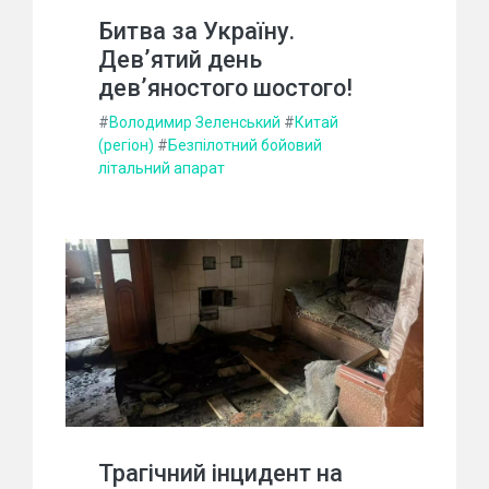
Битва за Україну.
Дев’ятий день
дев’яностого шостого!
#
Володимир Зеленський
#
Китай
(регіон)
#
Безпілотний бойовий
літальний апарат
Трагічний інцидент на