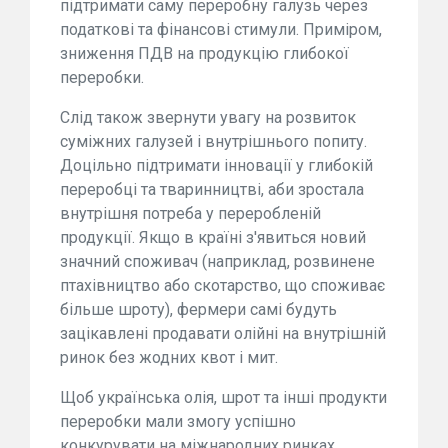
підтримати саму переробну галузь через
податкові та фінансові стимули. Приміром,
зниження ПДВ на продукцію глибокої
переробки.
Слід також звернути увагу на розвиток
суміжних галузей і внутрішнього попиту.
Доцільно підтримати інновації у глибокій
переробці та тваринництві, аби зростала
внутрішня потреба у переробленій
продукції. Якщо в країні з'явиться новий
значний споживач (наприклад, розвинене
птахівництво або скотарство, що споживає
більше шроту), фермери самі будуть
зацікавлені продавати олійні на внутрішній
ринок без жодних квот і мит.
Щоб українська олія, шрот та інші продукти
переробки мали змогу успішно
конкурувати на міжнародних ринках,