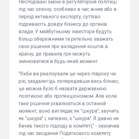
Несподівані зміни в регуляторній політиці
під час сезону, особливо в час жнив або в
період активного експорту, суттєво
підривають довіру бізнесу до органів
влади. У майбутньому інвестори будуть
більш обережними та ретельно зважать
своє рішення про вкладення коштів в
країну, де правила гри можуть
змінюватися в будь-який момент.
"Якби ви реалізували це через півроку чи
рік, заздалегідь попередивши весь бізнес,
це можна було б назвати державною
політикою або протекціонізмом. Але коли
таке рішення ухвалюється в останній
момент, воно виглядає як "шкура", звучить
як "шкура" і, напевно, є "шкура". Я давно не
бачив такого підходу в комітеті," - зазначив
під час засідання Податкового комітету