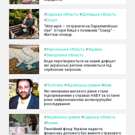
#
Одеська область
#
Донецька область
#
Спорт
"Моя мрія — потрапити на Паралімпійські
ігри". Історія бійця з позивним "Сєвєр" -
Життєві оповіді.
#
Херсонська область
#
Україна
#
Запорізька область
Вода перетворюється на новий дефіцит:
які українські регіони опиняються під
серйозною загрозою.
#
Політика
#
Українська гривня
#
Київ
Які чиновники високого рівня стали
підозрюваними у справах НАБУ за останні
роки: найрезонансніші антикорупційні
розслідування.
#
Українська гривня
#
Одеська область
#
Бізнес
Пенсійний фонд України надасть
фінансову допомогу без вимоги страхового