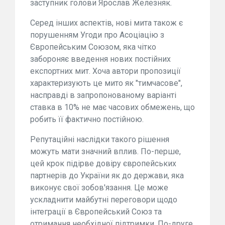
заступник голови Ярослав Железняк.
Серед інших аспектів, нові мита також є
порушенням Угоди про Асоціацію з
Європейським Союзом, яка чітко
забороняє введення нових постійних
експортних мит. Хоча автори пропозиції
характеризують це мито як "тимчасове",
насправді в запропонованому варіанті
ставка в 10% не має часових обмежень, що
робить її фактично постійною.
Репутаційні наслідки такого рішення
можуть мати значний вплив. По-перше,
цей крок підірве довіру європейських
партнерів до України як до держави, яка
виконує свої зобов'язання. Це може
ускладнити майбутні переговори щодо
інтеграції в Європейський Союз та
отримання необхідної підтримки. По-друге,