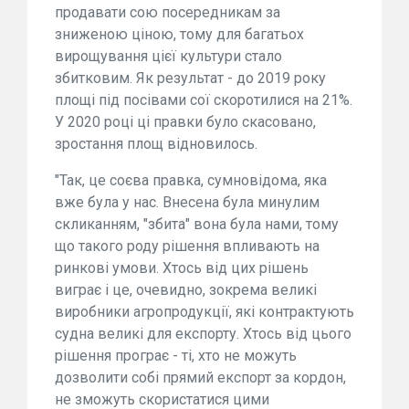
продавати сою посередникам за
зниженою ціною, тому для багатьох
вирощування цієї культури стало
збитковим. Як результат - до 2019 року
площі під посівами сої скоротилися на 21%.
У 2020 році ці правки було скасовано,
зростання площ відновилось.
"Так, це соєва правка, сумновідома, яка
вже була у нас. Внесена була минулим
скликанням, "збита" вона була нами, тому
що такого роду рішення впливають на
ринкові умови. Хтось від цих рішень
виграє і це, очевидно, зокрема великі
виробники агропродукції, які контрактують
судна великі для експорту. Хтось від цього
рішення програє - ті, хто не можуть
дозволити собі прямий експорт за кордон,
не зможуть скористатися цими