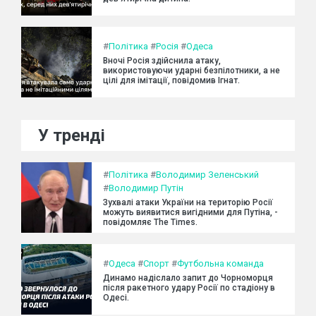
#
Політика
#
Росія
#
Одеса
Вночі Росія здійснила атаку,
використовуючи ударні безпілотники, а не
цілі для імітації, повідомив Ігнат.
У тренді
#
Політика
#
Володимир Зеленський
#
Володимир Путін
Зухвалі атаки України на територію Росії
можуть виявитися вигідними для Путіна, -
повідомляє The Times.
#
Одеса
#
Спорт
#
Футбольна команда
Динамо надіслало запит до Чорноморця
після ракетного удару Росії по стадіону в
Одесі.