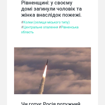
Рівненщині: у своєму
домі загинули чоловік та
жінка внаслідок пожежі.
#
Колки (селище міського типу)
#
Центральне опалення
#
Рівненська
область
Чи готує Росія потужний