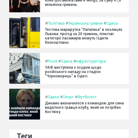
електросамокатами e-Wings, за суму 97,6
мільйона гривень.
#
Політика
#
Українська гривня
#
Одеса
Тестова маршрутка "Лапаївка" в околицях
Львова: проїзд за 20 гривень, пільгові
категорії пасажирів можуть їздити
безкоштовно.
#
Росія
#
Одеса
#
Інфраструктура
УАФ виступила з осудом щодо
російського нападу на стадіон
"Чорноморець" в Одесі.
#
Одеса
#
Спорт
#
Футболіст
Динамо визначилося з командою для сина
видатного гравця клубу, який не потрібен
Костюку.
Теги