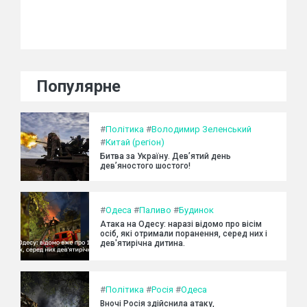
Популярне
#
Політика
#
Володимир Зеленський
#
Китай (регіон)
Битва за Україну. Дев’ятий день
дев’яностого шостого!
#
Одеса
#
Паливо
#
Будинок
Атака на Одесу: наразі відомо про вісім
осіб, які отримали поранення, серед них і
дев'ятирічна дитина.
#
Політика
#
Росія
#
Одеса
Вночі Росія здійснила атаку,