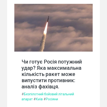
Чи готує Росія потужний
удар? Яка максимальна
кількість ракет може
випустити противник:
аналіз фахівця.
#
Безпілотний бойовий літальний
апарат
#
Київ
#
Росіяни