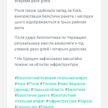
зокрема двоє дітей.
Росія також здійснила напад на Київ,
використавши балістичні ракети, і наслідки
цього відображаються в трьох районах
міста.
Після удару безпілотника по Черкащині
рятувальники змогли визволити з-під
уламків двох дітей і чотирьох дорослих.
* На Одещині зафіксовано масштабні
пожежі на об'єктах інфраструктури.
#
Безпілотний бойовий літальний апарат
#
Київ
#
Росія
#
Росіяни
#
Іван Федоров
(друкар)
#
Одеська область
#
Балістика
#
Балістична ракета
#
Безпілотний
літальний апарат
#
Інфраструктура
#
Харків
#
Цензор.нет
#
Ракета