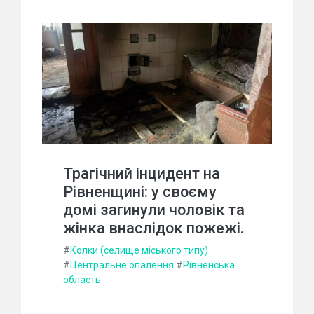
Трагічний інцидент на
Рівненщині: у своєму
домі загинули чоловік та
жінка внаслідок пожежі.
#
Колки (селище міського типу)
#
Центральне опалення
#
Рівненська
область