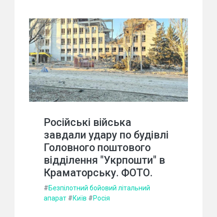
Російські війська
завдали удару по будівлі
Головного поштового
відділення "Укрпошти" в
Краматорську. ФОТО.
#
Безпілотний бойовий літальний
апарат
#
Київ
#
Росія