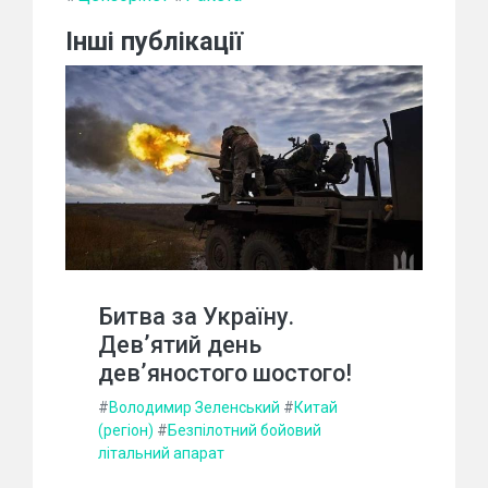
Інші публікації
Битва за Україну.
Дев’ятий день
дев’яностого шостого!
#
Володимир Зеленський
#
Китай
(регіон)
#
Безпілотний бойовий
літальний апарат