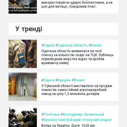
використовуючи ударні безпілотники, а не
цілі для імітації, повідомив Ігнат.
У тренді
#
Одеса
#
Одеська область
#
Бізнес
Одеська область виявилася на чолі
списку за кількістю скарг на ТЦК: Лубінець
оприлюднив жорстке відео та зробив
вражаючу заяву.
#
Одеса
#
Аукціон
#
Бізнес
У Сумській області виставлено на продаж
повністю самостійний агропереробний
завод за ціну 1,2 мільйона доларів.
#
Політика
#
Володимир Зеленський
#
Безпілотний бойовий літальний апарат
Битва за Україну. Дата: 1626 рік.