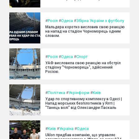
#
Росія
#
Одеса
#
Збірна України з футболу
Мальдера коротко висловив свою реакцію
на напад на стадіон Чорноморець одним
словом.
#
Росія
#
Одеса
#
Спорт
УАФ висловила свою реакцію на обстріл
стадіону "Чорноморець", здійснений
Росією.
#
Політика
#
Укрінформ
#
Київ
Удар по спортивному комплексу в Одесі |
Напад морських безпілотників у Ялті |
"Танець волі" від Олександри Паскаль
#
Київ
#
Україна
#
Одеса
Uklon придбав компанію, що управляє