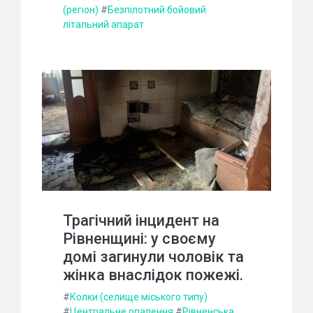
(регіон)
#
Безпілотний бойовий
літальний апарат
Трагічний інцидент на
Рівненщині: у своєму
домі загинули чоловік та
жінка внаслідок пожежі.
#
Колки (селище міського типу)
#
Центральне опалення
#
Рівненська