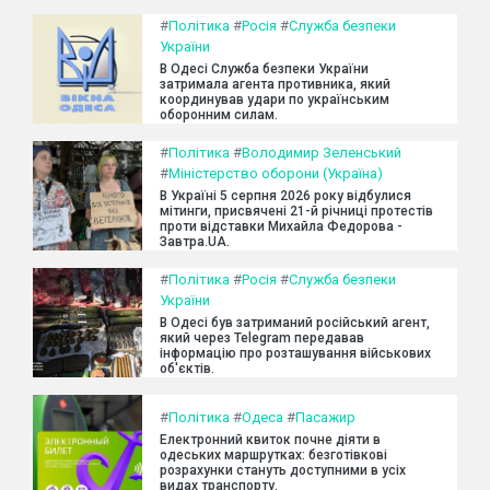
#
Політика
#
Росія
#
Служба безпеки
України
В Одесі Служба безпеки України
затримала агента противника, який
координував удари по українським
оборонним силам.
#
Політика
#
Володимир Зеленський
#
Міністерство оборони (Україна)
В Україні 5 серпня 2026 року відбулися
мітинги, присвячені 21-й річниці протестів
проти відставки Михайла Федорова -
Завтра.UA.
#
Політика
#
Росія
#
Служба безпеки
України
В Одесі був затриманий російський агент,
який через Telegram передавав
інформацію про розташування військових
об'єктів.
#
Політика
#
Одеса
#
Пасажир
Електронний квиток почне діяти в
одеських маршрутках: безготівкові
розрахунки стануть доступними в усіх
видах транспорту.