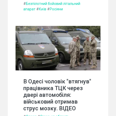
#
Безпілотний бойовий літальний
апарат
#
Київ
#
Росіяни
В Одесі чоловік "втягнув"
працівника ТЦК через
двері автомобіля:
військовий отримав
струс мозку. ВІДЕО