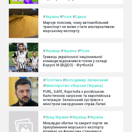
#
Україна
#
Росія
#
Одеса
Марчук пояснив, чому автомобільний
транспорт не може стати альтернативою
морському експорту.
#
Українці
#
Україна
#
Росія
Гравець української національної
команди відзначився голом у складі
Борусії М (ВІДЕО) - Футбол24
#
Політика
#
Володимир Зеленський
#
Міністерство оборони (Україна)
PURL, SAFE, боротьба з російською
балістичною загрозою та європейська
інтеграція: Зеленський зустрівся з
міністром закордонних справ Латвії.
#
Уряд України
#
Українці
#
Україна
Мільярдні збитки та закриті порти: як
призупинення морського експорту
впливає на фінансове становище