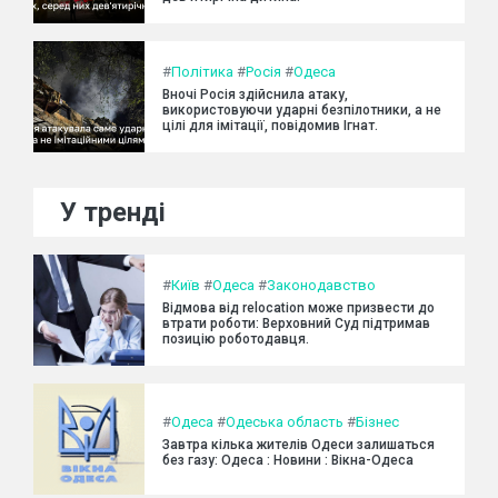
#
Політика
#
Росія
#
Одеса
Вночі Росія здійснила атаку,
використовуючи ударні безпілотники, а не
цілі для імітації, повідомив Ігнат.
У тренді
#
Київ
#
Одеса
#
Законодавство
Відмова від relocation може призвести до
втрати роботи: Верховний Суд підтримав
позицію роботодавця.
#
Одеса
#
Одеська область
#
Бізнес
Завтра кілька жителів Одеси залишаться
без газу: Одеса : Новини : Вікна-Одеса