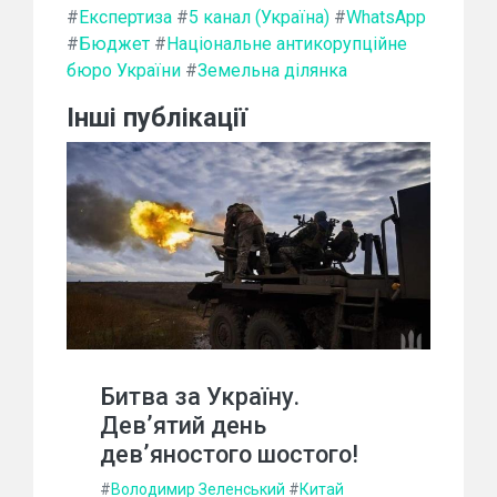
#
Експертиза
#
5 канал (Україна)
#
WhatsApp
#
Бюджет
#
Національне антикорупційне
бюро України
#
Земельна ділянка
Інші публікації
Битва за Україну.
Дев’ятий день
дев’яностого шостого!
#
Володимир Зеленський
#
Китай