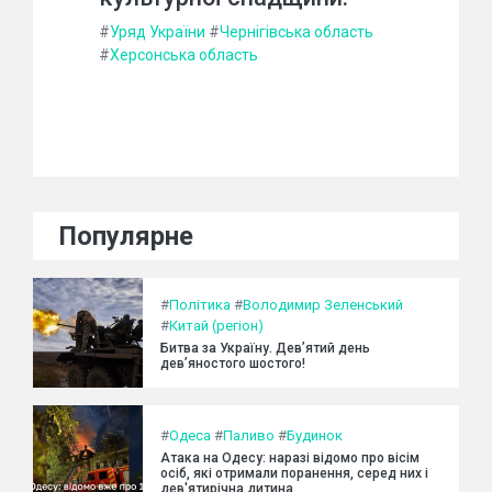
#
Уряд України
#
Чернігівська область
#
Херсонська область
Популярне
#
Політика
#
Володимир Зеленський
#
Китай (регіон)
Битва за Україну. Дев’ятий день
дев’яностого шостого!
#
Одеса
#
Паливо
#
Будинок
Атака на Одесу: наразі відомо про вісім
осіб, які отримали поранення, серед них і
дев'ятирічна дитина.