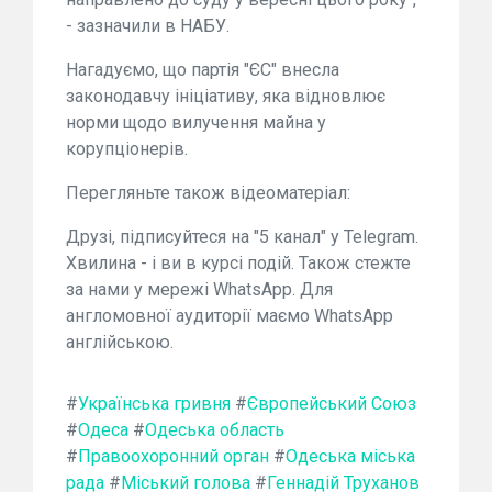
- зазначили в НАБУ.
Нагадуємо, що партія "ЄС" внесла
законодавчу ініціативу, яка відновлює
норми щодо вилучення майна у
корупціонерів.
Перегляньте також відеоматеріал:
Друзі, підписуйтеся на "5 канал" у Telegram.
Хвилина - і ви в курсі подій. Також стежте
за нами у мережі WhatsApp. Для
англомовної аудиторії маємо WhatsApp
англійською.
#
Українська гривня
#
Європейський Союз
#
Одеса
#
Одеська область
#
Правоохоронний орган
#
Одеська міська
рада
#
Міський голова
#
Геннадій Труханов