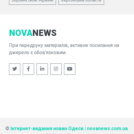
Збройні сили України
Херсонська область
NOVA
NEWS
При передруку матеріалів, активне посилання на
джерело є обов'язковим.
©
Інтернет-видання новин Одеси | novanews.com.ua
.