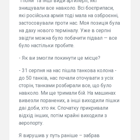
"Піони" та інші види артилерії, які
знищували все навколо. Всі боєприпаси,
які російська армія тоді мала на озброєнні,
застосовували проти нас. Моя позиція була
на даху нового терміналу. Уже в серпні
звідти можна було побачити підвал — все
було настільки пробите.
- Як ви змогли покинути це місце?
- 31 серпня на нас пішла танкова колона -
до 50 танків, нас почали оточувати з усіх
сторін, танками розбирали все, що було
навколо. Ми ще тримали бій. На машинах
вивезли поранених, а інші виходили пішки
дві доби, хто як. Спочатку прикривали
відхід інших, потім крайні виходили з
аеропорту.
Я вирушив у путь раніше – забрав