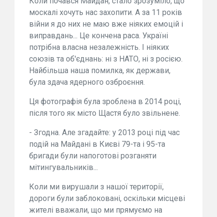
Коли почався Майдан, стало зрозуміло, що
москалі хочуть нас захопити. А за 11 років
війни я до них не маю вже ніяких емоцій і
виправдань... Це кончена раса. Україні
потрібна власна незалежність. І ніяких
союзів та об'єднань: ні з НАТО, ні з росією.
Найбільша наша помилка, як держави,
була здача ядерного озброєння.
Ця фотографія була зроблена в 2014 році,
після того як місто Щастя було звільнене.
- Згодна. Але згадайте: у 2013 році під час
подій на Майдані в Києві 79-та і 95-та
бригади були напоготові розганяти
мітингувальників...
Коли ми вирушали з нашої території,
дороги були заблоковані, оскільки місцеві
жителі вважали, що ми прямуємо на