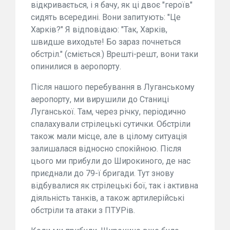
відкривається, і я бачу, як ці двоє "героїв"
сидять всередині. Вони запитують: "Це
Харків?" Я відповідаю: "Так, Харків,
швидше виходьте! Бо зараз почнеться
обстріл." (сміється.) Врешті-решт, вони таки
опинилися в аеропорту.
Після нашого перебування в Луганському
аеропорту, ми вирушили до Станиці
Луганської. Там, через річку, періодично
спалахували стрілецькі сутички. Обстріли
також мали місце, але в цілому ситуація
залишалася відносно спокійною. Після
цього ми прибули до Широкиного, де нас
приєднали до 79-ї бригади. Тут знову
відбувалися як стрілецькі бої, так і активна
діяльність танків, а також артилерійські
обстріли та атаки з ПТУРів.