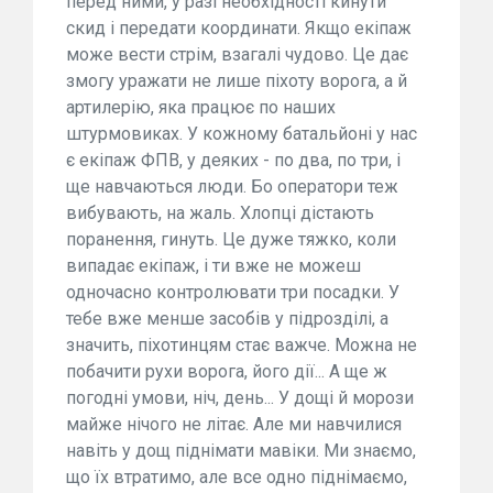
перед ними, у разі необхідності кинути
скид і передати координати. Якщо екіпаж
може вести стрім, взагалі чудово. Це дає
змогу уражати не лише піхоту ворога, а й
артилерію, яка працює по наших
штурмовиках. У кожному батальйоні у нас
є екіпаж ФПВ, у деяких - по два, по три, і
ще навчаються люди. Бо оператори теж
вибувають, на жаль. Хлопці дістають
поранення, гинуть. Це дуже тяжко, коли
випадає екіпаж, і ти вже не можеш
одночасно контролювати три посадки. У
тебе вже менше засобів у підрозділі, а
значить, піхотинцям стає важче. Можна не
побачити рухи ворога, його дії... А ще ж
погодні умови, ніч, день... У дощі й морози
майже нічого не літає. Але ми навчилися
навіть у дощ піднімати мавіки. Ми знаємо,
що їх втратимо, але все одно піднімаємо,