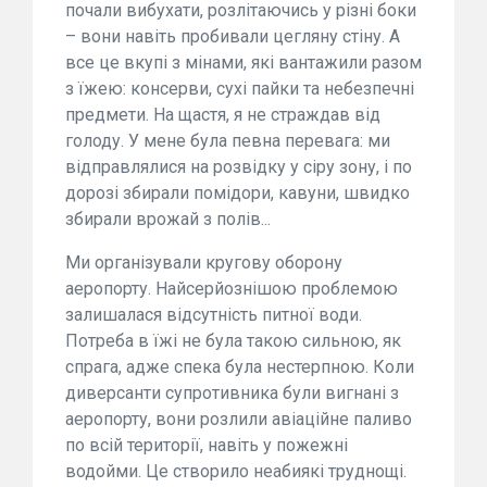
почали вибухати, розлітаючись у різні боки
– вони навіть пробивали цегляну стіну. А
все це вкупі з мінами, які вантажили разом
з їжею: консерви, сухі пайки та небезпечні
предмети. На щастя, я не страждав від
голоду. У мене була певна перевага: ми
відправлялися на розвідку у сіру зону, і по
дорозі збирали помідори, кавуни, швидко
збирали врожай з полів...
Ми організували кругову оборону
аеропорту. Найсерйознішою проблемою
залишалася відсутність питної води.
Потреба в їжі не була такою сильною, як
спрага, адже спека була нестерпною. Коли
диверсанти супротивника були вигнані з
аеропорту, вони розлили авіаційне паливо
по всій території, навіть у пожежні
водойми. Це створило неабиякі труднощі.