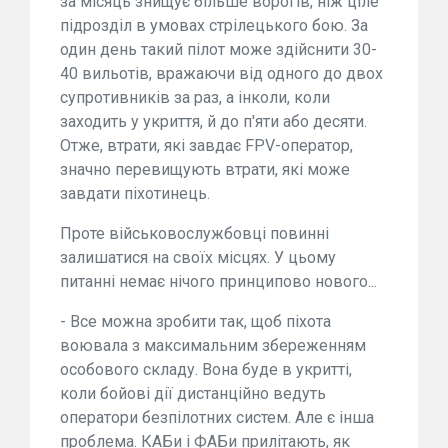
за місяць знищує більше ворогів, ніж ціле
підрозділ в умовах стрілецького бою. За
один день такий пілот може здійснити 30-
40 вильотів, вражаючи від одного до двох
супротивників за раз, а інколи, коли
заходить у укриття, й до п'яти або десяти.
Отже, втрати, які завдає FPV-оператор,
значно перевищують втрати, які може
завдати піхотинець.
Проте військовослужбовці повинні
залишатися на своїх місцях. У цьому
питанні немає нічого принципово нового...
- Все можна зробити так, щоб піхота
воювала з максимальним збереженням
особового складу. Вона буде в укритті,
коли бойові дії дистанційно ведуть
оператори безпілотних систем. Але є інша
проблема. КАБи і ФАБи прилітають, як