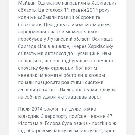
Майдан. Однак нас направили в Харківську
область. Це сталося 11 травня 2014 року,
коли ми займали позиції оборони та
блокпости. Цей день є також моїм днем
народження, і на той момент я вже
перебував у Луганській області. Вся наша
бригада сіла в ешелон, і через Харківську
область ми дісталися до Луганщини. Нам
пощастило, що все відбувалося поступово:
спочатку були стрілецькі бої, потім
невеликі мінометні обстріли, а згодом
почали працювати реактивні системи
залпового вогню. На аеропорту ми відчули
на собі всі удари, які завдавав ворог.
Після 2014 року я... ну, дуже тяжко
відходив. З аеропорту приїхав - важив 47
кілограмів. Голова була важка - постійно ж
під обстрілами, контузія за контузією, кров