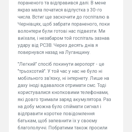
пораненого та відправився далі. В мене
якраз мала початися відпустка з 30-го
числа. Встиг ще заскочити до госпіталю в
Чернівцях, щоб забрати пораненого, поки
волонтери були готові нас підвезти. Ми
виїхали, і незабаром той госпіталь зазнав
удару від РСЗВ. Через десять днів я
повернувся назад на Луганщину.
"Легкий" спосіб покинути аеропорт - це
"трьохсотий". У той час у нас не було ні
мобільного зв'язку, ні інтернету. Лише на
даху іноді вдавалося отримати смс. Тоді
користувалися кнопковими телефонами,
які довго тримали заряд акумулятора. Раз
на добу можна було спіймати сигнал і
відправити коротке повідомлення
батькам, щоб запевнити їх у своєму
благополуччі. Побратими також просили