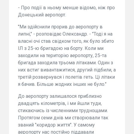
- Про події в ньому менше відомо, ніж про
Донецький аеропорт.
"Ми здійснили прорив до аеропорту в
липні," - розповідає Олександр. - "Тоді я на
власні очі став свідком того, як було збито
ІЛ з 25-ю бригадою на борту. Коли ми
заходили на територію аеропорту, 25-та
бригада заходила трьома літаками. Один з
них встиг вивантажитися, другий підбили, а
третій розвернувся і полетів геть. Ці літаки
я бачив. Більше жодних інших не було."
До аеропорту залишалося приблизно
двадцять кілометрів, і ми йшли туди,
стикаючись із численними труднощами.
Протягом семи днів ми створювали так
званий "коридор життя". У самому
аеропорту нас постійно піддавали