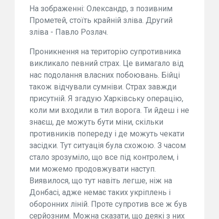
На зображенні: Олександр, з позивним
Прометей, стоїть крайній зліва. Другий
зліва - Павло Розлач.
Проникнення на територію супротивника
викликало певний страх. Це вимагало від
нас подолання власних побоювань. Бійці
також відчували сумніви. Страх завжди
присутній. Я згадую Харківську операцію,
коли ми входили в тил ворога. Ти йдеш і не
знаєш, де можуть бути міни, скільки
противників попереду і де можуть чекати
засідки. Тут ситуація була схожою. З часом
стало зрозуміло, що все під контролем, і
ми можемо продовжувати наступ.
Виявилося, що тут навіть легше, ніж на
Донбасі, адже немає таких укріплень і
оборонних ліній. Проте супротив все ж був
серйозним. Можна сказати, що деякі з них