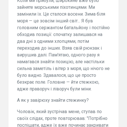
Коли ми прибули, Широкине вже було
зайняте морськими піхотинцями. Ми
замінили їх. Це сталося восени. Зима біля
моря — це зовсім інший світ... Я був
головним сержантом батальйону і постійно
обходив позиції: спочатку залишався на
два дні з одними хлопцями, потім
переходив до інших. Взяв свій рюкзак і
вирушив далі. Пам'ятаю, одного разу я
намагався знайти позицію, але настільки
сильна заметіль і вітер з моря, що нічого не
було видно. Здавалося, що це просто
безкрає поле. Головне — йти стежкою,
адже праворуч і ліворуч були міни.
А як у завірюху знайти стежинку?
Чоловік, який зустрічав мене, ступав по
своїх слідах, проте повторював: "Потрібно
поспішати, адже їх вже починає закривати