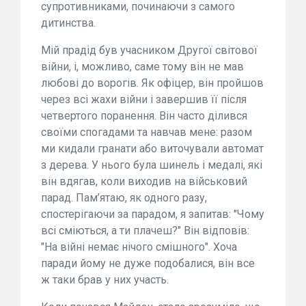
супротивниками, починаючи з самого
дитинства.
Мій прадід був учасником Другої світової
війни, і, можливо, саме тому він не мав
любові до ворогів. Як офіцер, він пройшов
через всі жахи війни і завершив її після
четвертого поранення. Він часто ділився
своїми спогадами та навчав мене: разом
ми кидали гранати або виточували автомат
з дерева. У нього була шинель і медалі, які
він вдягав, коли виходив на військовий
парад. Пам’ятаю, як одного разу,
спостерігаючи за парадом, я запитав: "Чому
всі сміються, а ти плачеш?" Він відповів:
"На війні немає нічого смішного". Хоча
паради йому не дуже подобалися, він все
ж таки брав у них участь.