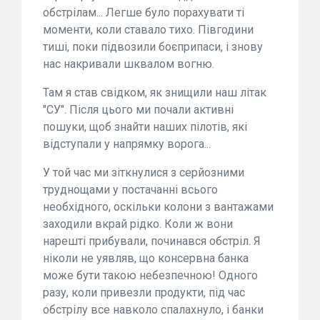
обстрілам... Легше було порахувати ті
моменти, коли ставало тихо. Півгодини
тиші, поки підвозили боєприпаси, і знову
нас накривали шквалом вогню.
Там я став свідком, як знищили наш літак
"СУ". Після цього ми почали активні
пошуки, щоб знайти наших пілотів, які
відступали у напрямку ворога...
У той час ми зіткнулися з серйозними
труднощами у постачанні всього
необхідного, оскільки колони з вантажами
заходили вкрай рідко. Коли ж вони
нарешті прибували, починався обстріл. Я
ніколи не уявляв, що консервна банка
може бути такою небезпечною! Одного
разу, коли привезли продукти, під час
обстрілу все навколо спалахнуло, і банки