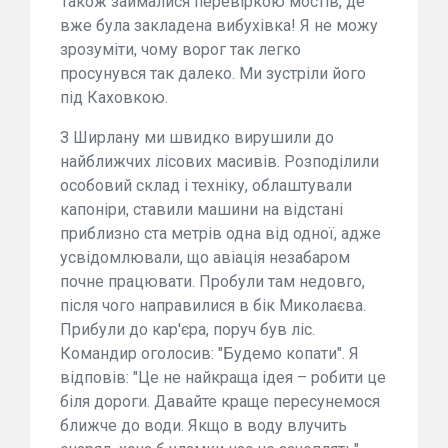
Також займалися перевіркою мостів, де
вже була закладена вибухівка! Я не можу
зрозуміти, чому ворог так легко
просунувся так далеко. Ми зустріли його
під Каховкою.
З Ширлану ми швидко вирушили до
найближчих лісових масивів. Розподілили
особовий склад і техніку, облаштували
капоніри, ставили машини на відстані
приблизно ста метрів одна від одної, адже
усвідомлювали, що авіація незабаром
почне працювати. Пробули там недовго,
після чого направилися в бік Миколаєва.
Прибули до кар'єра, поруч був ліс.
Командир оголосив: "Будемо копати". Я
відповів: "Це не найкраща ідея – робити це
біля дороги. Давайте краще пересунемося
ближче до води. Якщо в воду влучить