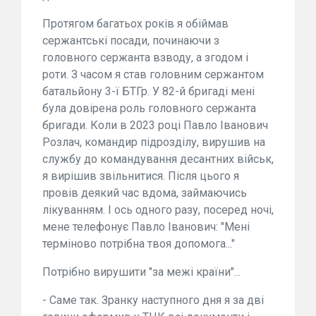
Протягом багатьох років я обіймав
сержантські посади, починаючи з
головного сержанта взводу, а згодом і
роти. З часом я став головним сержантом
батальйону 3-ї БТГр. У 82-й бригаді мені
була довірена роль головного сержанта
бригади. Коли в 2023 році Павло Іванович
Розлач, командир підрозділу, вирушив на
службу до командування десантних військ,
я вирішив звільнитися. Після цього я
провів деякий час вдома, займаючись
лікуванням. І ось одного разу, посеред ночі,
мене телефонує Павло Іванович: "Мені
терміново потрібна твоя допомога..."
Потрібно вирушити "за межі країни"...
- Саме так. Зранку наступного дня я за дві