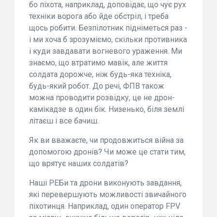
бо піхота, наприклад, доповідає, що чує рух
техніки ворога або йде обстріл, і треба
щось робити. Безпілотник підніметься раз -
і ми хоча б зрозуміємо, скільки противника
і куди завдавати вогневого ураження. Ми
знаємо, що втратимо мавік, але життя
солдата дорожче, ніж будь-яка техніка,
будь-який робот. До речі, ФПВ також
можна проводити розвідку, це не дрон-
камікадзе в один бік. Низенько, біля землі
літаєш і все бачиш.
Як ви вважаєте, чи продовжиться війна за
допомогою дронів? Чи може це стати тим,
що врятує наших солдатів?
Наші РЕБи та дрони виконують завдання,
які перевершують можливості звичайного
піхотинця. Наприклад, один оператор FPV