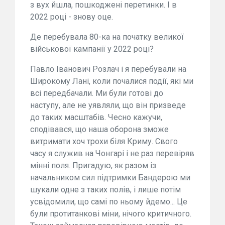
з вух йшла, пошкоджені перетинки. І в
2022 році - знову оце.
Де перебувала 80-ка на початку великої
військової кампанії у 2022 році?
Павло Іванович Розлач і я перебували на
Широкому Лані, коли почалися події, які ми
всі передбачали. Ми були готові до
наступу, але не уявляли, що він призведе
до таких масштабів. Чесно кажучи,
сподівався, що наша оборона зможе
витримати хоч трохи біля Криму. Свого
часу я служив на Чонгарі і не раз перевіряв
мінні поля. Пригадую, як разом із
начальником сил підтримки Бандерою ми
шукали одне з таких полів, і лише потім
усвідомили, що самі по ньому йдемо... Це
були протитанкові міни, нічого критичного.