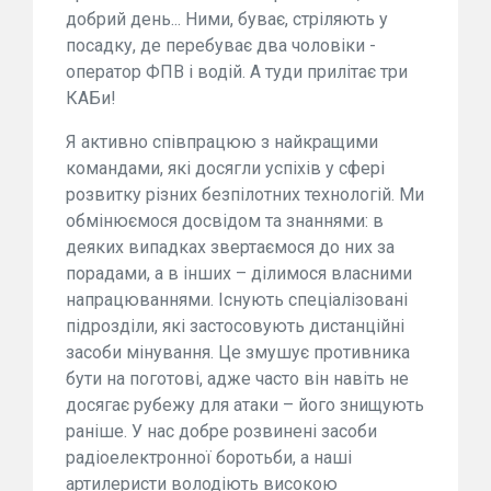
добрий день... Ними, буває, стріляють у
посадку, де перебуває два чоловіки -
оператор ФПВ і водій. А туди прилітає три
КАБи!
Я активно співпрацюю з найкращими
командами, які досягли успіхів у сфері
розвитку різних безпілотних технологій. Ми
обмінюємося досвідом та знаннями: в
деяких випадках звертаємося до них за
порадами, а в інших – ділимося власними
напрацюваннями. Існують спеціалізовані
підрозділи, які застосовують дистанційні
засоби мінування. Це змушує противника
бути на поготові, адже часто він навіть не
досягає рубежу для атаки – його знищують
раніше. У нас добре розвинені засоби
радіоелектронної боротьби, а наші
артилеристи володіють високою