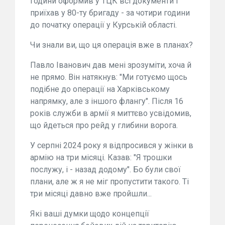
години оформив у ТЦК всі документи і
приїхав у 80-ту бригаду - за чотири години
до початку операції у Курській області.
Чи знали ви, що ця операція вже в планах?
Павло Іванович дав мені зрозуміти, хоча й
не прямо. Він натякнув: "Ми готуємо щось
подібне до операції на Харківському
напрямку, але з іншого флангу". Після 16
років служби в армії я миттєво усвідомив,
що йдеться про рейд у глибини ворога.
У серпні 2024 року я відпросився у жінки в
армію на три місяці. Казав: "Я трошки
послужу, і - назад додому". Бо були свої
плани, але ж я не міг пропустити такого. Ті
три місяці давно вже пройшли...
Які ваші думки щодо концепції