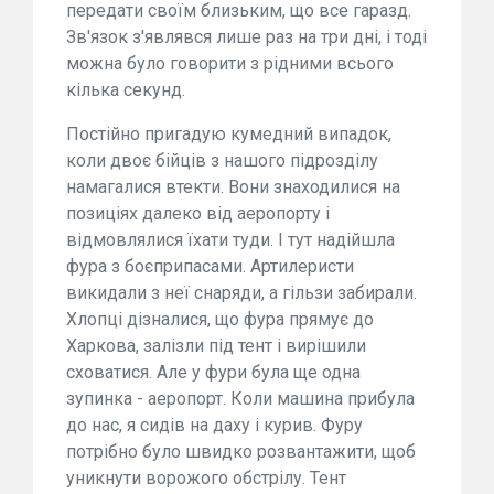
передати своїм близьким, що все гаразд.
Зв'язок з'являвся лише раз на три дні, і тоді
можна було говорити з рідними всього
кілька секунд.
Постійно пригадую кумедний випадок,
коли двоє бійців з нашого підрозділу
намагалися втекти. Вони знаходилися на
позиціях далеко від аеропорту і
відмовлялися їхати туди. І тут надійшла
фура з боєприпасами. Артилеристи
викидали з неї снаряди, а гільзи забирали.
Хлопці дізналися, що фура прямує до
Харкова, залізли під тент і вирішили
сховатися. Але у фури була ще одна
зупинка - аеропорт. Коли машина прибула
до нас, я сидів на даху і курив. Фуру
потрібно було швидко розвантажити, щоб
уникнути ворожого обстрілу. Тент