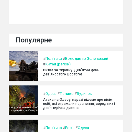
Популярне
#
Політика
#
Володимир Зеленський
#
Китай (регіон)
Битва за Україну. Дев’ятий день
дев’яностого шостого!
#
Одеса
#
Паливо
#
Будинок
Атака на Одесу: наразі відомо про вісім
осіб, які отримали поранення, серед них і
дев'ятирічна дитина.
#
Політика
#
Росія
#
Одеса