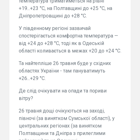
температура триматиметься на рівні
+19...+23 °C, на Полтавщині до +25 °C, на
Дніпропетровщині до +28 °C.
У південному регіоні зазвичай
спостерігається комфортна температура —
від +24 до +28 °C, тоді як в Одеській
області коливається в межах +20 до +24 °C.
Та найтепліше 26 травня буде у східних
областях України - там пануватимуть
+26...+29 °C.
Де слід очікувати на опади та пориви
вітру?
26 травня дощі очікуються на заході,
півночі (за винятком Сумської області), у
центральних регіонах (за винятком
Полтавщини та Дніпра з прилеглими