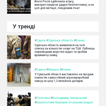
Вночі Росія здійснила атаку,
використовуючи ударні безпілотники, а не
цілі для імітації, повідомив Ігнат.
У тренді
#
Одеса
#
Одеська область
#
Бізнес
Одеська область виявилася на чолі
списку за кількістю скарг на ТЦК: Лубінець
оприлюднив жорстке відео та зробив
вражаючу заяву.
#
Одеса
#
Аукціон
#
Бізнес
У Сумській області виставлено на продаж
повністю самостійний агропереробний
завод за ціну 1,2 мільйона доларів.
#
Політика
#
Володимир Зеленський
#
Безпілотний бойовий літальний апарат