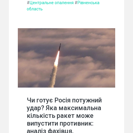
#
Центральне опалення
#
Рівненська
область
Чи готує Росія потужний
удар? Яка максимальна
кількість ракет може
випустити противник:
аналіз фахівця.