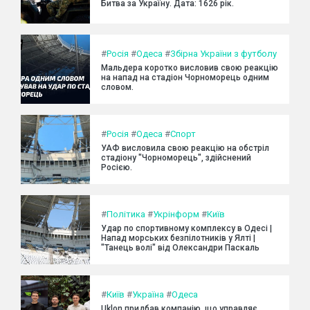
Битва за Україну. Дата: 1626 рік.
#
Росія
#
Одеса
#
Збірна України з футболу
Мальдера коротко висловив свою реакцію
на напад на стадіон Чорноморець одним
словом.
#
Росія
#
Одеса
#
Спорт
УАФ висловила свою реакцію на обстріл
стадіону "Чорноморець", здійснений
Росією.
#
Політика
#
Укрінформ
#
Київ
Удар по спортивному комплексу в Одесі |
Напад морських безпілотників у Ялті |
"Танець волі" від Олександри Паскаль
#
Київ
#
Україна
#
Одеса
Uklon придбав компанію, що управляє