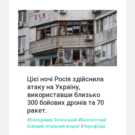
Цієї ночі Росія здійснила
атаку на Україну,
використавши близько
300 бойових дронів та 70
ракет.
#
Володимир Зеленський
#
Безпілотний
бойовий літальний апарат
#
Укрінформ