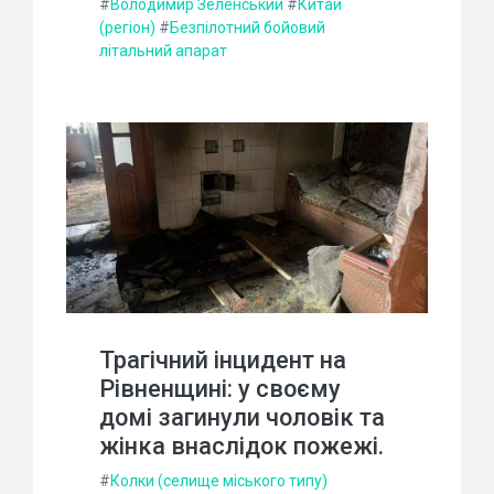
#
Володимир Зеленський
#
Китай
(регіон)
#
Безпілотний бойовий
літальний апарат
Трагічний інцидент на
Рівненщині: у своєму
домі загинули чоловік та
жінка внаслідок пожежі.
#
Колки (селище міського типу)