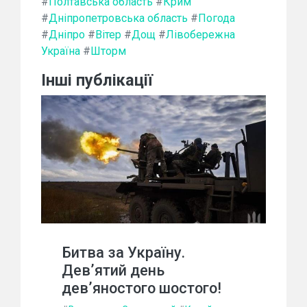
#
Полтавська область
#
Крим
#
Дніпропетровська область
#
Погода
#
Дніпро
#
Вітер
#
Дощ
#
Лівобережна
Україна
#
Шторм
Інші публікації
Битва за Україну.
Дев’ятий день
дев’яностого шостого!