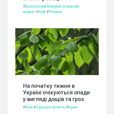
#
Безпілотний бойовий літальний
апарат
#
Київ
#
Росіяни
На початку тижня в
Україні очікуються опади
у вигляді дощів та гроз.
#
Київ
#
Одеська область
#
Крим