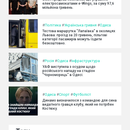
електросамокатами e-Wings, за суму 97,6
мільйона гривень.
#
Політика
#
Українська гривня
#
Одеса
Тестова маршрутка "Лапаївка" в околицях
Львова: проїзд за 20 гривень, пільгові
категорії пасажирів можуть їздити
безкоштовно.
#
Росія
#
Одеса
#
Інфраструктура
УАФ виступила з осудом щодо
російського нападу на стадіон
"Чорноморець" в Одесі.
#
Одеса
#
Спорт
#
Футболіст
Динамо визначилося з командою для сина
видатного гравця клубу, який не потрібен
Костюку.