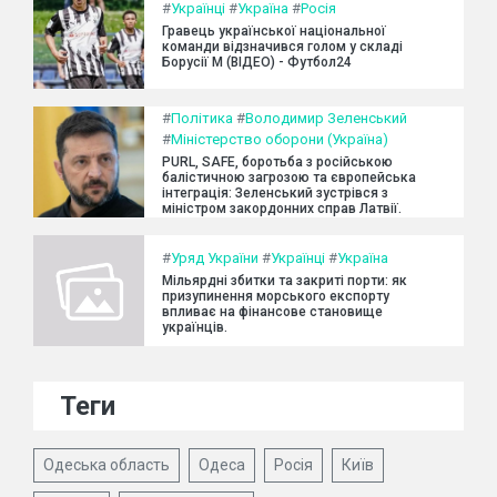
#
Українці
#
Україна
#
Росія
Гравець української національної
команди відзначився голом у складі
Борусії М (ВІДЕО) - Футбол24
#
Політика
#
Володимир Зеленський
#
Міністерство оборони (Україна)
PURL, SAFE, боротьба з російською
балістичною загрозою та європейська
інтеграція: Зеленський зустрівся з
міністром закордонних справ Латвії.
#
Уряд України
#
Українці
#
Україна
Мільярдні збитки та закриті порти: як
призупинення морського експорту
впливає на фінансове становище
українців.
Теги
Одеська область
Одеса
Росія
Київ