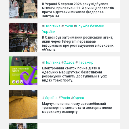
В Україні 5 серпня 2026 року відбулися
мітинги, присвячені 21-й річниці протестів
проти відставки Михайла Федорова -
Завтра.UA.
#
Політика
#
Росія
#
Служба безпеки
України
В Одесі був затриманий російський агент,
який через Telegram передавав
інформацію про розташування військових
об'єктів.
#
Політика
#
Одеса
#
Пасажир
Електронний квиток почне діяти в
одеських маршрутках: безготівкові
розрахунки стануть доступними в усіх
видах транспорту.
#
Україна
#
Росія
#
Одеса
Марчук пояснив, чому автомобільний
транспорт не може стати альтернативою
морському експорту.