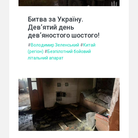
Битва за Україну.
Дев’ятий день
дев’яностого шостого!
#
Володимир Зеленський
#
Китай
(регіон)
#
Безпілотний бойовий
літальний апарат