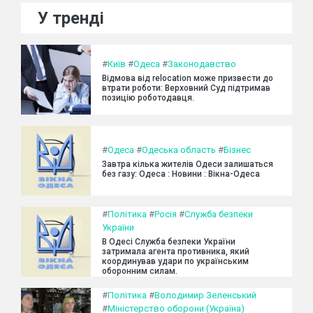
У тренді
#
Київ
#
Одеса
#
Законодавство
Відмова від relocation може призвести до
втрати роботи: Верховний Суд підтримав
позицію роботодавця.
#
Одеса
#
Одеська область
#
Бізнес
Завтра кілька жителів Одеси залишаться
без газу: Одеса : Новини : Вікна-Одеса
#
Політика
#
Росія
#
Служба безпеки
України
В Одесі Служба безпеки України
затримала агента противника, який
координував удари по українським
оборонним силам.
#
Політика
#
Володимир Зеленський
#
Міністерство оборони (Україна)