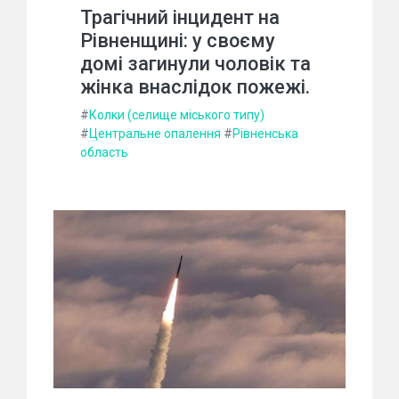
Трагічний інцидент на
Рівненщині: у своєму
домі загинули чоловік та
жінка внаслідок пожежі.
#
Колки (селище міського типу)
#
Центральне опалення
#
Рівненська
область