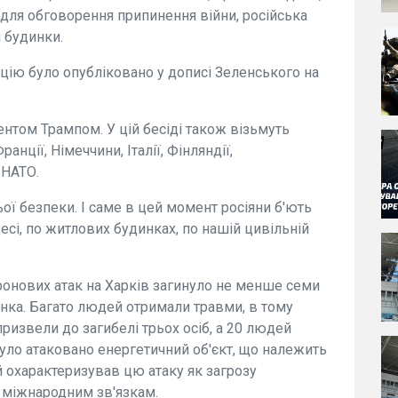
 для обговорення припинення війни, російська
і будинки.
цію було опубліковано у дописі Зеленського на
нтом Трампом. У цій бесіді також візьмуть
анції, Німеччини, Італії, Фінляндії,
 НАТО.
ої безпеки. І саме в цей момент росіяни б'ють
сі, по житлових будинках, по нашій цивільній
ронових атак на Харків загинуло не менше семи
чинка. Багато людей отримали травми, в тому
 призвели до загибелі трьох осіб, а 20 людей
було атаковано енергетичний об'єкт, що належить
 охарактеризував цю атаку як загрозу
ї міжнародним зв'язкам.