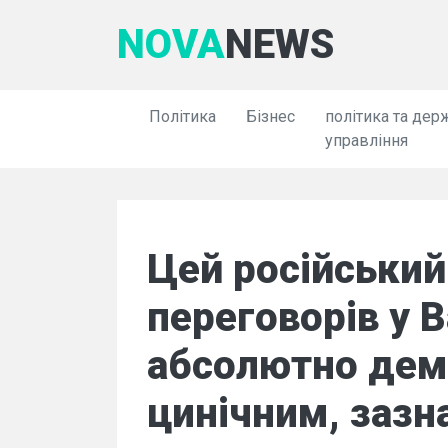
NOVA
NEWS
Політика
Бізнес
політика та дер
управління
Цей російський
переговорів у 
абсолютно дем
цинічним, зазн