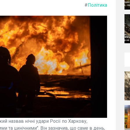
#
Політика
й назвав нічні удари Росії по Харкову,
и та цинічними". Він зазначив, що саме в день,