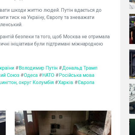
авати шкоди життю людей. Путін вдається до
ити тиск на Україну, Європу та зневажати
еленський.
арантій безпеки та того, щоб Москва не отримала
тичні ініціативи були підтримані міжнародною
країни
#
Володимир Путін
#
Дональд Трамп
кий Союз
#
Одеса
#
НАТО
#
Російська мова
ингтон, округ Колумбія
#
Харків
#
Європа