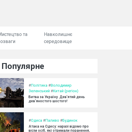
Мистецтво та
Навколишнє
розваги
середовище
Популярне
#
Політика
#
Володимир
Зеленський
#
Китай (регіон)
Битва за Україну. Дев’ятий день
дев’яностого шостого!
#
Одеса
#
Паливо
#
Будинок
Атака на Одесу: наразі відомо про
вісім осіб, які отримали поранення,