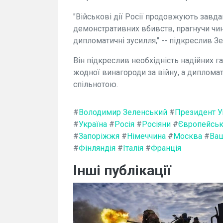
"Військові дії Росії продовжують завд
демонстративних вбивств, прагнучи чин
дипломатичні зусилля," -- підкреслив З
Він підкреслив необхідність надійних г
жодної винагороди за війну, а диплома
спільнотою.
#
Володимир Зеленський
#
Президент У
#
Україна
#
Росія
#
Росіяни
#
Європейсь
#
Запоріжжя
#
Німеччина
#
Москва
#
Ваш
#
Фінляндія
#
Італія
#
Франція
Інші публікації