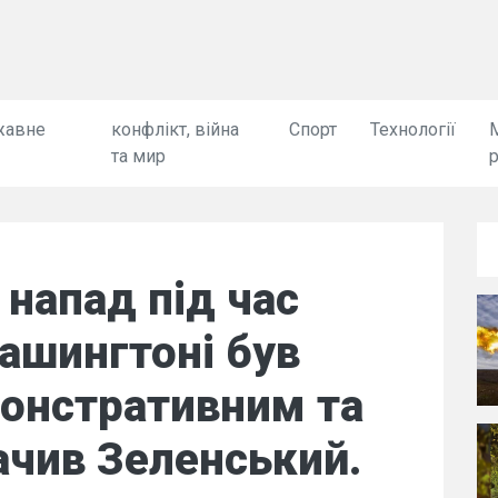
жавне
конфлікт, війна
Спорт
Технології
та мир
 напад під час
Вашингтоні був
онстративним та
ачив Зеленський.