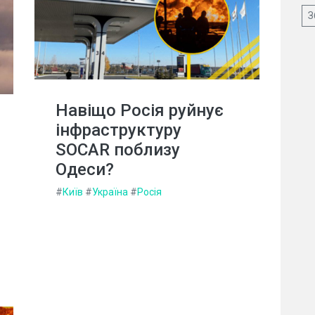
З
Навіщо Росія руйнує
інфраструктуру
SOCAR поблизу
Одеси?
#
Київ
#
Україна
#
Росія