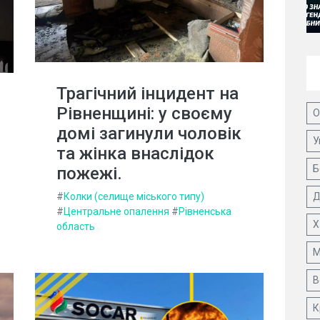
Трагічний інцидент на
Рівненщині: у своєму
О
домі загинули чоловік
У
та жінка внаслідок
Б
пожежі.
#
Колки (селище міського типу)
Д
#
Центральне опалення
#
Рівненська
Х
область
М
В
К