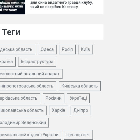
для сина видатного гравця клубу,
який не потрібен Костюку.
Теги
деська область
Одеса
Росія
Київ
країна
Інфраструктура
езпілотний літальний апарат
ніпропетровська область
Київська область
арківська область
Росіяни
Українці
иколаївська область
Харків
Дніпро
олодимир Зеленський
римінальний кодекс України
Цензор.нет