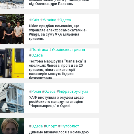
від Олександри Паскаль
#
Київ
#
Україна
#
Одеса
Uklon придбав компанію, що
управляє електросамокатами e-
Wings, за суму 97,6 мільйона
гривень.
#
Політика
#
Українська гривня
#
Одеса
Тестова маршрутка "Лапаївка" в
околицях Львова: проїзд за 20
гривень, пільгові категорії
пасажирів можуть їздити
безкоштовно.
#
Росія
#
Одеса
#
Інфраструктура
УАФ виступила з осудом щодо
російського нападу на стадіон
"Чорноморець" в Одесі.
#
Одеса
#
Спорт
#
Футболіст
Динамо визначилося з командою