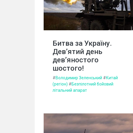
Битва за Україну.
Дев’ятий день
дев’яностого
шостого!
#
Володимир Зеленський
#
Китай
(регіон)
#
Безпілотний бойовий
літальний апарат