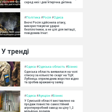
серед них і дев'ятирічна дитина.
#
Політика
#
Росія
#
Одеса
Вночі Росія здійснила атаку,
використовуючи ударні
безпілотники, а не цілі для імітації,
повідомив Ігнат.
У тренді
#
Одеса
#
Одеська область
#
Бізнес
Одеська область виявилася на чолі
списку за кількістю скарг на ТЦК:
Лубінець оприлюднив жорстке відео
та зробив вражаючу заяву.
#
Одеса
#
Аукціон
#
Бізнес
У Сумській області виставлено на
продаж повністю самостійний
агропереробний завод за ціну 1,2
мільйона доларів.