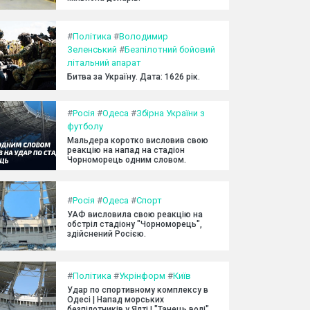
#
Політика
#
Володимир
Зеленський
#
Безпілотний бойовий
літальний апарат
Битва за Україну. Дата: 1626 рік.
#
Росія
#
Одеса
#
Збірна України з
футболу
Мальдера коротко висловив свою
реакцію на напад на стадіон
Чорноморець одним словом.
#
Росія
#
Одеса
#
Спорт
УАФ висловила свою реакцію на
обстріл стадіону "Чорноморець",
здійснений Росією.
#
Політика
#
Укрінформ
#
Київ
Удар по спортивному комплексу в
Одесі | Напад морських
безпілотників у Ялті | "Танець волі"