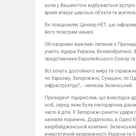
коли у Вашингтоні відбувається зустріч
армія атакує цивільні об'єкти та житлов
Як повідомляє Цензор.НЕТ, цю інформа
його телеграм-каналі.
Обговоримо важливі питання з Президе
участь лідери України, Великобританії, Фр
представники Європейського Союзу та
Всі хочуть достойного миру та справжнь
по Харкову, Запоріжжю, Сумщині, по Оде
інфраструктурі", - написав Зеленський.
Президент підкреслив, що внаслідок д
осіб, серед яких була півторарічна дів
числі й діти. У Запоріжжі ракетні удари
зазнали поранень. Додатково, в Одесі 
азербайджанській компанії. Зеленський
енергетичній незалежності України та ї