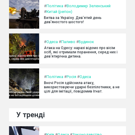
#
Політика
#
Володимир Зеленський
#
Китай (регіон)
Битва за Україну. Дев’ятий день
дев’яностого шостого!
#
Одеса
#
Паливо
#
Будинок
Атака на Одесу: наразі відомо про вісім
осіб, які отримали поранення, серед них і
дев'ятирічна дитина.
#
Політика
#
Росія
#
Одеса
Вночі Росія здійснила атаку,
використовуючи ударні безпілотники, а не
цілі для імітації, повідомив Ігнат.
У тренді
#
Київ
#
Одеса
#
Законодавство