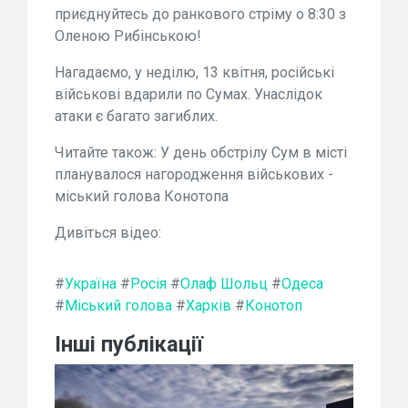
приєднуйтесь до ранкового стріму о 8:30 з
Оленою Рибінською!
Нагадаємо, у неділю, 13 квітня, російські
військові вдарили по Сумах. Унаслідок
атаки є багато загиблих.
Читайте також: У день обстрілу Сум в місті
планувалося нагородження військових -
міський голова Конотопа
Дивіться відео:
#
Україна
#
Росія
#
Олаф Шольц
#
Одеса
#
Міський голова
#
Харків
#
Конотоп
Інші публікації