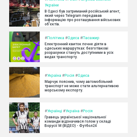
України
В Одесі був затриманий російський агент,
який через Telegram передавав
інформацію про розташування військових
об'єктів.
#
Політика
#
Одеса
#
Пасажир
Електронний квиток почне діяти в
одеських маршрутках: безготівкові
розрахунки стануть доступними в усіх
видах транспорту.
#
Україна
#
Росія
#
Одеса
Марчук пояснив, чому автомобільний
транспорт не може стати альтернативою
морському експорту.
#
Українці
#
Україна
#
Росія
Гравець української національної
команди відзначився голом у складі
Борусії М (ВІДЕО) - Футбол24