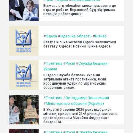
Відмова від relocation може призвести до
втрати роботи: Верховний Суд підтримав
позицію роботодавця.
#
Одеса
#
Одеська область
#
Бізнес
Завтра кілька жителів Одеси залишаться
без газу: Одеса : Новини : Вікна-Одеса
#
Політика
#
Росія
#
Служба безпеки
України
В Одесі Служба безпеки України
затримала агента противника, який
координував удари по українським
оборонним силам.
#
Політика
#
Володимир Зеленський
#
Міністерство оборони (Україна)
В Україні 5 серпня 2026 року відбулися
мітинги, присвячені 21-й річниці протестів
проти відставки Михайла Федорова -
Завтра.UA.
#
Політика
#
Росія
#
Служба безпеки