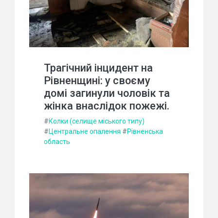
Трагічний інцидент на
Рівненщині: у своєму
домі загинули чоловік та
жінка внаслідок пожежі.
#
Колки (селище міського типу)
#
Центральне опалення
#
Рівненська
область