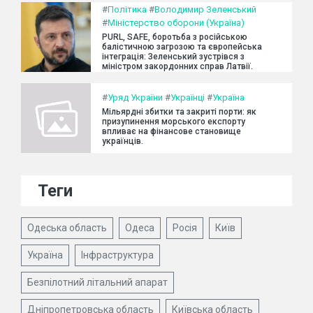
#
Політика
#
Володимир Зеленський
#
Міністерство оборони (Україна)
PURL, SAFE, боротьба з російською
балістичною загрозою та європейська
інтеграція: Зеленський зустрівся з
міністром закордонних справ Латвії.
#
Уряд України
#
Українці
#
Україна
Мільярдні збитки та закриті порти: як
призупинення морського експорту
впливає на фінансове становище
українців.
Теги
Одеська область
Одеса
Росія
Київ
Україна
Інфраструктура
Безпілотний літальний апарат
Дніпропетровська область
Київська область