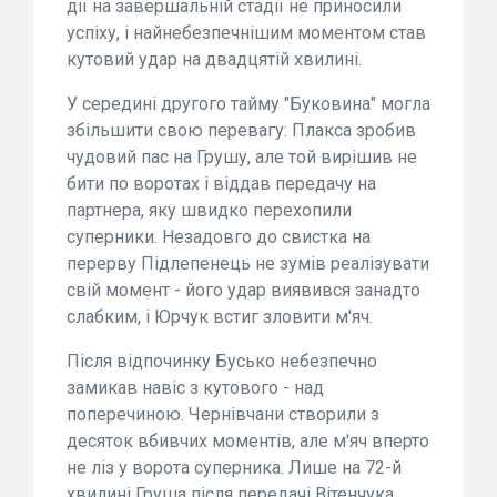
дії на завершальній стадії не приносили
успіху, і найнебезпечнішим моментом став
кутовий удар на двадцятій хвилині.
У середині другого тайму "Буковина" могла
збільшити свою перевагу: Плакса зробив
чудовий пас на Грушу, але той вирішив не
бити по воротах і віддав передачу на
партнера, яку швидко перехопили
суперники. Незадовго до свистка на
перерву Підлепенець не зумів реалізувати
свій момент - його удар виявився занадто
слабким, і Юрчук встиг зловити м'яч.
Після відпочинку Бусько небезпечно
замикав навіс з кутового - над
поперечиною. Чернівчани створили з
десяток вбивчих моментів, але м'яч вперто
не ліз у ворота суперника. Лише на 72-й
хвилині Груша після передачі Вітенчука