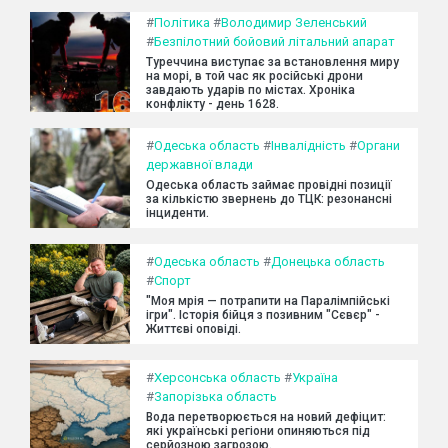
#
Політика
#
Володимир Зеленський
#
Безпілотний бойовий літальний апарат
Туреччина виступає за встановлення миру
на морі, в той час як російські дрони
завдають ударів по містах. Хроніка
конфлікту - день 1628.
#
Одеська область
#
Інвалідність
#
Органи
державної влади
Одеська область займає провідні позиції
за кількістю звернень до ТЦК: резонансні
інциденти.
#
Одеська область
#
Донецька область
#
Спорт
"Моя мрія — потрапити на Паралімпійські
ігри". Історія бійця з позивним "Сєвєр" -
Життєві оповіді.
#
Херсонська область
#
Україна
#
Запорізька область
Вода перетворюється на новий дефіцит:
які українські регіони опиняються під
серйозною загрозою.