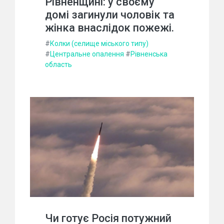
Рівненщині: у своєму
домі загинули чоловік та
жінка внаслідок пожежі.
#
Колки (селище міського типу)
#
Центральне опалення
#
Рівненська
область
Чи готує Росія потужний