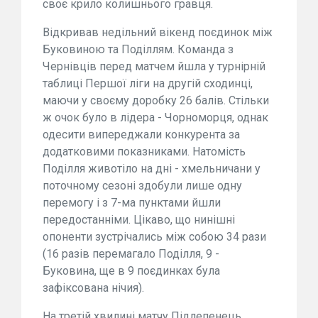
своє крило колишнього гравця.
Відкривав недільний вікенд поєдинок між
Буковиною та Поділлям. Команда з
Чернівців перед матчем йшла у турнірній
таблиці Першої ліги на другій сходинці,
маючи у своєму доробку 26 балів. Стільки
ж очок було в лідера - Чорноморця, однак
одесити випереджали конкурента за
додатковими показниками. Натомість
Поділля животіло на дні - хмельничани у
поточному сезоні здобули лише одну
перемогу і з 7-ма пунктами йшли
передостанніми. Цікаво, що нинішні
опоненти зустрічались між собою 34 рази
(16 разів перемагало Поділля, 9 -
Буковина, ще в 9 поєдинках була
зафіксована нічия).
На третій хвилині матчу Підлепенець