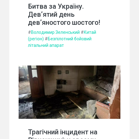
Битва за Україну.
Дев’ятий день
дев’яностого шостого!
#
Володимир Зеленський
#
Китай
(регіон)
#
Безпілотний бойовий
літальний апарат
Трагічний інцидент на