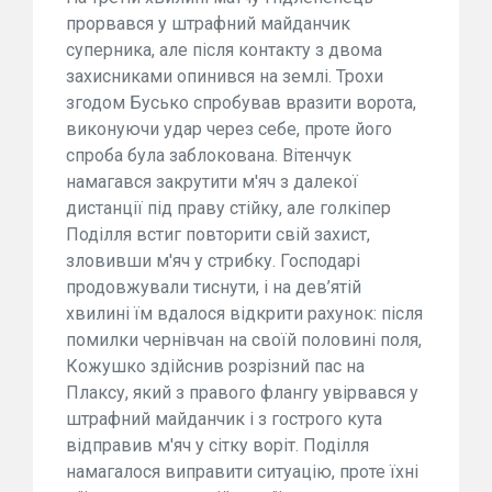
прорвався у штрафний майданчик
суперника, але після контакту з двома
захисниками опинився на землі. Трохи
згодом Бусько спробував вразити ворота,
виконуючи удар через себе, проте його
спроба була заблокована. Вітенчук
намагався закрутити м'яч з далекої
дистанції під праву стійку, але голкіпер
Поділля встиг повторити свій захист,
зловивши м'яч у стрибку. Господарі
продовжували тиснути, і на дев’ятій
хвилині їм вдалося відкрити рахунок: після
помилки чернівчан на своїй половині поля,
Кожушко здійснив розрізний пас на
Плаксу, який з правого флангу увірвався у
штрафний майданчик і з гострого кута
відправив м'яч у сітку воріт. Поділля
намагалося виправити ситуацію, проте їхні