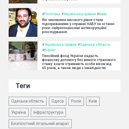
#
Політика
#
Українська гривня
#
Київ
Які чиновники високого рівня стали
підозрюваними у справах НАБУ за останні
роки: найрезонансніші антикорупційні
розслідування.
#
Українська гривня
#
Одеська область
#
Бізнес
Пенсійний фонд України надасть
фінансову допомогу без вимоги страхового
стажу: кошти отримають особи віком від
65 років, а також люди з інвалідністю.
Теги
Одеська область
Одеса
Росія
Київ
Україна
Інфраструктура
Безпілотний літальний апарат