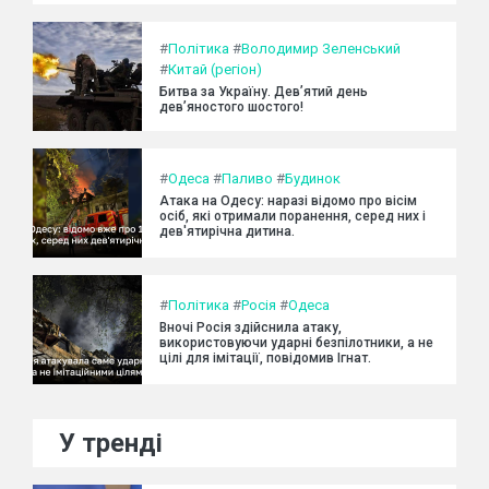
#
Політика
#
Володимир Зеленський
#
Китай (регіон)
Битва за Україну. Дев’ятий день
дев’яностого шостого!
#
Одеса
#
Паливо
#
Будинок
Атака на Одесу: наразі відомо про вісім
осіб, які отримали поранення, серед них і
дев'ятирічна дитина.
#
Політика
#
Росія
#
Одеса
Вночі Росія здійснила атаку,
використовуючи ударні безпілотники, а не
цілі для імітації, повідомив Ігнат.
У тренді