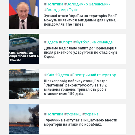
#
Політика
#
Володимир Зеленський
#
Володимир Путін
Зухвалі атаки України на територію Росії
можуть виявитися вигідними для Путіна, -
повідомляє The Times.
#
Одеса
#
Спорт
#
Футбольна команда
Динамо надіслало запит до Чорноморця
після ракетного удару Росії по стадіону в
Одесі.
#
Київ
#
Одеса
#
Електричний генератор
Шляхопровід поблизу станції метро
"Святошин" реконструюють за 18,2
мільйона гривень: тривалість робіт
становитиме 150 днів.
#
Політика
#
Українці
#
Україна
Туреччина виступає з ініціативою ввести
мораторій на атаки по кораблях.