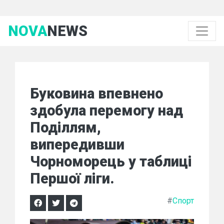
NOVA
NEWS
Буковина впевнено
здобула перемогу над
Поділлям,
випередивши
Чорноморець у таблиці
Першої ліги.
#
Спорт