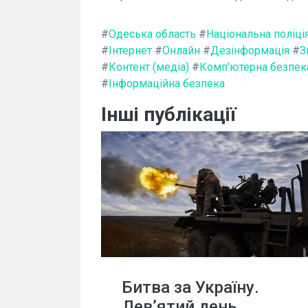
#
Одеська область
#
Національна поліці
#
Інтернет
#
Онлайн
#
Дезінформація
#
З
#
Контент (медіа)
#
Комп'ютерна безпек
#
Інформаційна безпека
Інші публікації
Битва за Україну.
Дев’ятий день