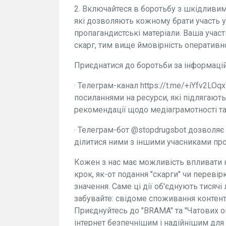
2. Включайтеся в боротьбу з шкідливим 
які дозволяють кожному брати участь у
пропагандистські матеріали. Ваша учас
скарг, тим вище ймовірність оперативно
Приєднатися до боротьби за інформацій
· Телеграм-канал https://t.me/+iYfv2L
посиланнями на ресурси, які підлягают
рекомендації щодо медіаграмотності та 
· Телеграм-бот @stopdrugsbot дозволяє 
ділитися ними з іншими учасниками пр
Кожен з нас має можливість впливати
крок, як-от подання "скарги" чи перев
значення. Саме ці дії об'єднують тисяч
забувайте: свідоме споживання контент
Приєднуйтесь до "BRAMA" та "Чатових о
інтернет безпечнішим і надійнішим для 