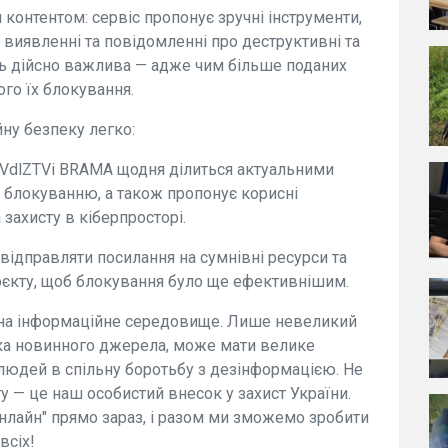
контентом: сервіс пропонує зручні інструменти,
 виявленні та повідомленні про деструктивні та
ть дійсно важлива — адже чим більше поданих
го їх блокування.
ну безпеку легко:
OqxVdlZTVi BRAMA щодня ділиться актуальними
ь блокуванню, а також пропонує корисні
захисту в кіберпросторі.
відправляти посилання на сумнівні ресурси та
оєкту, щоб блокування було ще ефективнішим.
 на інформаційне середовище. Лише невеликий
ірка новинного джерела, може мати велике
і людей в спільну боротьбу з дезінформацією. Не
у — це наш особистий внесок у захист України.
нлайн" прямо зараз, і разом ми зможемо зробити
всіх!