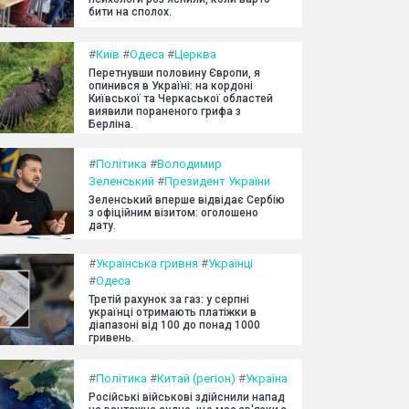
бити на сполох.
#
Київ
#
Одеса
#
Церква
Перетнувши половину Європи, я
опинився в Україні: на кордоні
Київської та Черкаської областей
виявили пораненого грифа з
Берліна.
#
Політика
#
Володимир
Зеленський
#
Президент України
Зеленський вперше відвідає Сербію
з офіційним візитом: оголошено
дату.
#
Українська гривня
#
Українці
#
Одеса
Третій рахунок за газ: у серпні
українці отримають платіжки в
діапазоні від 100 до понад 1000
гривень.
#
Політика
#
Китай (регіон)
#
Україна
Російські військові здійснили напад