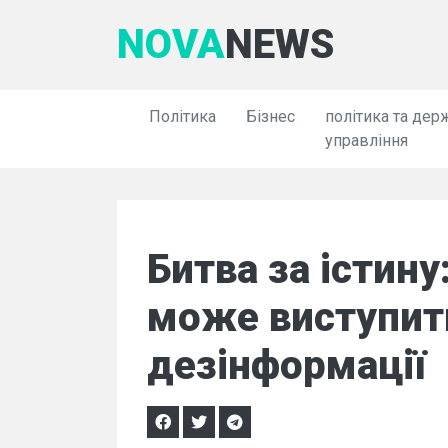
NOVA
NEWS
Політика
Бізнес
політика та дер
управління
Битва за істину
може виступит
дезінформації