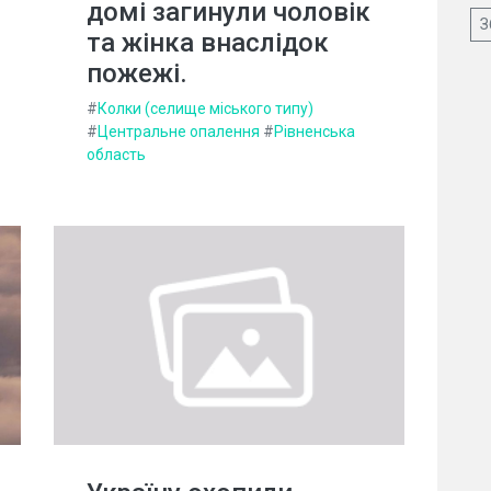
домі загинули чоловік
З
та жінка внаслідок
пожежі.
#
Колки (селище міського типу)
#
Центральне опалення
#
Рівненська
область