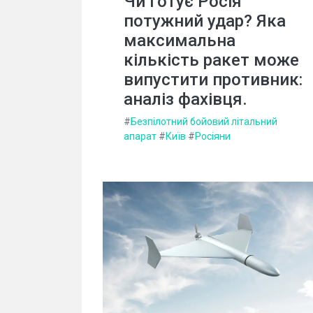
Чи готує Росія
потужний удар? Яка
максимальна
кількість ракет може
випустити противник:
аналіз фахівця.
#
Безпілотний бойовий літальний
апарат
#
Київ
#
Росіяни