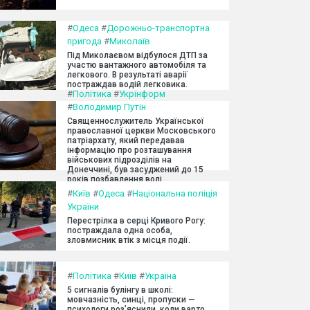
#
Одеса
#
Дорожньо-транспортна
пригода
#
Миколаїв
Під Миколаєвом відбулося ДТП за
участю вантажного автомобіля та
легкового. В результаті аварії
постраждав водій легковика.
#
Політика
#
Укрінформ
#
Володимир Путін
Священнослужитель Української
православної церкви Московського
патріархату, який передавав
інформацію про розташування
військових підрозділів на
Донеччині, був засуджений до 15
років позбавлення волі.
#
Київ
#
Одеса
#
Національна поліція
України
Перестрілка в серці Кривого Рогу:
постраждала одна особа,
зловмисник втік з місця події.
#
Політика
#
Київ
#
Україна
5 сигналів булінгу в школі:
мовчазність, синці, пропуски —
психологи роз’яснили, коли варто