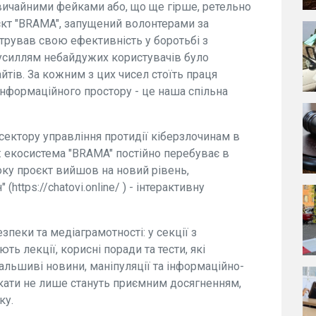
звичайними фейками або, що ще гірше, ретельно
кт "BRAMA", запущений волонтерами за
трував свою ефективність у боротьбі з
зусиллям небайдужих користувачів було
тів. За кожним з цих чисел стоїть праця
інформаційного простору - це наша спільна
сектору управління протидії кіберзлочинам в
 екосистема "BRAMA" постійно перебуває в
оку проєкт вийшов на новий рівень,
https://chatovi.online/ ) - інтерактивну
езпеки та медіаграмотності: у секції з
 лекції, корисні поради та тести, які
льшиві новини, маніпуляції та інформаційно-
фікати не лише стануть приємним досягненням,
ку.