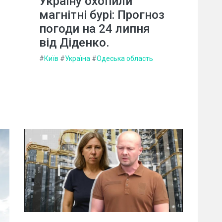
Україну охопили
магнітні бурі: Прогноз
погоди на 24 липня
від Діденко.
#
Київ
#
Україна
#
Одеська область