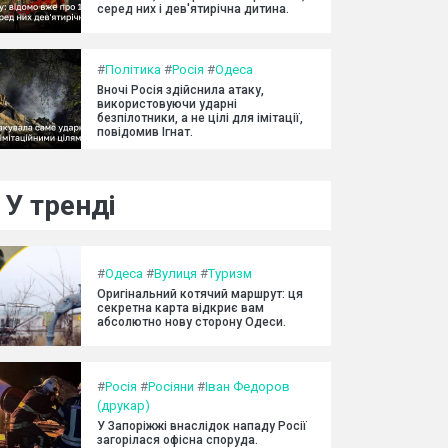
серед них і дев'ятирічна дитина.
#
Політика
#
Росія
#
Одеса
Вночі Росія здійснила атаку,
використовуючи ударні
безпілотники, а не цілі для імітації,
повідомив Ігнат.
У тренді
#
Одеса
#
Вулиця
#
Туризм
Оригінальний котячий маршрут: ця
секретна карта відкриє вам
абсолютно нову сторону Одеси.
#
Росія
#
Росіяни
#
Іван Федоров
(друкар)
У Запоріжжі внаслідок нападу Росії
загорілася офісна споруда.