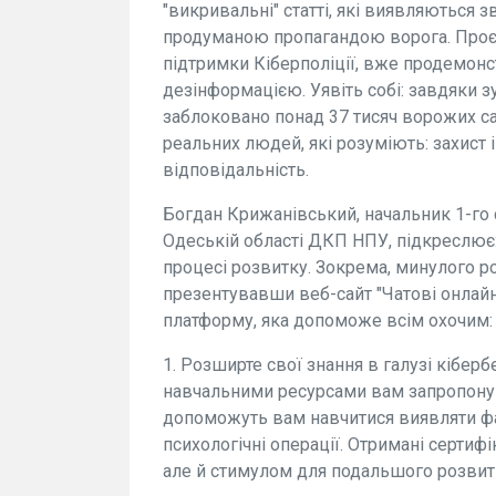
"викривальні" статті, які виявляються 
продуманою пропагандою ворога. Проє
підтримки Кіберполіції, вже продемонс
дезінформацією. Уявіть собі: завдяки 
заблоковано понад 37 тисяч ворожих сай
реальних людей, які розуміють: захист 
відповідальність.
Богдан Крижанівський, начальник 1-го 
Одеській області ДКП НПУ, підкреслює:
процесі розвитку. Зокрема, минулого р
презентувавши веб-сайт "Чатові онлайн" (
платформу, яка допоможе всім охочим:
1. Розширте свої знання в галузі кіберб
навчальними ресурсами вам запропонують
допоможуть вам навчитися виявляти фа
психологічні операції. Отримані серти
але й стимулом для подальшого розвит