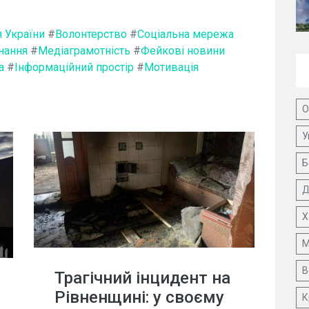
я України
#
Волонтерство
#
Соціальна мережа
нання
#
Медіаграмотність
#
Фейкові новини
а
#
Інформаційний простір
#
Мотивація
О
У
Б
Д
Х
М
В
Трагічний інцидент на
Рівненщині: у своєму
К