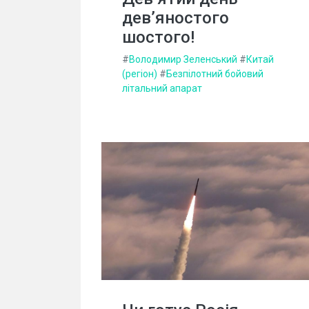
дев’яностого
шостого!
#
Володимир Зеленський
#
Китай
(регіон)
#
Безпілотний бойовий
літальний апарат