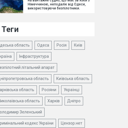
на вантажне судно, що має зв'язки з
Німеччиною, неподалік від Одеси,
використовуючи безпілотники.
Теги
деська область
Одеса
Росія
Київ
країна
Інфраструктура
езпілотний літальний апарат
ніпропетровська область
Київська область
арківська область
Росіяни
Українці
иколаївська область
Харків
Дніпро
олодимир Зеленський
римінальний кодекс України
Цензор.нет