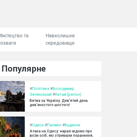
Мистецтво та
Навколишнє
розваги
середовище
Популярне
#
Політика
#
Володимир
Зеленський
#
Китай (регіон)
Битва за Україну. Дев’ятий день
дев’яностого шостого!
#
Одеса
#
Паливо
#
Будинок
Атака на Одесу: наразі відомо про
вісім осіб, які отримали поранення,