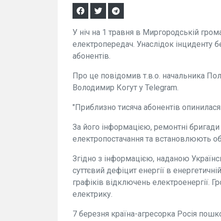
У ніч на 1 травня в Миргородській грома
електропередач. Унаслідок інциденту б
абонентів.
Про це повідомив т.в.о. начальника Пол
Володимир Когут у Telegram.
"Приблизно тисяча абонентів опинилася 
За його інформацією, ремонтні бригад
електропостачання та встановлюють об
Згідно з інформацією, наданою Українс
суттєвий дефіцит енергії в енергетичн
графіків відключень електроенергії.
електрику.
7 березня країна-агресорка Росія пош