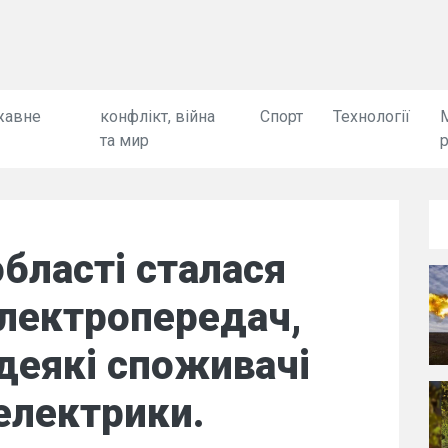
жавне
конфлікт, війна
Спорт
Технології
та мир
області сталася
 електропередач,
 деякі споживачі
електрики.