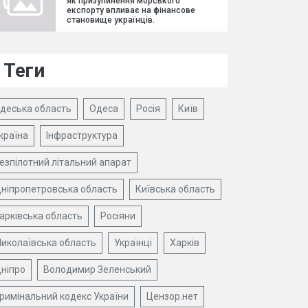
як призупинення морського
експорту впливає на фінансове
становище українців.
Теги
деська область
Одеса
Росія
Київ
країна
Інфраструктура
езпілотний літальний апарат
ніпропетровська область
Київська область
арківська область
Росіяни
иколаївська область
Українці
Харків
ніпро
Володимир Зеленський
римінальний кодекс України
Цензор.нет