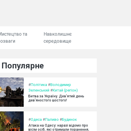
Мистецтво та
Навколишнє
розваги
середовище
Популярне
#
Політика
#
Володимир
Зеленський
#
Китай (регіон)
Битва за Україну. Дев’ятий день
дев’яностого шостого!
#
Одеса
#
Паливо
#
Будинок
Атака на Одесу: наразі відомо про
вісім осіб, які отримали поранення,