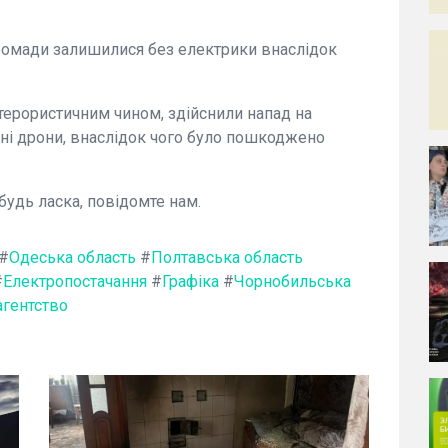
громади залишилися без електрики внаслідок
 терористичним чином, здійснили напад на
ні дрони, внаслідок чого було пошкоджено
будь ласка, повідомте нам.
#
Одеська область
#
Полтавська область
#
Електропостачання
#
Графіка
#
Чорнобильська
агентство