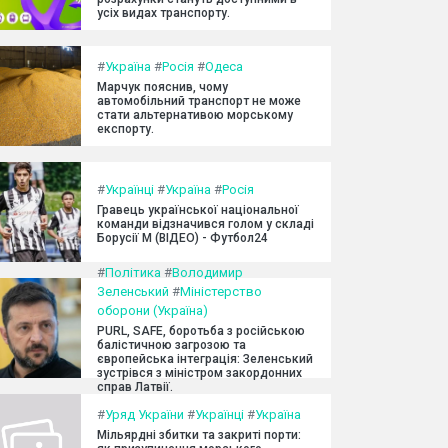
усіх видах транспорту.
#
Україна
#
Росія
#
Одеса
Марчук пояснив, чому
автомобільний транспорт не може
стати альтернативою морському
експорту.
#
Українці
#
Україна
#
Росія
Гравець української національної
команди відзначився голом у складі
Борусії М (ВІДЕО) - Футбол24
#
Політика
#
Володимир
Зеленський
#
Міністерство
оборони (Україна)
PURL, SAFE, боротьба з російською
балістичною загрозою та
європейська інтеграція: Зеленський
зустрівся з міністром закордонних
справ Латвії.
#
Уряд України
#
Українці
#
Україна
Мільярдні збитки та закриті порти: