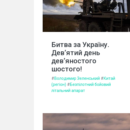
Битва за Україну.
Дев’ятий день
дев’яностого
шостого!
#
Володимир Зеленський
#
Китай
(регіон)
#
Безпілотний бойовий
літальний апарат