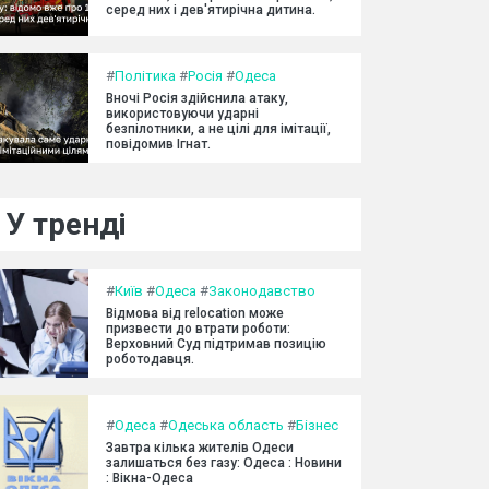
серед них і дев'ятирічна дитина.
#
Політика
#
Росія
#
Одеса
Вночі Росія здійснила атаку,
використовуючи ударні
безпілотники, а не цілі для імітації,
повідомив Ігнат.
У тренді
#
Київ
#
Одеса
#
Законодавство
Відмова від relocation може
призвести до втрати роботи:
Верховний Суд підтримав позицію
роботодавця.
#
Одеса
#
Одеська область
#
Бізнес
Завтра кілька жителів Одеси
залишаться без газу: Одеса : Новини
: Вікна-Одеса