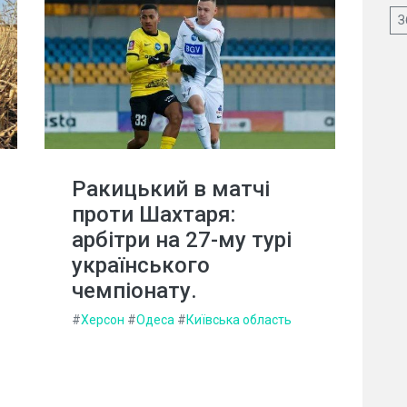
З
Ракицький в матчі
проти Шахтаря:
арбітри на 27-му турі
українського
чемпіонату.
#
Херсон
#
Одеса
#
Київська область