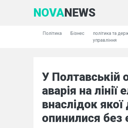
NOVA
NEWS
Політика
Бізнес
політика та дер
управління
У Полтавській 
аварія на лінії
внаслідок якої
опинилися без 