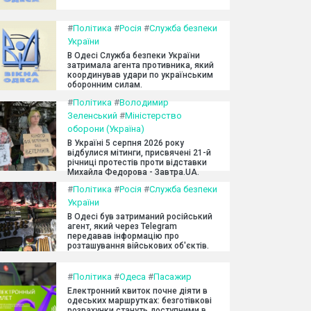
#
Політика
#
Росія
#
Служба безпеки
України
В Одесі Служба безпеки України
затримала агента противника, який
координував удари по українським
оборонним силам.
#
Політика
#
Володимир
Зеленський
#
Міністерство
оборони (Україна)
В Україні 5 серпня 2026 року
відбулися мітинги, присвячені 21-й
річниці протестів проти відставки
Михайла Федорова - Завтра.UA.
#
Політика
#
Росія
#
Служба безпеки
України
В Одесі був затриманий російський
агент, який через Telegram
передавав інформацію про
розташування військових об'єктів.
#
Політика
#
Одеса
#
Пасажир
Електронний квиток почне діяти в
одеських маршрутках: безготівкові
розрахунки стануть доступними в