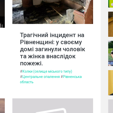
Трагічний інцидент на
Рівненщині: у своєму
домі загинули чоловік
та жінка внаслідок
пожежі.
#
Колки (селище міського типу)
#
Центральне опалення
#
Рівненська
область