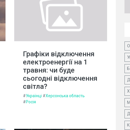
О
Графіки відключення
У
електроенергії на 1
травня: чи буде
Б
сьогодні відключення
Д
світла?
Х
#
Українці
#
Херсонська область
#
Росія
М
Д
К