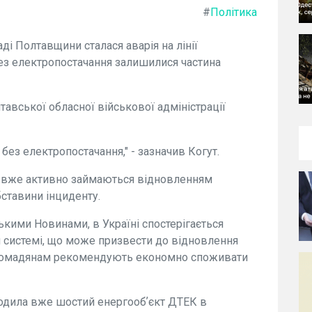
#
Політика
ді Полтавщини сталася аварія на лінії
ез електропостачання залишилися частина
тавської обласної військової адміністрації
без електропостачання," - зазначив Когут.
и вже активно займаються відновленням
ставини інциденту.
ькими Новинами, в Україні спостерігається
ій системі, що може призвести до відновлення
 Громадянам рекомендують економно споживати
кодила вже шостий енергообʼєкт ДТЕК в