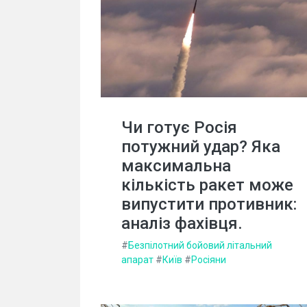
Чи готує Росія
потужний удар? Яка
максимальна
кількість ракет може
випустити противник:
аналіз фахівця.
#
Безпілотний бойовий літальний
апарат
#
Київ
#
Росіяни