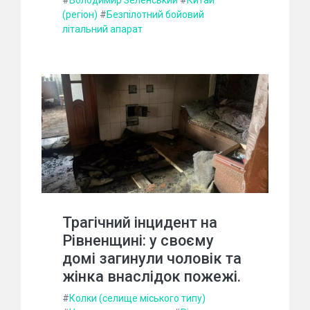
(регіон)
#
Безпілотний бойовий
літальний апарат
Трагічний інцидент на
Рівненщині: у своєму
домі загинули чоловік та
жінка внаслідок пожежі.
#
Колки (селище міського типу)