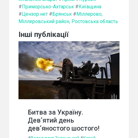
#
Приморсько-Ахтарськ
#
Київщина
#
Цензор.нет
#
Брянськ
#
Міллерово,
Міллеровський район, Ростовська область
Інші публікації
Битва за Україну.
Дев’ятий день
дев’яностого шостого!
#
Володимир Зеленський
#
Китай