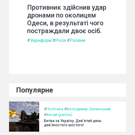
Противник здійснив удар
дронами по околицям
Одеси, в результаті чого
постраждали двоє осіб.
#
Укрінформ
#
Росія
#
Росіяни
Популярне
#
Політика
#
Володимир Зеленський
#
Китай (регіон)
Битва за Україну. Дев’ятий день
дев’яностого шостого!