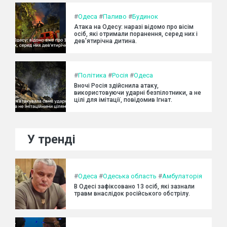
#
Одеса
#
Паливо
#
Будинок
Атака на Одесу: наразі відомо про вісім
осіб, які отримали поранення, серед них і
дев'ятирічна дитина.
#
Політика
#
Росія
#
Одеса
Вночі Росія здійснила атаку,
використовуючи ударні безпілотники, а не
цілі для імітації, повідомив Ігнат.
У тренді
#
Одеса
#
Одеська область
#
Амбулаторія
В Одесі зафіксовано 13 осіб, які зазнали
травм внаслідок російського обстрілу.