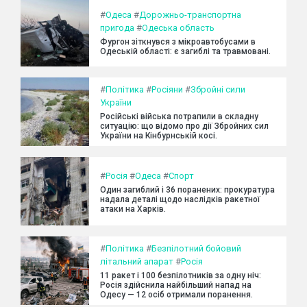
#
Одеса
#
Дорожньо-транспортна
пригода
#
Одеська область
Фургон зіткнувся з мікроавтобусами в
Одеській області: є загиблі та травмовані.
#
Політика
#
Росіяни
#
Збройні сили
України
Російські війська потрапили в складну
ситуацію: що відомо про дії Збройних сил
України на Кінбурнській косі.
#
Росія
#
Одеса
#
Спорт
Один загиблий і 36 поранених: прокуратура
надала деталі щодо наслідків ракетної
атаки на Харків.
#
Політика
#
Безпілотний бойовий
літальний апарат
#
Росія
11 ракет і 100 безпілотників за одну ніч:
Росія здійснила найбільший напад на
Одесу — 12 осіб отримали поранення.