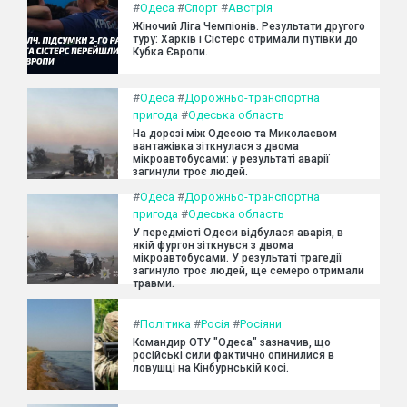
#
Одеса
#
Спорт
#
Австрія
Жіночий Ліга Чемпіонів. Результати другого
туру: Харків і Сістерс отримали путівки до
Кубка Європи.
#
Одеса
#
Дорожньо-транспортна
пригода
#
Одеська область
На дорозі між Одесою та Миколаєвом
вантажівка зіткнулася з двома
мікроавтобусами: у результаті аварії
загинули троє людей.
#
Одеса
#
Дорожньо-транспортна
пригода
#
Одеська область
У передмісті Одеси відбулася аварія, в
якій фургон зіткнувся з двома
мікроавтобусами. У результаті трагедії
загинуло троє людей, ще семеро отримали
травми.
#
Політика
#
Росія
#
Росіяни
Командир ОТУ "Одеса" зазначив, що
російські сили фактично опинилися в
ловушці на Кінбурнській косі.