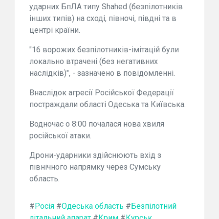
ударних БпЛА типу Shahed (безпілотників
інших типів) на сході, півночі, півдні та в
центрі країни.
"16 ворожих безпілотників-імітацій були
локально втрачені (без негативних
наслідків)", - зазначено в повідомленні.
Внаслідок агресії Російської Федерації
постраждали області Одеська та Київська.
Водночас о 8:00 почалася нова хвиля
російської атаки.
Дрони-ударники здійснюють вхід з
північного напрямку через Сумську
область.
#
Росія
#
Одеська область
#
Безпілотний
літальний апарат
#
Крим
#
Курськ