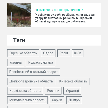
#
Політика
#
Укрінформ
#
Росіяни
У світлу пору доби російські сили завдали
удару по житловим районам в Одеській
області, що призвело до руйнувань.
Теги
Одеська область
Одеса
Росія
Київ
Україна
Інфраструктура
Безпілотний літальний апарат
Дніпропетровська область
Київська область
Харківська область
Росіяни
Українці
Миколаївська область
Харків
Дніпро