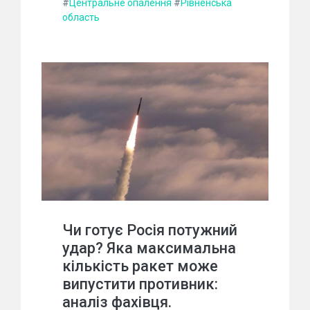
#
Центральне опалення
#
Рівненська
область
Чи готує Росія потужний
удар? Яка максимальна
кількість ракет може
випустити противник:
аналіз фахівця.