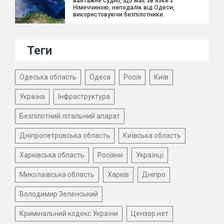
вантажне судно, що має зв'язки з
Німеччиною, неподалік від Одеси,
використовуючи безпілотники.
Теги
Одеська область
Одеса
Росія
Київ
Україна
Інфраструктура
Безпілотний літальний апарат
Дніпропетровська область
Київська область
Харківська область
Росіяни
Українці
Миколаївська область
Харків
Дніпро
Володимир Зеленський
Кримінальний кодекс України
Цензор.нет