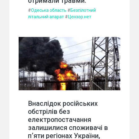
отримали травми.
#
Одеська область
#
Безпілотний
літальний апарат
#
Цензор.нет
Внаслідок російських
обстрілів без
електропостачання
залишилися споживачі в
п’яти регіонах України,