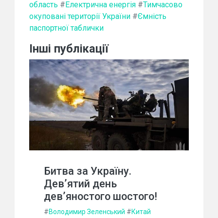
область
#
Електрична енергія
#
Тимчасово
окуповані території України
#
Ємність
паспортної таблички
Інші публікації
Битва за Україну.
Дев’ятий день
дев’яностого шостого!
#
Володимир Зеленський
#
Китай