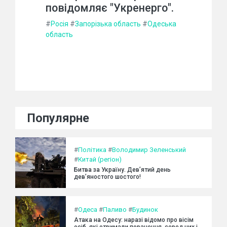
повідомляє "Укренерго".
#
Росія
#
Запорізька область
#
Одеська
область
Популярне
#
Політика
#
Володимир Зеленський
#
Китай (регіон)
Битва за Україну. Дев’ятий день
дев’яностого шостого!
#
Одеса
#
Паливо
#
Будинок
Атака на Одесу: наразі відомо про вісім