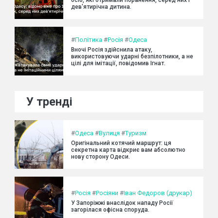
осіб, які отримали поранення, серед них і
дев'ятирічна дитина.
#
Політика
#
Росія
#
Одеса
Вночі Росія здійснила атаку,
використовуючи ударні безпілотники, а не
цілі для імітації, повідомив Ігнат.
У тренді
#
Одеса
#
Вулиця
#
Туризм
Оригінальний котячий маршрут: ця
секретна карта відкриє вам абсолютно
нову сторону Одеси.
#
Росія
#
Росіяни
#
Іван Федоров (друкар)
У Запоріжжі внаслідок нападу Росії
загорілася офісна споруда.