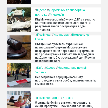
#
Одеса
#
Дорожньо-транспортна
пригода
#
Миколаїв
Під Миколаєвом відбулося ДТП за участю
вантажного автомобіля та легкового. В
результаті аварії постраждав водій
легковика.
#
Політика
#
Укрінформ
#
Володимир
Путін
Священнослужитель Української
православної церкви Московського
патріархату, який передавав інформацію
про розташування військових підрозділів
на Донеччині, був засуджений до 15 років
позбавлення волі.
#
Київ
#
Одеса
#
Національна поліція
України
Перестрілка в серці Кривого Рогу:
постраждала одна особа, зловмисник втік
з місця події.
#
Політика
#
Київ
#
Україна
5 сигналів булінгу в школі: мовчазність,
синці, пропуски — психологи роз’яснили,