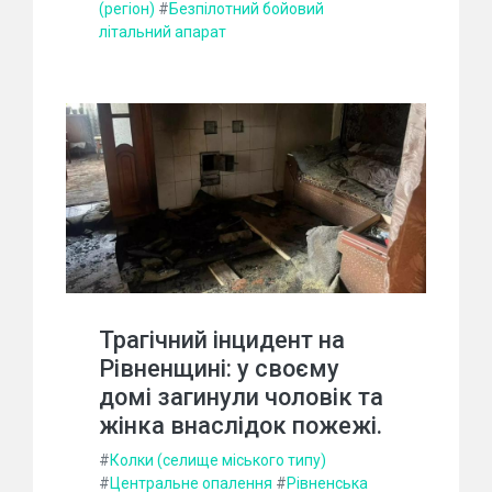
(регіон)
#
Безпілотний бойовий
літальний апарат
Трагічний інцидент на
Рівненщині: у своєму
домі загинули чоловік та
жінка внаслідок пожежі.
#
Колки (селище міського типу)
#
Центральне опалення
#
Рівненська