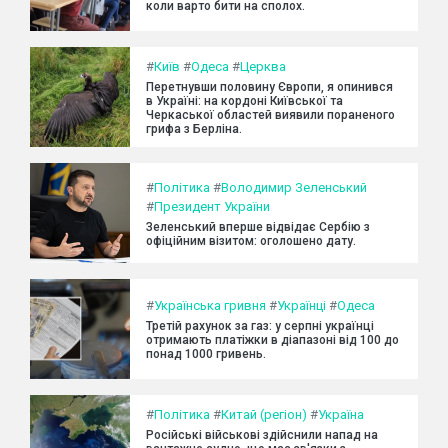
коли варто бити на сполох.
#
Київ
#
Одеса
#
Церква
Перетнувши половину Європи, я опинився
в Україні: на кордоні Київської та
Черкаської областей виявили пораненого
грифа з Берліна.
#
Політика
#
Володимир Зеленський
#
Президент України
Зеленський вперше відвідає Сербію з
офіційним візитом: оголошено дату.
#
Українська гривня
#
Українці
#
Одеса
Третій рахунок за газ: у серпні українці
отримають платіжки в діапазоні від 100 до
понад 1000 гривень.
#
Політика
#
Китай (регіон)
#
Україна
Російські військові здійснили напад на