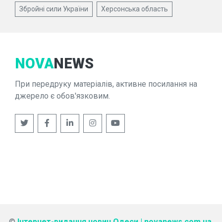
Збройні сили України
Херсонська область
NOVA
NEWS
При передруку матеріалів, активне посилання на
джерело є обов'язковим.
©
Інтернет-видання новин Одеси | novanews.com.ua
.