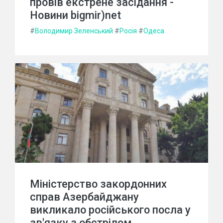
провів екстрене засідання -
Новини bigmir)net
#
Володимир Зеленський
#
Росія
#
Одеса
Міністерство закордонних
справ Азербайджану
викликало російського посла у
зв'язку з обстрілом