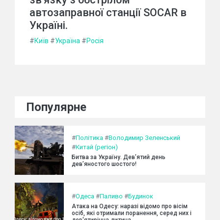
автозаправної станції SOCAR в
Україні.
#
Київ
#
Україна
#
Росія
Популярне
#
Політика
#
Володимир Зеленський
#
Китай (регіон)
Битва за Україну. Дев’ятий день
дев’яностого шостого!
#
Одеса
#
Паливо
#
Будинок
Атака на Одесу: наразі відомо про вісім
осіб, які отримали поранення, серед них і
дев'ятирічна дитина.