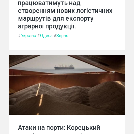
працюватимуть над
створенням нових логістичних
маршрутів для експорту
аграрної продукції.
#
Україна
#
Одеса
#
Зерно
Атаки на порти: Корецький