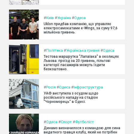
#
Київ
#
Україна
#
Одеса
Uklon придбав компанію, що управляє
електросамокатами e-Wings, за суму 97,6
мільйона гривень.
#
Політика
#
Українська гривня
#
Одеса
Тестова маршрутка "Лапаївка" в околицях
Львова: проїзд за 20 гривень, пільгові
категорії пасажирів можуть їздити
безкоштовно.
#
Росія
#
Одеса
#
Інфраструктура
УАФ виступила з осудом щодо
російського нападу на стадіон
"Чорноморець" в Одесі.
#
Одеса
#
Спорт
#
Футболіст
Динамо визначилося з командою для сина
видатного гравця клубу, який не потрібен