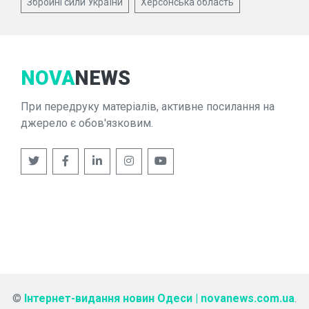
Збройні сили України
Херсонська область
NOVA
NEWS
При передруку матеріалів, активне посилання на
джерело є обов'язковим.
©
Інтернет-видання новин Одеси | novanews.com.ua
.