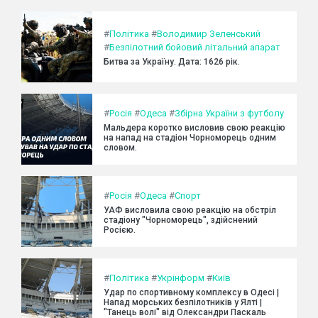
#
Політика
#
Володимир Зеленський
#
Безпілотний бойовий літальний апарат
Битва за Україну. Дата: 1626 рік.
#
Росія
#
Одеса
#
Збірна України з футболу
Мальдера коротко висловив свою реакцію
на напад на стадіон Чорноморець одним
словом.
#
Росія
#
Одеса
#
Спорт
УАФ висловила свою реакцію на обстріл
стадіону "Чорноморець", здійснений
Росією.
#
Політика
#
Укрінформ
#
Київ
Удар по спортивному комплексу в Одесі |
Напад морських безпілотників у Ялті |
"Танець волі" від Олександри Паскаль