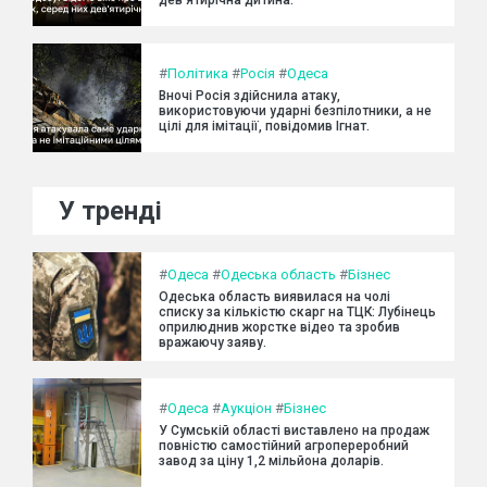
#
Політика
#
Росія
#
Одеса
Вночі Росія здійснила атаку,
використовуючи ударні безпілотники, а не
цілі для імітації, повідомив Ігнат.
У тренді
#
Одеса
#
Одеська область
#
Бізнес
Одеська область виявилася на чолі
списку за кількістю скарг на ТЦК: Лубінець
оприлюднив жорстке відео та зробив
вражаючу заяву.
#
Одеса
#
Аукціон
#
Бізнес
У Сумській області виставлено на продаж
повністю самостійний агропереробний
завод за ціну 1,2 мільйона доларів.