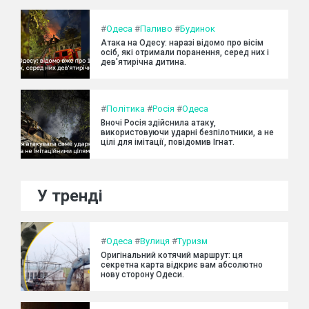
#
Одеса
#
Паливо
#
Будинок
Атака на Одесу: наразі відомо про вісім
осіб, які отримали поранення, серед них і
дев'ятирічна дитина.
#
Політика
#
Росія
#
Одеса
Вночі Росія здійснила атаку,
використовуючи ударні безпілотники, а не
цілі для імітації, повідомив Ігнат.
У тренді
#
Одеса
#
Вулиця
#
Туризм
Оригінальний котячий маршрут: ця
секретна карта відкриє вам абсолютно
нову сторону Одеси.