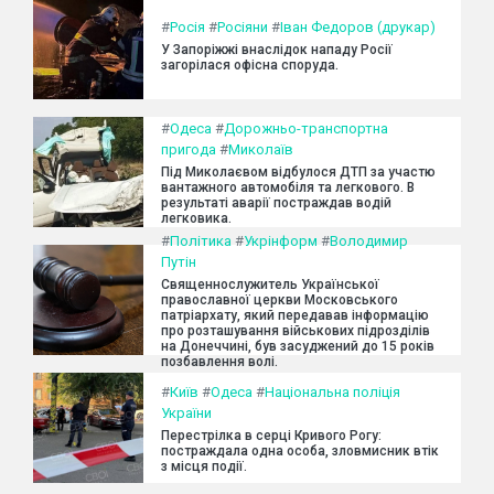
#
Росія
#
Росіяни
#
Іван Федоров (друкар)
У Запоріжжі внаслідок нападу Росії
загорілася офісна споруда.
#
Одеса
#
Дорожньо-транспортна
пригода
#
Миколаїв
Під Миколаєвом відбулося ДТП за участю
вантажного автомобіля та легкового. В
результаті аварії постраждав водій
легковика.
#
Політика
#
Укрінформ
#
Володимир
Путін
Священнослужитель Української
православної церкви Московського
патріархату, який передавав інформацію
про розташування військових підрозділів
на Донеччині, був засуджений до 15 років
позбавлення волі.
#
Київ
#
Одеса
#
Національна поліція
України
Перестрілка в серці Кривого Рогу:
постраждала одна особа, зловмисник втік
з місця події.