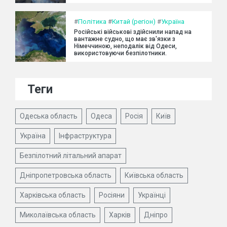
#
Політика
#
Китай (регіон)
#
Україна
Російські військові здійснили напад на
вантажне судно, що має зв'язки з
Німеччиною, неподалік від Одеси,
використовуючи безпілотники.
Теги
Одеська область
Одеса
Росія
Київ
Україна
Інфраструктура
Безпілотний літальний апарат
Дніпропетровська область
Київська область
Харківська область
Росіяни
Українці
Миколаївська область
Харків
Дніпро