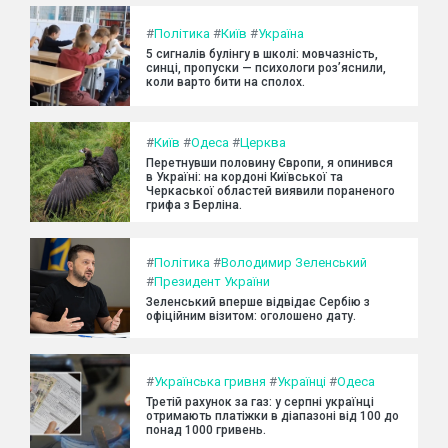
#
Політика
#
Київ
#
Україна
5 сигналів булінгу в школі: мовчазність,
синці, пропуски — психологи роз’яснили,
коли варто бити на сполох.
#
Київ
#
Одеса
#
Церква
Перетнувши половину Європи, я опинився
в Україні: на кордоні Київської та
Черкаської областей виявили пораненого
грифа з Берліна.
#
Політика
#
Володимир Зеленський
#
Президент України
Зеленський вперше відвідає Сербію з
офіційним візитом: оголошено дату.
#
Українська гривня
#
Українці
#
Одеса
Третій рахунок за газ: у серпні українці
отримають платіжки в діапазоні від 100 до
понад 1000 гривень.