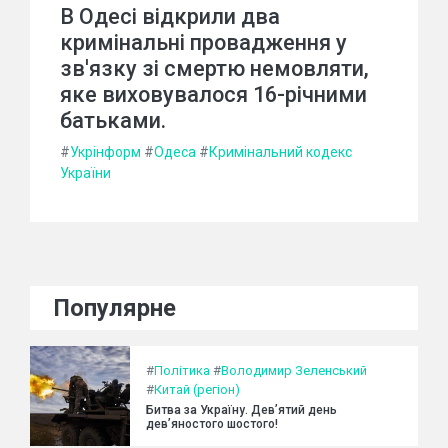
В Одесі відкрили два
кримінальні провадження у
зв'язку зі смертю немовляти,
яке виховувалося 16-річними
батьками.
#
Укрінформ
#
Одеса
#
Кримінальний кодекс
України
Популярне
#
Політика
#
Володимир Зеленський
#
Китай (регіон)
Битва за Україну. Дев’ятий день
дев’яностого шостого!