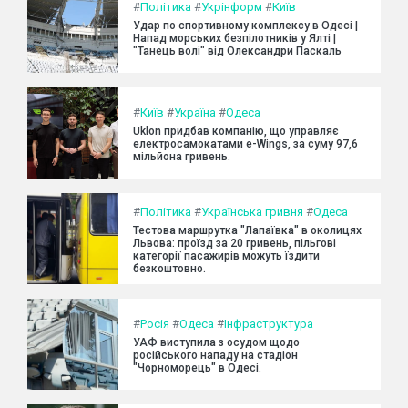
#
Політика
#
Укрінформ
#
Київ
Удар по спортивному комплексу в Одесі |
Напад морських безпілотників у Ялті |
"Танець волі" від Олександри Паскаль
#
Київ
#
Україна
#
Одеса
Uklon придбав компанію, що управляє
електросамокатами e-Wings, за суму 97,6
мільйона гривень.
#
Політика
#
Українська гривня
#
Одеса
Тестова маршрутка "Лапаївка" в околицях
Львова: проїзд за 20 гривень, пільгові
категорії пасажирів можуть їздити
безкоштовно.
#
Росія
#
Одеса
#
Інфраструктура
УАФ виступила з осудом щодо
російського нападу на стадіон
"Чорноморець" в Одесі.