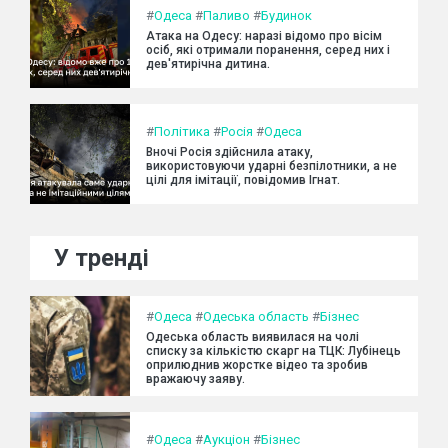
#
Одеса
#
Паливо
#
Будинок
Атака на Одесу: наразі відомо про вісім
осіб, які отримали поранення, серед них і
дев'ятирічна дитина.
#
Політика
#
Росія
#
Одеса
Вночі Росія здійснила атаку,
використовуючи ударні безпілотники, а не
цілі для імітації, повідомив Ігнат.
У тренді
#
Одеса
#
Одеська область
#
Бізнес
Одеська область виявилася на чолі
списку за кількістю скарг на ТЦК: Лубінець
оприлюднив жорстке відео та зробив
вражаючу заяву.
#
Одеса
#
Аукціон
#
Бізнес