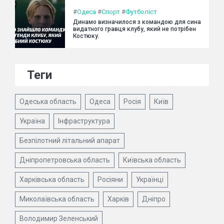
#
Одеса
#
Спорт
#
Футболіст
Динамо визначилося з командою для сина
видатного гравця клубу, який не потрібен
Костюку.
Теги
Одеська область
Одеса
Росія
Київ
Україна
Інфраструктура
Безпілотний літальний апарат
Дніпропетровська область
Київська область
Харківська область
Росіяни
Українці
Миколаївська область
Харків
Дніпро
Володимир Зеленський