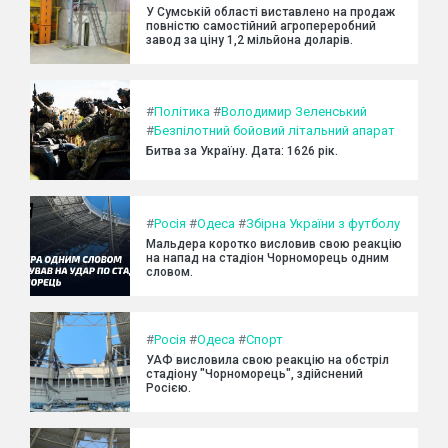
У Сумській області виставлено на продаж
повністю самостійний агропереробний
завод за ціну 1,2 мільйона доларів.
#
Політика
#
Володимир Зеленський
#
Безпілотний бойовий літальний апарат
Битва за Україну. Дата: 1626 рік.
#
Росія
#
Одеса
#
Збірна України з футболу
Мальдера коротко висловив свою реакцію
на напад на стадіон Чорноморець одним
словом.
#
Росія
#
Одеса
#
Спорт
УАФ висловила свою реакцію на обстріл
стадіону "Чорноморець", здійснений
Росією.