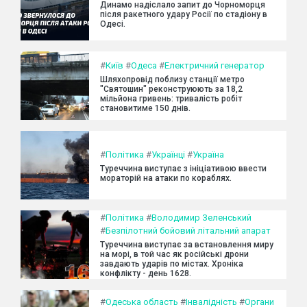
Динамо надіслало запит до Чорноморця
після ракетного удару Росії по стадіону в
Одесі.
#
Київ
#
Одеса
#
Електричний генератор
Шляхопровід поблизу станції метро
"Святошин" реконструюють за 18,2
мільйона гривень: тривалість робіт
становитиме 150 днів.
#
Політика
#
Українці
#
Україна
Туреччина виступає з ініціативою ввести
мораторій на атаки по кораблях.
#
Політика
#
Володимир Зеленський
#
Безпілотний бойовий літальний апарат
Туреччина виступає за встановлення миру
на морі, в той час як російські дрони
завдають ударів по містах. Хроніка
конфлікту - день 1628.
#
Одеська область
#
Інвалідність
#
Органи