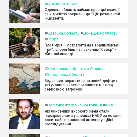
державної влади
Одеська область займає провідні позиції
за кількістю звернень до ТЦК: резонансні
інциденти.
#
Одеська область
#
Донецька область
#
Спорт
"Моя мрія — потрапити на Паралімпійські
ігри". Історія бійця з позивним "Сєвєр" -
Життєві оповіді.
#
Херсонська область
#
Україна
#
Запорізька область
Вода перетворюється на новий дефіцит:
які українські регіони опиняються під
серйозною загрозою.
#
Політика
#
Українська гривня
#
Київ
Які чиновники високого рівня стали
підозрюваними у справах НАБУ за останні
роки: найрезонансніші антикорупційні
розслідування.