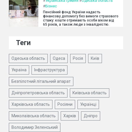
#
Українська гривня
#
Одеська область
#
Бізнес
Пенсійний фонд України надасть
фінансову допомогу без вимоги страхового
стажу: кошти отримають особи віком від
65 років, а також люди з інвалідністю.
Теги
Одеська область
Одеса
Росія
Київ
Україна
Інфраструктура
Безпілотний літальний апарат
Дніпропетровська область
Київська область
Харківська область
Росіяни
Українці
Миколаївська область
Харків
Дніпро
Володимир Зеленський