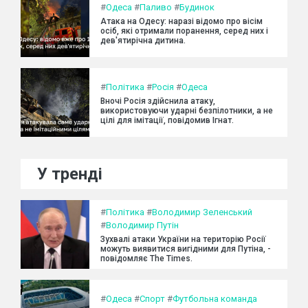
#
Одеса
#
Паливо
#
Будинок
Атака на Одесу: наразі відомо про вісім
осіб, які отримали поранення, серед них і
дев'ятирічна дитина.
#
Політика
#
Росія
#
Одеса
Вночі Росія здійснила атаку,
використовуючи ударні безпілотники, а не
цілі для імітації, повідомив Ігнат.
У тренді
#
Політика
#
Володимир Зеленський
#
Володимир Путін
Зухвалі атаки України на територію Росії
можуть виявитися вигідними для Путіна, -
повідомляє The Times.
#
Одеса
#
Спорт
#
Футбольна команда